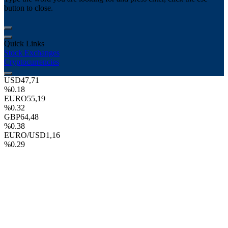
button to close.
Quick Links
Stock Exchanges
Cryptocurrencies
USD
47,71
%0.18
EURO
55,19
%0.32
GBP
64,48
%0.38
EURO/USD
1,16
%0.29