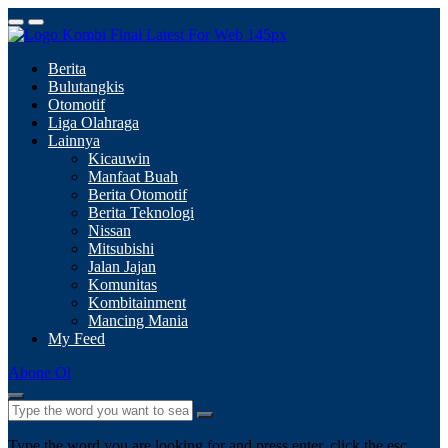
Berita
Bulutangkis
Otomotif
Liga Olahraga
Lainnya
Kicauwin
Manfaat Buah
Berita Otomotif
Berita Teknologi
Nissan
Mitsubishi
Jalan Jajan
Komunitas
Kombitainment
Mancing Mania
My Feed
Abone Ol
Type the word you are looking for and press enter, click the esc