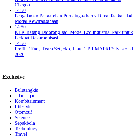
Cilegon
14:50
Pengalaman Pengabdian Purnatugas harus Dimanfaatkan Jadi
Modal Kewirausahaan
14:50
KEK Batang Didorong Jadi Model Eco Industrial Park untuk
Perkuat Dekarbonisasi
14:50
Profil Tiffney Tyara Setyoko, Juara 1 PILMAPRES Nasional
2026
Exclusive
Bulutangkis
Jalan Jajan
Kombitainment
Lifestyle
Otomotif
Science
Sepakbola
Technology
Travel