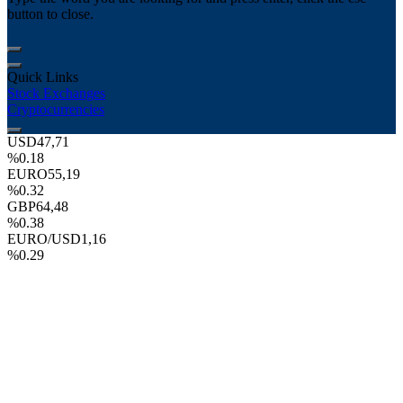
button to close.
Quick Links
Stock Exchanges
Cryptocurrencies
USD
47,71
%0.18
EURO
55,19
%0.32
GBP
64,48
%0.38
EURO/USD
1,16
%0.29