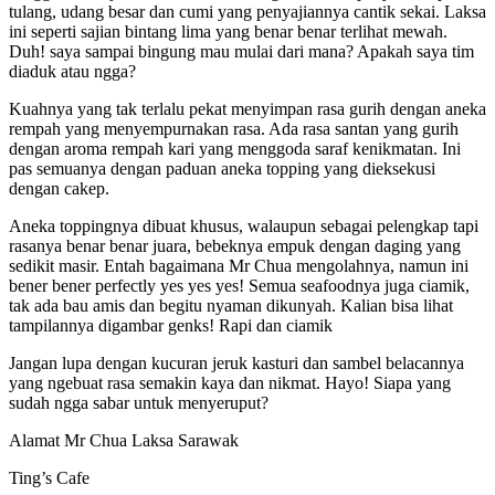
tulang, udang besar dan cumi yang penyajiannya cantik sekai. Laksa
ini seperti sajian bintang lima yang benar benar terlihat mewah.
Duh! saya sampai bingung mau mulai dari mana? Apakah saya tim
diaduk atau ngga?
Kuahnya yang tak terlalu pekat menyimpan rasa gurih dengan aneka
rempah yang menyempurnakan rasa. Ada rasa santan yang gurih
dengan aroma rempah kari yang menggoda saraf kenikmatan. Ini
pas semuanya dengan paduan aneka topping yang dieksekusi
dengan cakep.
Aneka toppingnya dibuat khusus, walaupun sebagai pelengkap tapi
rasanya benar benar juara, bebeknya empuk dengan daging yang
sedikit masir. Entah bagaimana Mr Chua mengolahnya, namun ini
bener bener perfectly yes yes yes! Semua seafoodnya juga ciamik,
tak ada bau amis dan begitu nyaman dikunyah. Kalian bisa lihat
tampilannya digambar genks! Rapi dan ciamik
Jangan lupa dengan kucuran jeruk kasturi dan sambel belacannya
yang ngebuat rasa semakin kaya dan nikmat. Hayo! Siapa yang
sudah ngga sabar untuk menyeruput?
Alamat Mr Chua Laksa Sarawak
Ting’s Cafe