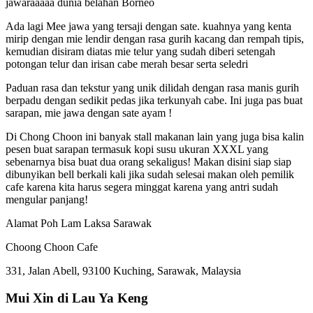
jawaraaaaa dunia belahan Borneo
Ada lagi Mee jawa yang tersaji dengan sate. kuahnya yang kenta
mirip dengan mie lendir dengan rasa gurih kacang dan rempah tipis,
kemudian disiram diatas mie telur yang sudah diberi setengah
potongan telur dan irisan cabe merah besar serta seledri
Paduan rasa dan tekstur yang unik dilidah dengan rasa manis gurih
berpadu dengan sedikit pedas jika terkunyah cabe. Ini juga pas buat
sarapan, mie jawa dengan sate ayam !
Di Chong Choon ini banyak stall makanan lain yang juga bisa kalin
pesen buat sarapan termasuk kopi susu ukuran XXXL yang
sebenarnya bisa buat dua orang sekaligus! Makan disini siap siap
dibunyikan bell berkali kali jika sudah selesai makan oleh pemilik
cafe karena kita harus segera minggat karena yang antri sudah
mengular panjang!
Alamat Poh Lam Laksa Sarawak
Choong Choon Cafe
331, Jalan Abell, 93100 Kuching, Sarawak, Malaysia
Mui Xin di Lau Ya Keng