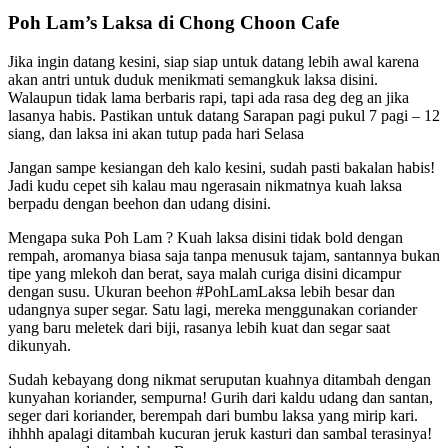
Poh Lam’s Laksa di Chong Choon Cafe
Jika ingin datang kesini, siap siap untuk datang lebih awal karena
akan antri untuk duduk menikmati semangkuk laksa disini.
Walaupun tidak lama berbaris rapi, tapi ada rasa deg deg an jika
lasanya habis. Pastikan untuk datang Sarapan pagi pukul 7 pagi – 12
siang, dan laksa ini akan tutup pada hari Selasa
Jangan sampe kesiangan deh kalo kesini, sudah pasti bakalan habis!
Jadi kudu cepet sih kalau mau ngerasain nikmatnya kuah laksa
berpadu dengan beehon dan udang disini.
Mengapa suka Poh Lam ? Kuah laksa disini tidak bold dengan
rempah, aromanya biasa saja tanpa menusuk tajam, santannya bukan
tipe yang mlekoh dan berat, saya malah curiga disini dicampur
dengan susu. Ukuran beehon #PohLamLaksa lebih besar dan
udangnya super segar. Satu lagi, mereka menggunakan coriander
yang baru meletek dari biji, rasanya lebih kuat dan segar saat
dikunyah.
Sudah kebayang dong nikmat seruputan kuahnya ditambah dengan
kunyahan koriander, sempurna! Gurih dari kaldu udang dan santan,
seger dari koriander, berempah dari bumbu laksa yang mirip kari.
ihhhh apalagi ditambah kucuran jeruk kasturi dan sambal terasinya!