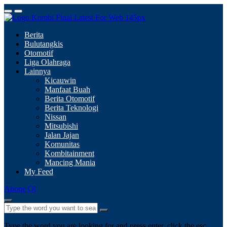
Berita
Bulutangkis
Otomotif
Liga Olahraga
Lainnya
Kicauwin
Manfaat Buah
Berita Otomotif
Berita Teknologi
Nissan
Mitsubishi
Jalan Jajan
Komunitas
Kombitainment
Mancing Mania
My Feed
Abone Ol
Type the word you are looking for and press enter, click the esc