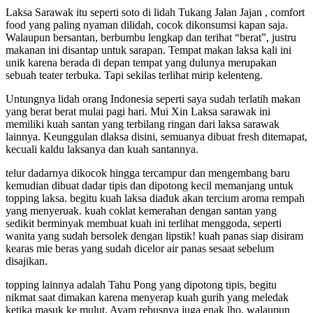
Laksa Sarawak itu seperti soto di lidah Tukang Jalan Jajan , comfort
food yang paling nyaman dilidah, cocok dikonsumsi kapan saja.
Walaupun bersantan, berbumbu lengkap dan terihat “berat”, justru
makanan ini disantap untuk sarapan. Tempat makan laksa kali ini
unik karena berada di depan tempat yang dulunya merupakan
sebuah teater terbuka. Tapi sekilas terlihat mirip kelenteng.
Untungnya lidah orang Indonesia seperti saya sudah terlatih makan
yang berat berat mulai pagi hari. Mui Xin Laksa sarawak ini
memiliki kuah santan yang terbilang ringan dari laksa sarawak
lainnya. Keunggulan dlaksa disini, semuanya dibuat fresh ditemapat,
kecuali kaldu laksanya dan kuah santannya.
telur dadarnya dikocok hingga tercampur dan mengembang baru
kemudian dibuat dadar tipis dan dipotong kecil memanjang untuk
topping laksa. begitu kuah laksa diaduk akan tercium aroma rempah
yang menyeruak. kuah coklat kemerahan dengan santan yang
sedikit berminyak membuat kuah ini terlihat menggoda, seperti
wanita yang sudah bersolek dengan lipstik! kuah panas siap disiram
kearas mie beras yang sudah dicelor air panas sesaat sebelum
disajikan.
topping lainnya adalah Tahu Pong yang dipotong tipis, begitu
nikmat saat dimakan karena menyerap kuah gurih yang meledak
ketika masuk ke mulut. Ayam rebusnya juga enak lho, walaupun