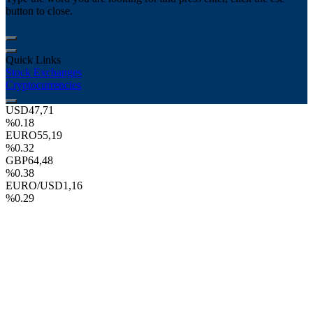
button to close.
Quick Links
Stock Exchanges
Cryptocurrencies
USD
47,71
%0.18
EURO
55,19
%0.32
GBP
64,48
%0.38
EURO/USD
1,16
%0.29