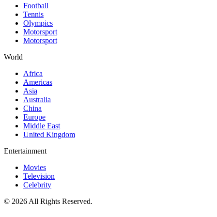
Football
Tennis
Olympics
Motorsport
Motorsport
World
Africa
Americas
Asia
Australia
China
Europe
Middle East
United Kingdom
Entertainment
Movies
Television
Celebrity
© 2026 All Rights Reserved.