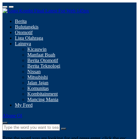
Berita
Bulutangkis
Otomotif
Liga Olahraga
Lainnya
Kicauwin
Manfaat Buah
Berita Otomotif
Berita Teknologi
Nissan
Mitsubishi
Jalan Jajan
Komunitas
Kombitainment
Mancing Mania
My Feed
Abone Ol
Type the word you are looking for and press enter, click the esc