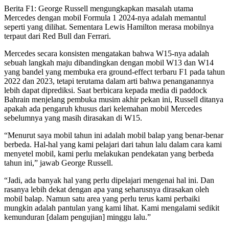
Berita F1: George Russell mengungkapkan masalah utama
Mercedes dengan mobil Formula 1 2024-nya adalah memantul
seperti yang dilihat. Sementara Lewis Hamilton merasa mobilnya
terpaut dari Red Bull dan Ferrari.
Mercedes secara konsisten mengatakan bahwa W15-nya adalah
sebuah langkah maju dibandingkan dengan mobil W13 dan W14
yang bandel yang membuka era ground-effect terbaru F1 pada tahun
2022 dan 2023, tetapi terutama dalam arti bahwa penanganannya
lebih dapat diprediksi. Saat berbicara kepada media di paddock
Bahrain menjelang pembuka musim akhir pekan ini, Russell ditanya
apakah ada pengaruh khusus dari kelemahan mobil Mercedes
sebelumnya yang masih dirasakan di W15.
“Menurut saya mobil tahun ini adalah mobil balap yang benar-benar
berbeda. Hal-hal yang kami pelajari dari tahun lalu dalam cara kami
menyetel mobil, kami perlu melakukan pendekatan yang berbeda
tahun ini,” jawab George Russell.
“Jadi, ada banyak hal yang perlu dipelajari mengenai hal ini. Dan
rasanya lebih dekat dengan apa yang seharusnya dirasakan oleh
mobil balap. Namun satu area yang perlu terus kami perbaiki
mungkin adalah pantulan yang kami lihat. Kami mengalami sedikit
kemunduran [dalam pengujian] minggu lalu.”