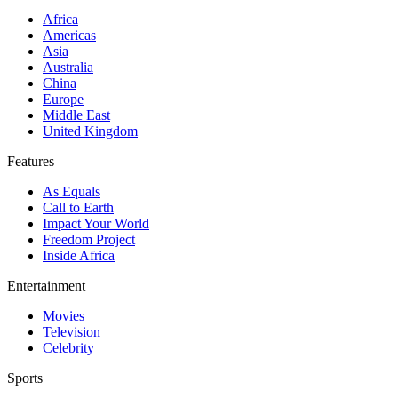
Africa
Americas
Asia
Australia
China
Europe
Middle East
United Kingdom
Features
As Equals
Call to Earth
Impact Your World
Freedom Project
Inside Africa
Entertainment
Movies
Television
Celebrity
Sports