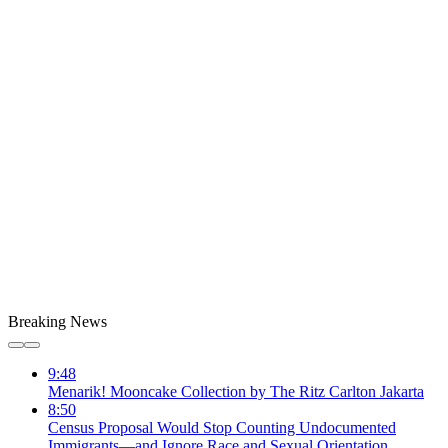
Breaking News
9:48
Menarik! Mooncake Collection by The Ritz Carlton Jakarta
8:50
Census Proposal Would Stop Counting Undocumented
Immigrants—and Ignore Race and Sexual Orientation