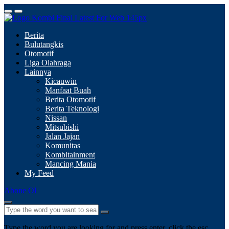
Berita
Bulutangkis
Otomotif
Liga Olahraga
Lainnya
Kicauwin
Manfaat Buah
Berita Otomotif
Berita Teknologi
Nissan
Mitsubishi
Jalan Jajan
Komunitas
Kombitainment
Mancing Mania
My Feed
Abone Ol
Type the word you are looking for and press enter, click the esc