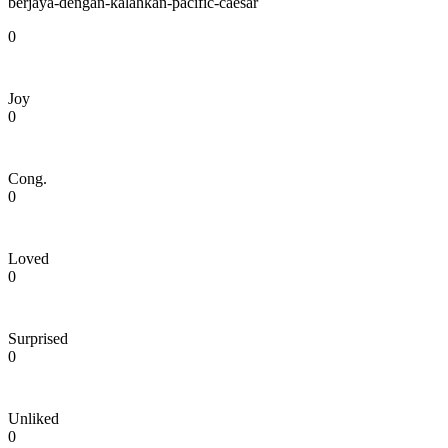
berjaya-dengan-kalahkan-pacific-caesar
0
Joy
0
Cong.
0
Loved
0
Surprised
0
Unliked
0