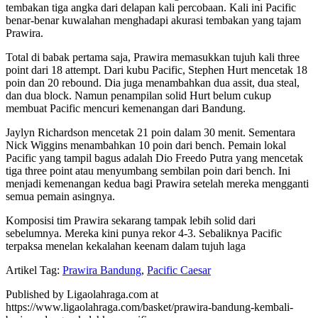
tembakan tiga angka dari delapan kali percobaan. Kali ini Pacific
benar-benar kuwalahan menghadapi akurasi tembakan yang tajam
Prawira.
Total di babak pertama saja, Prawira memasukkan tujuh kali three
point dari 18 attempt. Dari kubu Pacific, Stephen Hurt mencetak 18
poin dan 20 rebound. Dia juga menambahkan dua assit, dua steal,
dan dua block. Namun penampilan solid Hurt belum cukup
membuat Pacific mencuri kemenangan dari Bandung.
Jaylyn Richardson mencetak 21 poin dalam 30 menit. Sementara
Nick Wiggins menambahkan 10 poin dari bench. Pemain lokal
Pacific yang tampil bagus adalah Dio Freedo Putra yang mencetak
tiga three point atau menyumbang sembilan poin dari bench. Ini
menjadi kemenangan kedua bagi Prawira setelah mereka mengganti
semua pemain asingnya.
Komposisi tim Prawira sekarang tampak lebih solid dari
sebelumnya. Mereka kini punya rekor 4-3. Sebaliknya Pacific
terpaksa menelan kekalahan keenam dalam tujuh laga
Artikel Tag:
Prawira Bandung
,
Pacific Caesar
Published by Ligaolahraga.com at
https://www.ligaolahraga.com/basket/prawira-bandung-kembali-