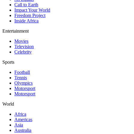
Call to Earth
Impact Your World
Freedom Project
Inside Africa
Entertainment
Movies
Television
Celebrity
Sports
Football
Tennis
Olympics
Motorsport
Motorsport
World
Africa
Americas
Asia
Australia