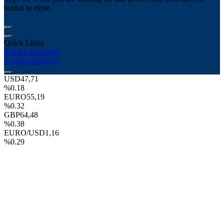
button to close.
Quick Links
Stock Exchanges
Cryptocurrencies
USD
47,71
%0.18
EURO
55,19
%0.32
GBP
64,48
%0.38
EURO/USD
1,16
%0.29