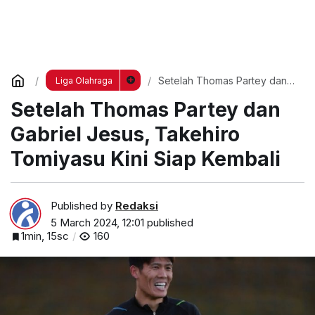
Setelah Thomas Partey dan
Liga Olahraga
Gabriel Jesus, Takehiro
Setelah Thomas Partey dan
Tomiyasu Kini Siap Kembali
Gabriel Jesus, Takehiro
Tomiyasu Kini Siap Kembali
Published by
Redaksi
5 March 2024, 12:01
published
1min, 15sc
160