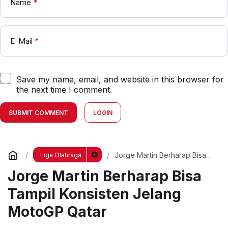
Name
*
E-Mail
*
Save my name, email, and website in this browser for
the next time I comment.
SUBMIT COMMENT
LOGIN
Jorge Martin Berharap Bisa
Liga Olahraga
Tampil Konsisten Jelang
Jorge Martin Berharap Bisa
MotoGP Qatar
Tampil Konsisten Jelang
MotoGP Qatar