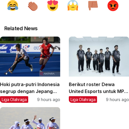
Related News
Hoki putra-putri Indonesia
Berikut roster Dewa
segrup dengan Jepang
United Esports untuk MPL
pada Asian Games 2026
ID musim ke-18
Liga Olahraga
9 hours ago
Liga Olahraga
9 hours ago