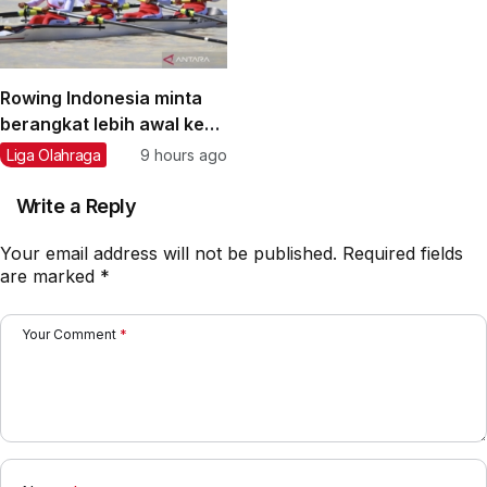
Rowing Indonesia minta
berangkat lebih awal ke
Asian Games 2026
Liga Olahraga
9 hours ago
Write a Reply
Your email address will not be published.
Required fields
are marked
*
Your Comment
*