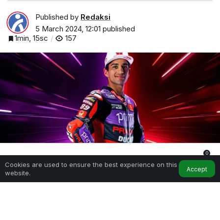
Published by
Redaksi
5 March 2024, 12:01
published
1min, 15sc
157
0
Jorge Martin Berharap Bisa Tampil Konsisten Jelang MotoGP
Cookies are used to ensure the best experience on this
Qatar
Home
My Account
Notifications
Accept
website.