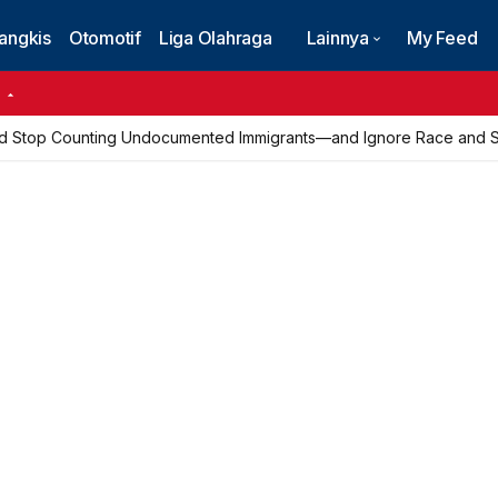
angkis
Otomotif
Liga Olahraga
Lainnya
My Feed
6
d Stop Counting Undocumented Immigrants—and Ignore Race and Se