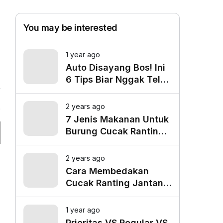
You may be interested
1 year ago
Auto Disayang Bos! Ini
6 Tips Biar Nggak Telat
Datang ke Kantor
2 years ago
9
7 Jenis Makanan Untuk
Burung Cucak Ranting
Agar Gacor
2 years ago
Cara Membedakan
Cucak Ranting Jantan
Dan Betina
1 year ago
Prioritas VS Regular VS