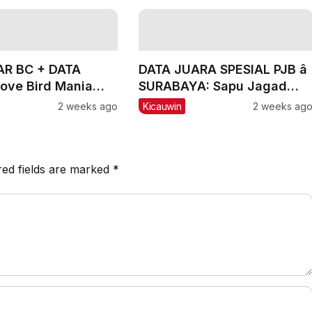
R BC + DATA
DATA JUARA SPESIAL PJB â
ove Bird Mania
SURABAYA: Sapu Jagad
ala Mandor
Nyaris Meraih Hatrik
2 weeks ago
Kicauwin
2 weeks ag
red fields are marked
*