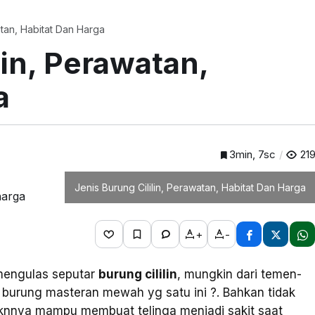
atan, Habitat Dan Harga
lin, Perawatan,
a
3min, 7sc
21
Jenis Burung Cililin, Perawatan, Habitat Dan Harga
+
-
engulas seputar
burung cililin
, mungkin dari temen-
burung masteran mewah yg satu ini ?. Bahkan tidak
silaknnya mampu membuat telinga menjadi sakit saat