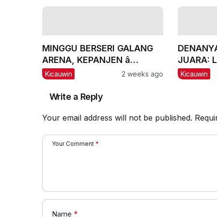
MINGGU BERSERI GALANG
DENANYA
ARENA, KEPANJEN â
JUARA: L
MALANG, #2: CH Lexus dan
Incar Pi
Kicauwin
2 weeks ago
Kicauwin
Labubu Double Winner,
Messi Naik Peringkat
Write a Reply
Your email address will not be published.
Requi
Your Comment
*
Name
*