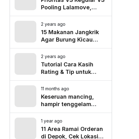
Pooling Lalamove,
Mana yang Paling
Cocok untuk Kebutuhan
2 years ago
Anda?
15 Makanan Jangkrik
Agar Burung Kicau
Tampil Maksimal
2 years ago
Tutorial Cara Kasih
Rating & Tip untuk
Driver Lalamove Ride
11 months ago
Keseruan mancing,
hampir tenggelam
gara-gara belut besar
1 year ago
11 Area Ramai Orderan
di Depok, Cek Lokasi