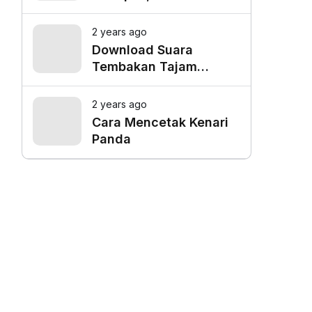
Favorit untuk Mangkal
Driver Online
2 years ago
Download Suara
Tembakan Tajam
Burung Siri Siri Gacor
Mp3
2 years ago
Cara Mencetak Kenari
Panda