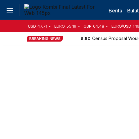
Berita
Bulut
USD
47,71
EURO
55,19
GBP
64,48
EURO/USD
1,1
Census Proposal Woul
8:50
BREAKING NEWS