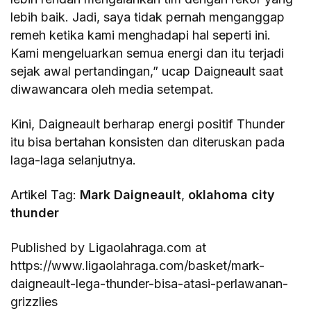
lebih baik. Jadi, saya tidak pernah menganggap
remeh ketika kami menghadapi hal seperti ini.
Kami mengeluarkan semua energi dan itu terjadi
sejak awal pertandingan,” ucap Daigneault saat
diwawancara oleh media setempat.
Kini, Daigneault berharap energi positif Thunder
itu bisa bertahan konsisten dan diteruskan pada
laga-laga selanjutnya.
Artikel Tag:
Mark Daigneault
,
oklahoma city
thunder
Published by Ligaolahraga.com at
https://www.ligaolahraga.com/basket/mark-
daigneault-lega-thunder-bisa-atasi-perlawanan-
grizzlies