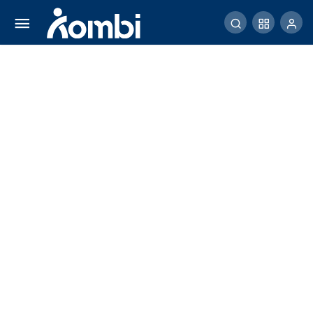
Mark Daigneault Lega Thunder Bisa Atasi
Perlawanan Grizzlies
Comment