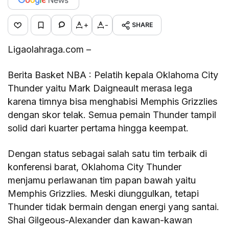
+
-
SHARE
Ligaolahraga.com –
Berita Basket NBA : Pelatih kepala Oklahoma City
Thunder yaitu Mark Daigneault merasa lega
karena timnya bisa menghabisi Memphis Grizzlies
dengan skor telak. Semua pemain Thunder tampil
solid dari kuarter pertama hingga keempat.
Dengan status sebagai salah satu tim terbaik di
konferensi barat, Oklahoma City Thunder
menjamu perlawanan tim papan bawah yaitu
Memphis Grizzlies. Meski diunggulkan, tetapi
Thunder tidak bermain dengan energi yang santai.
Shai Gilgeous-Alexander dan kawan-kawan