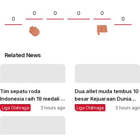
0
0
0
0
0
0
Related News
Tim sepatu roda
Dua atlet muda tembus 10
Indonesia raih 19 medali di
besar Kejuaraan Dunia
ajang China-ASEAN 2026
Atletik U20
Liga Olahraga
3 hours ago
Liga Olahraga
3 hours ago