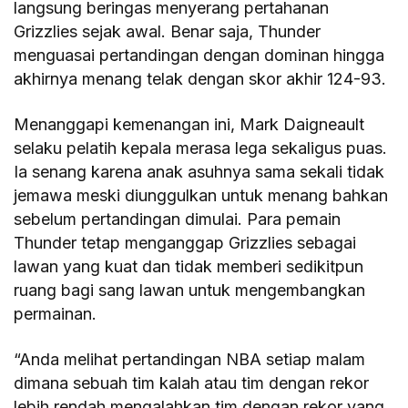
langsung beringas menyerang pertahanan
Grizzlies sejak awal. Benar saja, Thunder
menguasai pertandingan dengan dominan hingga
akhirnya menang telak dengan skor akhir 124-93.
Menanggapi kemenangan ini, Mark Daigneault
selaku pelatih kepala merasa lega sekaligus puas.
Ia senang karena anak asuhnya sama sekali tidak
jemawa meski diunggulkan untuk menang bahkan
sebelum pertandingan dimulai. Para pemain
Thunder tetap menganggap Grizzlies sebagai
lawan yang kuat dan tidak memberi sedikitpun
ruang bagi sang lawan untuk mengembangkan
permainan.
“Anda melihat pertandingan NBA setiap malam
dimana sebuah tim kalah atau tim dengan rekor
lebih rendah mengalahkan tim dengan rekor yang