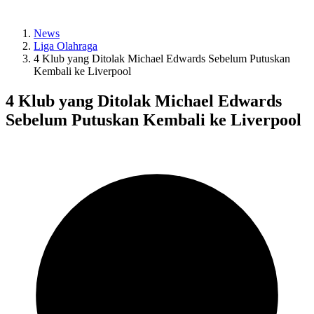
14:50
Global Volunteer Bantu Perkuat Kualitas Pendidikan di Cilegon
News
Liga Olahraga
14:50
4 Klub yang Ditolak Michael Edwards Sebelum Putuskan
Pengalaman Pengabdian Purnatugas harus Dimanfaatkan Jadi
Kembali ke Liverpool
Modal Kewirausahaan
14:50
4 Klub yang Ditolak Michael Edwards
KEK Batang Didorong Jadi Model Eco Industrial Park untuk
Perkuat Dekarbonisasi
Sebelum Putuskan Kembali ke Liverpool
14:50
Profil Tiffney Tyara Setyoko, Juara 1 PILMAPRES Nasional 2026