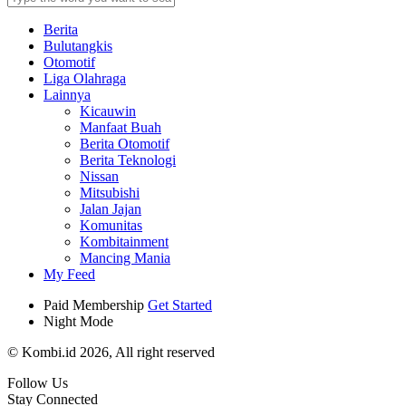
Berita
Bulutangkis
Otomotif
Liga Olahraga
Lainnya
Kicauwin
Manfaat Buah
Berita Otomotif
Berita Teknologi
Nissan
Mitsubishi
Jalan Jajan
Komunitas
Kombitainment
Mancing Mania
My Feed
Paid Membership
Get Started
Night Mode
© Kombi.id 2026, All right reserved
Follow Us
Stay Connected