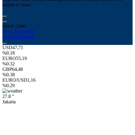
button to close.
Quick Links
Stock Exchanges
Cryptocurrencies
USD
47,71
%0.18
EURO
55,19
%0.32
GBP
64,48
%0.38
EURO/USD
1,16
%0.29
27.8 °
Jakarta