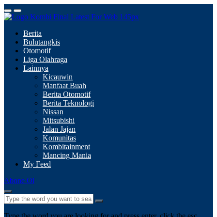
Berita
Bulutangkis
Otomotif
Liga Olahraga
Lainnya
Kicauwin
Manfaat Buah
Berita Otomotif
Berita Teknologi
Nissan
Mitsubishi
Jalan Jajan
Komunitas
Kombitainment
Mancing Mania
My Feed
Abone Ol
Type the word you are looking for and press enter, click the esc