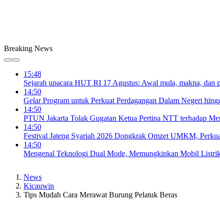
Breaking News
15:48
Sejarah upacara HUT RI 17 Agustus: Awal mula, makna, dan
14:50
Gelar Program untuk Perkuat Perdagangan Dalam Negeri hin
14:50
PTUN Jakarta Tolak Gugatan Ketua Pertina NTT terhadap Me
14:50
Festival Jateng Syariah 2026 Dongkrak Omzet UMKM, Perkua
14:50
Mengenal Teknologi Dual Mode, Memungkinkan Mobil Listrik 
News
Kicauwin
Tips Mudah Cara Merawat Burung Pelatuk Beras