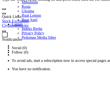
Mitsubishi
Rusia
Ukraina
Buat Lemon
Quick Links
Buat Apel
Stock Exchanges
Laman
Cryptocurrencies
Indeks Berita
Privacy Policy
0
Pedoman Media Siber
Notifications
Social (0)
Follow (0)
To avoid ads, start a subscription now to access special pages an
You have no notification.