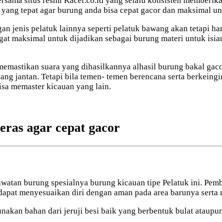
sama situs resmi Kacer.co.id yang selalu konsisten memberikan
yang tepat agar burung anda bisa cepat gacor dan maksimal un
an jenis pelatuk lainnya seperti pelatuk bawang akan tetapi h
gat maksimal untuk dijadikan sebagai burung materi untuk isi
 memastikan suara yang dihasilkannya alhasil burung bakal ga
ng jantan. Tetapi bila temen- temen berencana serta berkeing
sa memaster kicauan yang lain.
eras agar cepat gacor
awatan burung spesialnya burung kicauan tipe Pelatuk ini. P
 dapat menyesuaikan diri dengan aman pada area barunya serta 
kan bahan dari jeruji besi baik yang berbentuk bulat ataupun