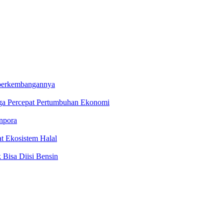
 perkembangannya
gga Percepat Pertumbuhan Ekonomi
npora
t Ekosistem Halal
Bisa Diisi Bensin