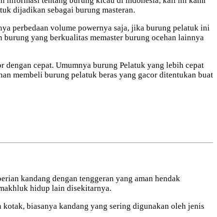
 informasi tentang burung kicau di indonesia, kali ini kami
tuk dijadikan sebagai burung masteran.
anya perbedaan volume powernya saja, jika burung pelatuk ini
an burung yang berkualitas memaster burung ocehan lainnya
cor dengan cepat. Umumnya burung Pelatuk yang lebih cepat
inan membeli burung pelatuk beras yang gacor ditentukan buat
emberian kandang dengan tenggeran yang aman hendak
makhluk hidup lain disekitarnya.
 kotak, biasanya kandang yang sering digunakan oleh jenis