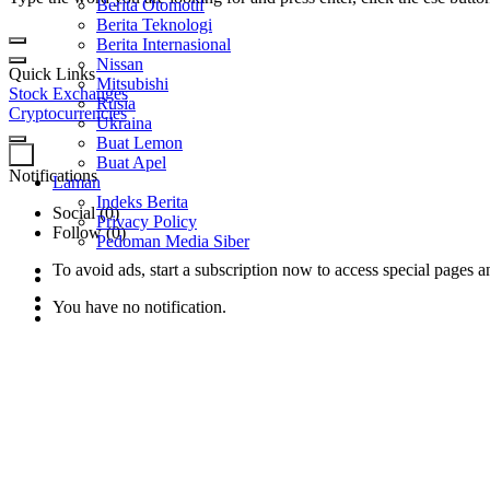
Berita Otomotif
Berita Teknologi
Berita Internasional
Nissan
Quick Links
Mitsubishi
Stock Exchanges
Rusia
Cryptocurrencies
Ukraina
Buat Lemon
0
Buat Apel
Notifications
Laman
Indeks Berita
Social (0)
Privacy Policy
Follow (0)
Pedoman Media Siber
To avoid ads, start a subscription now to access special pages an
You have no notification.