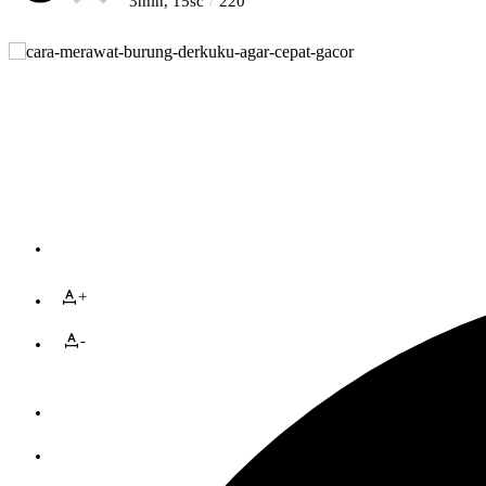
3min, 15sc
220
+
-