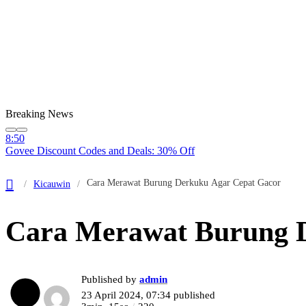
Breaking News
8:50
Govee Discount Codes and Deals: 30% Off
8:50
NZXT Discount Codes: 50% Off in August 2026
Cara Merawat Burung Derkuku Agar Cepat Gacor
Kicauwin
8:50
OpenAI Didn’t Notice Its AI Agents Using a Message Board to Plan
8:50
Cara Merawat Burung 
A Security Pro Hacked North Korean Hackers. He Found They’d B
8:50
OpenAI’s Browser Could Be Hijacked to Spam Your WhatsApp Cont
Published by
admin
23 April 2024, 07:34
published