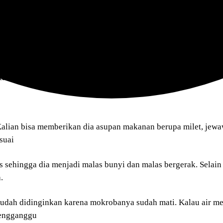
 karena kalau lewat dari itu sinar matahari sangat terik yang 
i banyak manfaat membuat burung menjadi lebih segar, terhin
 tahan tubuhnya semakin meningkat.
lian bisa memberikan dia asupan makanan berupa milet, jewa
suai
s sehingga dia menjadi malas bunyi dan malas bergerak. Selain
.
 sudah didinginkan karena mokrobanya sudah mati. Kalau air m
mengganggu