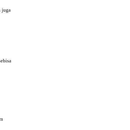
 juga
sebisa
u
am