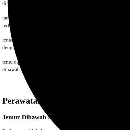
ditambah lagi kicauannya yang merdu
membuat dia banyak dipelihara meskipun bukan untuk burung
tertentu
tentang derkuku ini dan juga untuk hiburan setelah penat seha
dengan suara khasnya yang cantik
tentu diperlukan perawatan terbaik dan asupan makanan yang 
dibawah ini.
Perawatan Harian Burung Derku
Jemur Dibawah Sinar Matahari Dengan Rutin