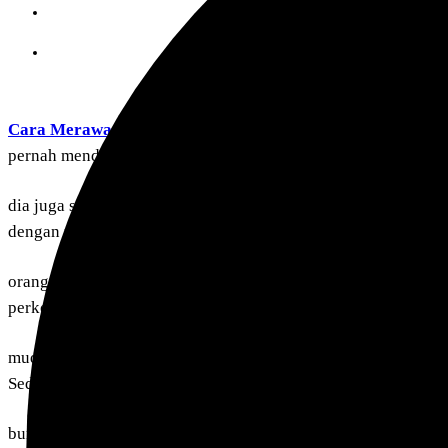
Cara Merawat Burung Derkuku
– Halo sobat kacer mania, p
pernah mendengar namanya. Selain itu
dia juga sering di sebut dengan tekukur karena suara kicauan
dengan peliharaannya
orang tua dan juga berada di perkampungan. tapi nyatanya sa
perkotaan dan juga dari usai
mudah atau bapak-bapak muda juga mulai menyukainya bahkan
Sedikit mengulas bahwa
burung derkuku memiliki ukuran tubuh cukup besar sekitar 3