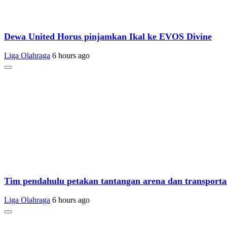
Dewa United Horus pinjamkan Ikal ke EVOS Divine
Liga Olahraga
6 hours ago
Tim pendahulu petakan tantangan arena dan transporta
Liga Olahraga
6 hours ago