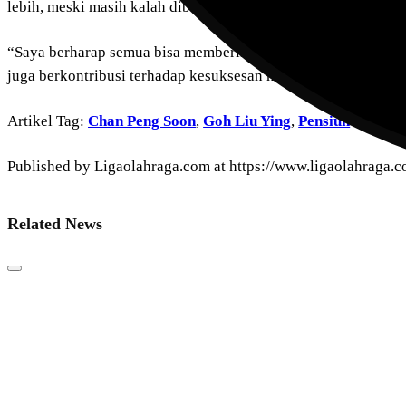
lebih, meski masih kalah dibandingkan acara lainnya,” katany
“Saya berharap semua bisa memberikan perhatian yang sama t
juga berkontribusi terhadap kesuksesan negara,” tambah Chan
Artikel Tag:
Chan Peng Soon
,
Goh Liu Ying
,
Pensiun
Published by Ligaolahraga.com at https://www.ligaolahraga.
Related News