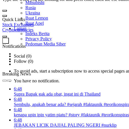
Mitsubishi
Rusia
Ukraina
Buat Lemon
Quick Links
Buat Apel
Stock Exchanges
Laman
Cryptocurrencies
Indeks Berita
Privacy Policy
0
Pedoman Media Siber
Notifications
Social (0)
Follow (0)
To avoid ads, start a subscription now to access special pages an
Breaking News
You have no notification.
6:48
Supra Bapak gak ada obat, ingat ini di Thailand
6:48
Sembulu, apakah benar ada? #sejarah #faktaunik #teorikonspira
6:48
kenapa upin ipin yatim piatu? #story #faktaunik #teorikonspiras
6:48
JEBAKAN LICIK DAJJAL PALING NGERI #nurklip