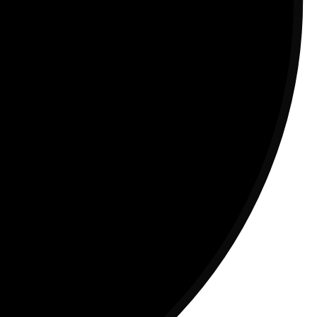
 saat
kan.”
anya
 Chan.
n,
kit