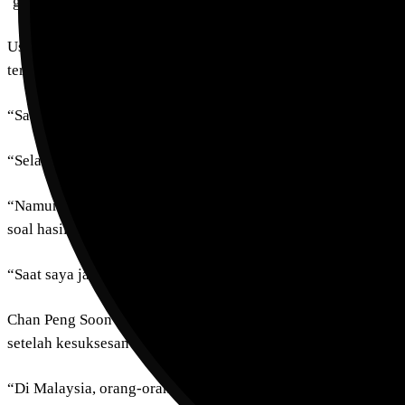
‘gantung raket’ usai berakhirnya Malaysia Open tahun lalu.
Usai pertandingan, Chan Peng Soon mengaku awalnya sempat r
terpilih bergabung dengan skuad cadangan nasional pada tahun
“Saat itu saya harus melalui masa percobaan selama enam bul
“Selama periode itu, saya bertanya pada diri sendiri apakah o
“Namun, saya harus mengatakan bahwa saya tidak menyesal me
soal hasil atau sumber penghasilan saya, tapi juga membuka m
“Saat saya jalan-jalan ke luar negeri, saya bertemu banyak or
Chan Peng Soon mengatakan bahwa meraih medali perak di Ri
setelah kesuksesan itu, perhatian masyarakat mulai tertuju p
“Di Malaysia, orang-orang tidak terlalu memperhatikan nomor 