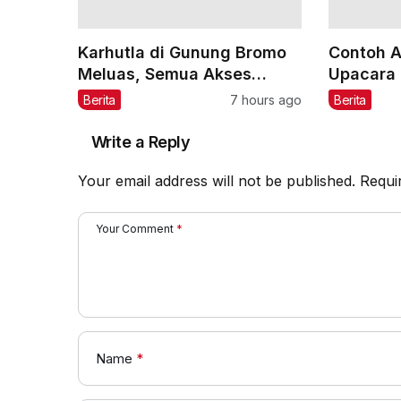
Karhutla di Gunung Bromo
Contoh 
Meluas, Semua Akses
Upacara 
Masuk Ditutup Total
81 RI 20
Berita
7 hours ago
Berita
Write a Reply
Your email address will not be published.
Requi
Your Comment
*
Name
*