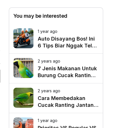
You may be interested
1 year ago
Auto Disayang Bos! Ini
6 Tips Biar Nggak Telat
Datang ke Kantor
2 years ago
4
7 Jenis Makanan Untuk
Burung Cucak Ranting
Agar Gacor
2 years ago
Cara Membedakan
Cucak Ranting Jantan
Dan Betina
1 year ago
Prioritas VS Regular VS