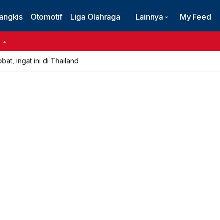
angkis
Otomotif
Liga Olahraga
Lainnya
My Feed
6
at, ingat ini di Thailand