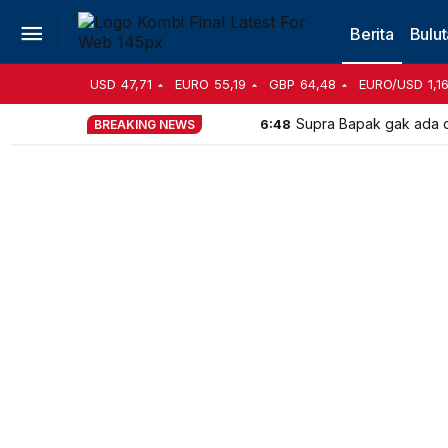
Berita
Bulut
USD
47,71
EURO
55,19
GBP
64,48
EURO/USD
1,1
Supra Bapak gak ada ob
6:48
BREAKING NEWS