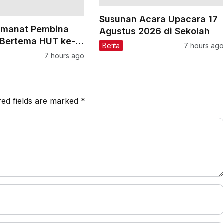
Susunan Acara Upacara 17
Amanat Pembina
Agustus 2026 di Sekolah
Bertema HUT ke-
Berita
7 hours ag
26
7 hours ago
red fields are marked
*