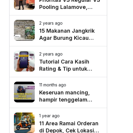
Pooling Lalamove,
Mana yang Paling
Cocok untuk Kebutuhan
2 years ago
Anda?
15 Makanan Jangkrik
Agar Burung Kicau
Tampil Maksimal
2 years ago
Tutorial Cara Kasih
Rating & Tip untuk
Driver Lalamove Ride
11 months ago
Keseruan mancing,
hampir tenggelam
gara-gara belut besar
1 year ago
11 Area Ramai Orderan
di Depok, Cek Lokasi