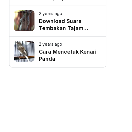
Favorit untuk Mangkal
Driver Online
2 years ago
Download Suara
Tembakan Tajam
Burung Siri Siri Gacor
Mp3
2 years ago
Cara Mencetak Kenari
Panda