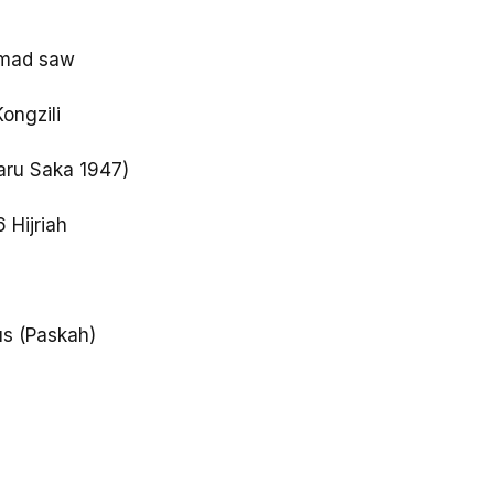
mmad saw
ongzili
aru Saka 1947)
6 Hijriah
us (Paskah)