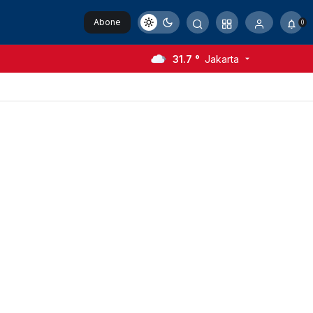
Abone
0
Ol
31.7 °
Jakarta