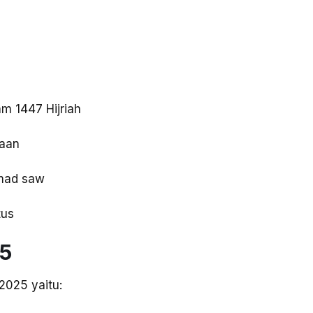
m 1447 Hijriah
kaan
mad saw
tus
25
2025 yaitu: