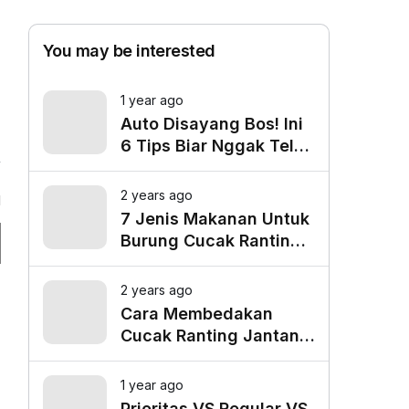
You may be interested
1 year ago
Auto Disayang Bos! Ini
6 Tips Biar Nggak Telat
Datang ke Kantor
2 years ago
1
7 Jenis Makanan Untuk
Burung Cucak Ranting
Agar Gacor
2 years ago
Cara Membedakan
Cucak Ranting Jantan
Dan Betina
1 year ago
Prioritas VS Regular VS