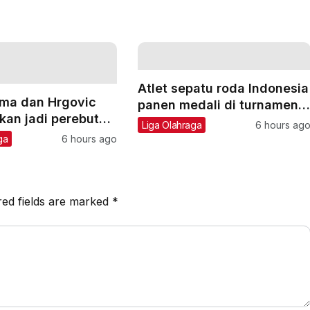
Atlet sepatu roda Indonesia
uma dan Hrgovic
panen medali di turnamen
tkan jadi perebutan
Asia
Liga Olahraga
6 hours ag
F
ga
6 hours ago
red fields are marked
*