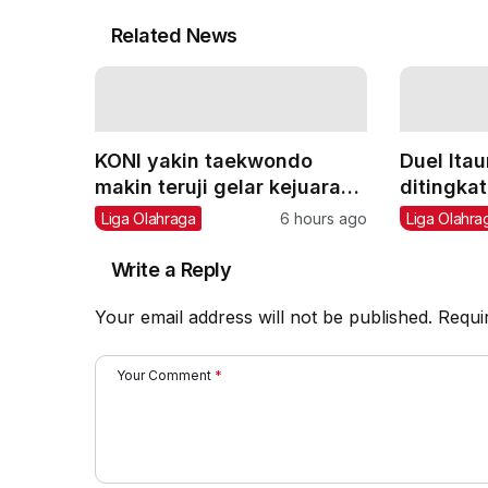
Related News
KONI yakin taekwondo
Duel Ita
makin teruji gelar kejuaraan
ditingka
internasional
gelar IB
Liga Olahraga
6 hours ago
Liga Olahra
Write a Reply
Your email address will not be published.
Requi
Your Comment
*