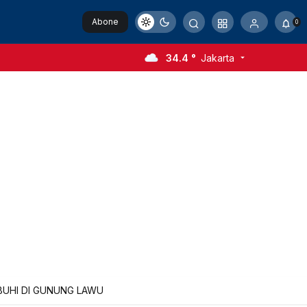
Abone
0
Ol
34.4 °
Jakarta
UBUHI DI GUNUNG LAWU