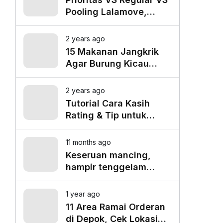
Pooling Lalamove,
Mana yang Paling
Cocok untuk Kebutuhan
2 years ago
Anda?
15 Makanan Jangkrik
Agar Burung Kicau
Tampil Maksimal
2 years ago
Tutorial Cara Kasih
Rating & Tip untuk
Driver Lalamove Ride
11 months ago
Keseruan mancing,
hampir tenggelam
gara-gara belut besar
1 year ago
11 Area Ramai Orderan
di Depok, Cek Lokasi