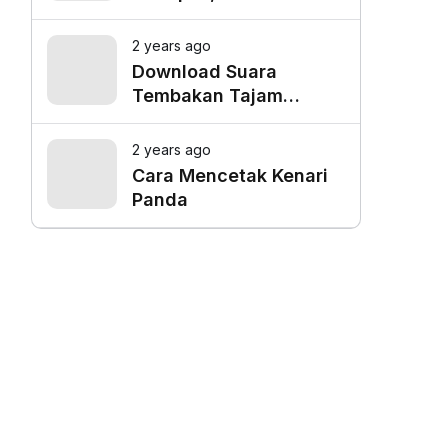
Favorit untuk Mangkal
Driver Online
2 years ago
Download Suara
Tembakan Tajam
Burung Siri Siri Gacor
Mp3
2 years ago
Cara Mencetak Kenari
Panda