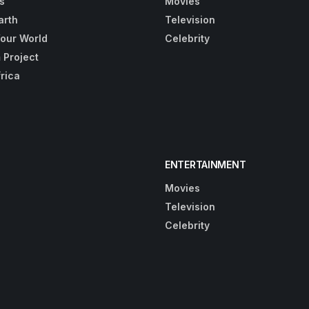
s
Movies
arth
Television
Your World
Celebrity
 Project
frica
ENTERTAINMENT
Movies
Television
Celebrity