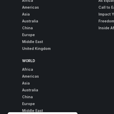
Africa
As Equal
Americas
Call to E
Asia
Impact 
Australia
Freedom
China
Inside A
Europe
Middle East
United Kingdom
WORLD
Africa
Americas
Asia
Australia
China
Europe
Middle East