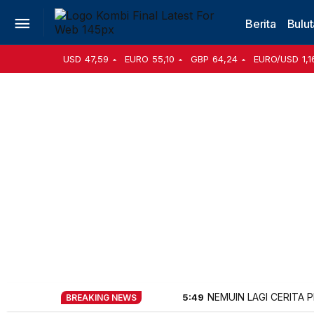
Berita
Bulut
USD
47,59
EURO
55,10
GBP
64,24
EURO/USD
1,1
NEMUIN LAGI CERITA 
5:49
BREAKING NEWS