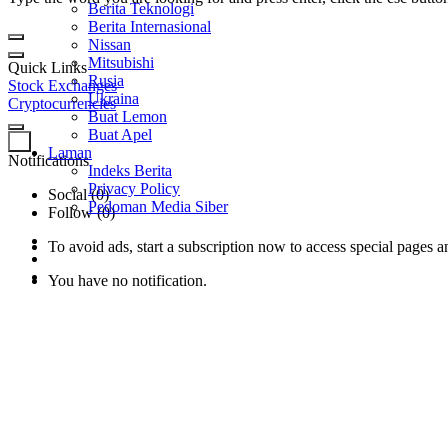
Berita Teknologi
Berita Internasional
Nissan
Mitsubishi
Quick Links
Rusia
Stock Exchanges
Ukraina
Cryptocurrencies
Buat Lemon
Buat Apel
0
Laman
Notifications
Indeks Berita
Privacy Policy
Social (0)
Pedoman Media Siber
Follow (0)
To avoid ads, start a subscription now to access special pages an
You have no notification.