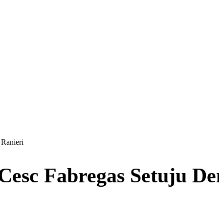
een
Ranieri
esc Fabregas Setuju Den
026)