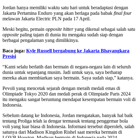
Jordan hanya memiliki waktu satu hari untuk beradaptasi dengan
Jakarta Pertamina Enduro yang akan berlaga pada babak
final four
melawan Jakarta Electric PLN pada 17 April.
Meski begitu, pemain
opposite hitter
yang dikenal sebagai salah satu
opposite
paling tajam di dunia itu mengaku sudah siap dengan
berbagai pengalaman yang dimilikinya.
Baca juga:
Kyle Russell bergabung ke Jakarta Bhayangkara
Presisi
“Kami selalu berlatih dan bermain di negara-negara lain di seluruh
dunia untuk sepanjang musim. Jadi untuk saya, saya berharap
mereka akan membiarkan saya bermain. Saya sudah siap,” katanya.
Pevoli yang mencetak sejarah dengan meraih medali emas di
Olimpiade Tokyo 2020 dan medali perak di Olimpiade Paris 2024
itu mengaku sangat beruntung mendapat kesempatan bermain voli di
Indonesia.
Sebelum datang ke Indonesia, Jordan mengatakan, banyak hal baik
tentang Proliga telah ia dengar termasuk tentang penggemar bola
voli yang luar biasa di Indonesia. Informasi tersebut diperoleh, salah
satunya dari Madison Kingdon Rishel saat mereka bermain di
LOVB Houston. Madison bermain di Indonesia pada 2024.