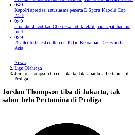
0:49
Kapolri apresiasi antusiasme peserta E-Sports Kapolri Cup
2026
0:49
Thorslund hentikan Cherneka untuk rebut juara sejati bantam
putri
0:49
26 atlet Indonesia raih medali dari Kejuaraan Taekwondo
Asia
News
Liga Olahraga
Jordan Thompson tiba di Jakarta, tak sabar bela Pertamina di
Proliga
Jordan Thompson tiba di Jakarta, tak
sabar bela Pertamina di Proliga