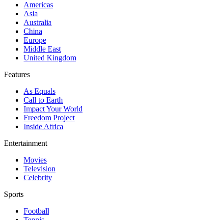
Americas
Asia
Australia
China
Europe
Middle East
United Kingdom
Features
As Equals
Call to Earth
Impact Your World
Freedom Project
Inside Africa
Entertainment
Movies
Television
Celebrity
Sports
Football
Tennis