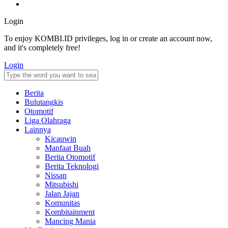
Login
To enjoy KOMBI.ID privileges, log in or create an account now,
and it's completely free!
Login
Berita
Bulutangkis
Otomotif
Liga Olahraga
Lainnya
Kicauwin
Manfaat Buah
Berita Otomotif
Berita Teknologi
Nissan
Mitsubishi
Jalan Jajan
Komunitas
Kombitainment
Mancing Mania