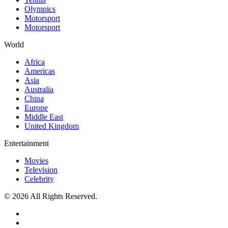
Olympics
Motorsport
Motorsport
World
Africa
Americas
Asia
Australia
China
Europe
Middle East
United Kingdom
Entertainment
Movies
Television
Celebrity
© 2026 All Rights Reserved.