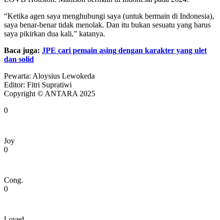
“Ketika agen saya menghubungi saya (untuk bermain di Indonesia),
saya benar-benar tidak menolak. Dan itu bukan sesuatu yang harus
saya pikirkan dua kali,” katanya.
Baca juga:
JPE cari pemain asing dengan karakter yang ulet
dan solid
Pewarta: Aloysius Lewokeda
Editor: Fitri Supratiwi
Copyright © ANTARA 2025
0
Joy
0
Cong.
0
Loved