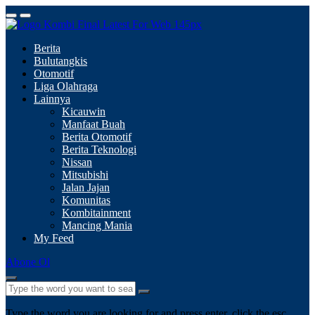
Berita
Bulutangkis
Otomotif
Liga Olahraga
Lainnya
Kicauwin
Manfaat Buah
Berita Otomotif
Berita Teknologi
Nissan
Mitsubishi
Jalan Jajan
Komunitas
Kombitainment
Mancing Mania
My Feed
Abone Ol
Type the word you are looking for and press enter, click the esc