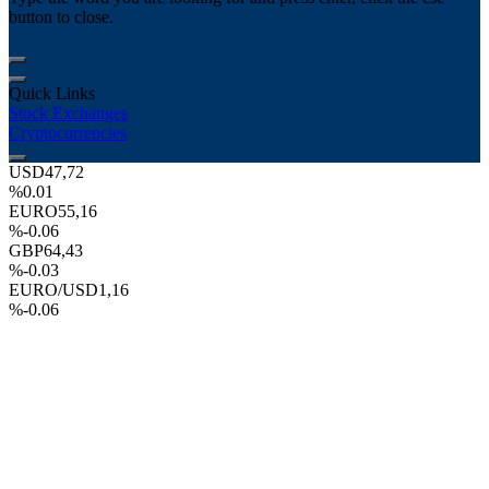
button to close.
Quick Links
Stock Exchanges
Cryptocurrencies
USD
47,72
%0.01
EURO
55,16
%-0.06
GBP
64,43
%-0.03
EURO/USD
1,16
%-0.06