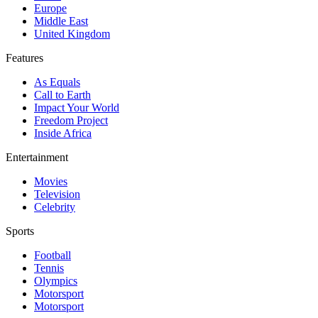
Europe
Middle East
United Kingdom
Features
As Equals
Call to Earth
Impact Your World
Freedom Project
Inside Africa
Entertainment
Movies
Television
Celebrity
Sports
Football
Tennis
Olympics
Motorsport
Motorsport