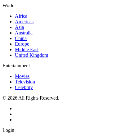
World
Africa
Americas
Asia
Australia
China
Europe
Middle East
United Kingdom
Entertainment
Movies
Television
Celebrity
© 2026 All Rights Reserved.
Login