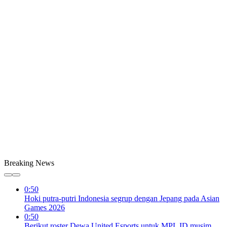
Breaking News
0:50
Hoki putra-putri Indonesia segrup dengan Jepang pada Asian
Games 2026
0:50
Berikut roster Dewa United Esports untuk MPL ID musim