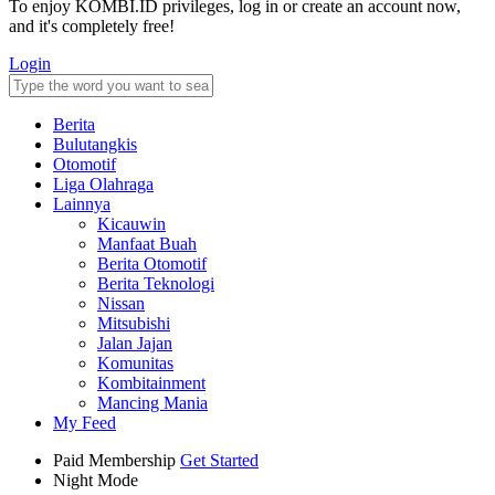
To enjoy KOMBI.ID privileges, log in or create an account now,
and it's completely free!
Login
Berita
Bulutangkis
Otomotif
Liga Olahraga
Lainnya
Kicauwin
Manfaat Buah
Berita Otomotif
Berita Teknologi
Nissan
Mitsubishi
Jalan Jajan
Komunitas
Kombitainment
Mancing Mania
My Feed
Paid Membership
Get Started
Night Mode