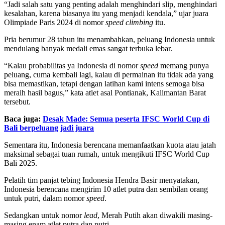
“Jadi salah satu yang penting adalah menghindari slip, menghindari
kesalahan, karena biasanya itu yang menjadi kendala,” ujar juara
Olimpiade Paris 2024 di nomor
speed climbing
itu.
Pria berumur 28 tahun itu menambahkan, peluang Indonesia untuk
mendulang banyak medali emas sangat terbuka lebar.
“Kalau probabilitas ya Indonesia di nomor
speed
memang punya
peluang, cuma kembali lagi, kalau di permainan itu tidak ada yang
bisa memastikan, tetapi dengan latihan kami intens semoga bisa
meraih hasil bagus,” kata atlet asal Pontianak, Kalimantan Barat
tersebut.
Baca juga:
Desak Made: Semua peserta IFSC World Cup di
Bali berpeluang jadi juara
Sementara itu, Indonesia berencana memanfaatkan kuota atau jatah
maksimal sebagai tuan rumah, untuk mengikuti IFSC World Cup
Bali 2025.
Pelatih tim panjat tebing Indonesia Hendra Basir menyatakan,
Indonesia berencana mengirim 10 atlet putra dan sembilan orang
untuk putri, dalam nomor
speed
.
Sedangkan untuk nomor
lead
, Merah Putih akan diwakili masing-
masing enam atlet putra dan putri.