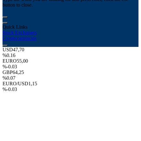
button to close.
Quick Links
Stock Exchanges
Cryptocurrencies
USD
47,70
%0.16
EURO
55,00
%-0.03
GBP
64,25
%0.07
EURO/USD
1,15
%-0.03