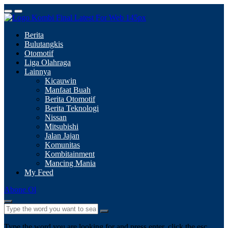
Berita
Bulutangkis
Otomotif
Liga Olahraga
Lainnya
Kicauwin
Manfaat Buah
Berita Otomotif
Berita Teknologi
Nissan
Mitsubishi
Jalan Jajan
Komunitas
Kombitainment
Mancing Mania
My Feed
Abone Ol
Type the word you are looking for and press enter, click the esc