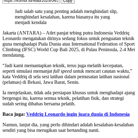
Copy
Jadi salah satu yang penting adalah menghindari slip,
menghindari kesalahan, karena biasanya itu yang
menjadi kendala
Jakarta (ANTARA) – Atlet panjat tebing putra Indonesia Veddriq
Leonardo mengatakan dirinya sedang fokus untuk penguatan teknik
guna menghadapi Piala Dunia atau International Federation of Sport
Climbing (IFSC) World Cup Bali 2025, di Pulau Peninsula, 2-4 Mei
mendatang.
“Jadi kami memantapkan teknik, terus juga melatih kecepatan,
seperti simulasi memanjat
full speed
untuk mencari catatan waktu,”
kata Veddriq di sela sesi latihan dalam pemusatan latihan nasional
(pelatnas) di Bekasi, Jawa Barat, Senin.
Ia menjelaskan, tidak ada persiapan khusus untuk menghadapi ajang
bergengsi itu, karena semua teknik, pelatihan fisik, dan strategi
sudah sering dibahas bersama pelatih.
Baca juga:
Veddriq Leonardo ingin juara dunia di Indonesia
Namun, lanjut dia, yang perlu dihindari adalah kesalahan-kesalahan
sendiri yang bisa merugikan saat bertanding nanti.