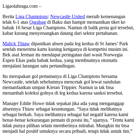
Ligaolahraga.com –
Berita
Liga Champions
:
Newcastle United
meraih kemenangan
telak 6-1 atas
Qarabag
di Baku dan hampir memastikan tiket ke
babak 16 besar Liga Champions. Namun di balik pesta gol tersebut,
kabar kurang menyenangkan datang dari sektor pertahanan.
Malick Thiaw
dipastikan absen pada leg kedua di St James’ Park
setelah menerima kartu kuning ketiganya di kompetisi musim ini.
Bek asal Jerman itu mendapat peringatan dari wasit Norwegia
Espen Ekas pada babak kedua, yang membuatnya otomatis
menjalani larangan satu pertandingan.
Itu merupakan gol pertamanya di Liga Champions bersama
Newcastle, setelah sebelumnya mencetak gol lewat sundulan
memanfaatkan umpan Kieran Trippier. Namun ia tak bisa
menambah koleksi golnya di leg kedua karena sanksi tersebut.
Manajer Eddie Howe tidak sepakat jika ada yang menganggap
absennya Thiaw sebagai keuntungan. “Saya tidak melihatnya
sebagai berkah. Saya melihatnya sebagai hal negatif karena kami
benar-benar kekurangan pemain di posisi itu,” ujarnya. “Tentu kami
tidak punya pilihan selain memberinya istirahat. Mungkin itu bisa
menjadi hal positif untuknya secara pribadi, tetapi tidak untuk tim.”