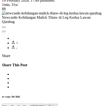
19 February 2026, 17:49
published
1min, 31sc
88
Newcastle Kehilangan Malick Thiaw di Leg Kedua Lawan
Qarabag
+
-
Share
Share This Post
or copy the link