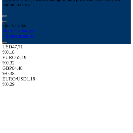
button to close.
Quick Links
Stock Exchanges
Cryptocurrencies
USD
47,71
%0.18
EURO
55,19
%0.32
GBP
64,48
%0.38
EURO/USD
1,16
%0.29