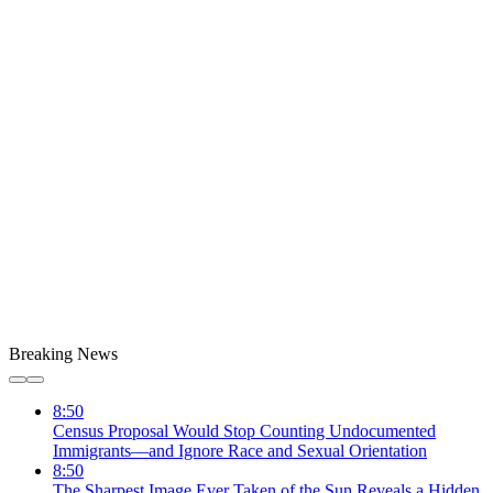
Breaking News
8:50
Census Proposal Would Stop Counting Undocumented
Immigrants—and Ignore Race and Sexual Orientation
8:50
The Sharpest Image Ever Taken of the Sun Reveals a Hidden