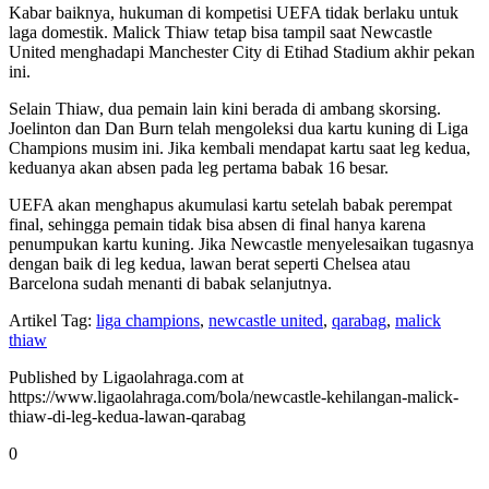
Kabar baiknya, hukuman di kompetisi UEFA tidak berlaku untuk
laga domestik. Malick Thiaw tetap bisa tampil saat Newcastle
United menghadapi Manchester City di Etihad Stadium akhir pekan
ini.
Selain Thiaw, dua pemain lain kini berada di ambang skorsing.
Joelinton dan Dan Burn telah mengoleksi dua kartu kuning di Liga
Champions musim ini. Jika kembali mendapat kartu saat leg kedua,
keduanya akan absen pada leg pertama babak 16 besar.
UEFA akan menghapus akumulasi kartu setelah babak perempat
final, sehingga pemain tidak bisa absen di final hanya karena
penumpukan kartu kuning. Jika Newcastle menyelesaikan tugasnya
dengan baik di leg kedua, lawan berat seperti Chelsea atau
Barcelona sudah menanti di babak selanjutnya.
Artikel Tag:
liga champions
,
newcastle united
,
qarabag
,
malick
thiaw
Published by Ligaolahraga.com at
https://www.ligaolahraga.com/bola/newcastle-kehilangan-malick-
thiaw-di-leg-kedua-lawan-qarabag
0