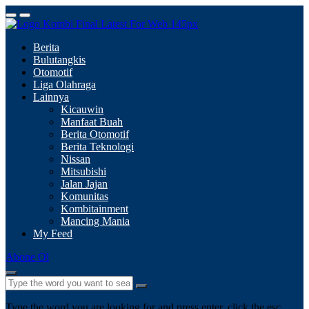
Berita
Bulutangkis
Otomotif
Liga Olahraga
Lainnya
Kicauwin
Manfaat Buah
Berita Otomotif
Berita Teknologi
Nissan
Mitsubishi
Jalan Jajan
Komunitas
Kombitainment
Mancing Mania
My Feed
Abone Ol
Type the word you are looking for and press enter, click the esc