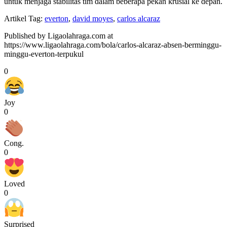
untuk menjaga stabilitas tim dalam beberapa pekan krusial ke depan.
Artikel Tag:
everton
,
david moyes
,
carlos alcaraz
Published by Ligaolahraga.com at
https://www.ligaolahraga.com/bola/carlos-alcaraz-absen-berminggu-
minggu-everton-terpukul
0
Joy
0
Cong.
0
Loved
0
Surprised