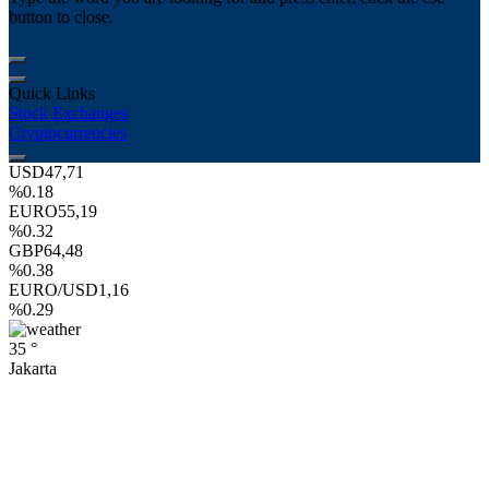
button to close.
Quick Links
Stock Exchanges
Cryptocurrencies
USD
47,71
%0.18
EURO
55,19
%0.32
GBP
64,48
%0.38
EURO/USD
1,16
%0.29
35 °
Jakarta