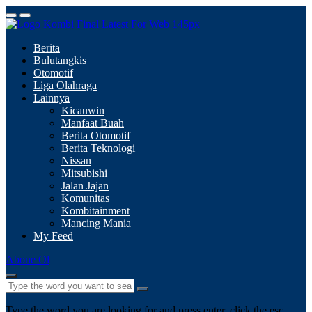
Berita
Bulutangkis
Otomotif
Liga Olahraga
Lainnya
Kicauwin
Manfaat Buah
Berita Otomotif
Berita Teknologi
Nissan
Mitsubishi
Jalan Jajan
Komunitas
Kombitainment
Mancing Mania
My Feed
Abone Ol
Type the word you are looking for and press enter, click the esc