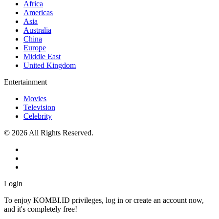
Africa
Americas
Asia
Australia
China
Europe
Middle East
United Kingdom
Entertainment
Movies
Television
Celebrity
© 2026 All Rights Reserved.
Login
To enjoy KOMBI.ID privileges, log in or create an account now,
and it's completely free!