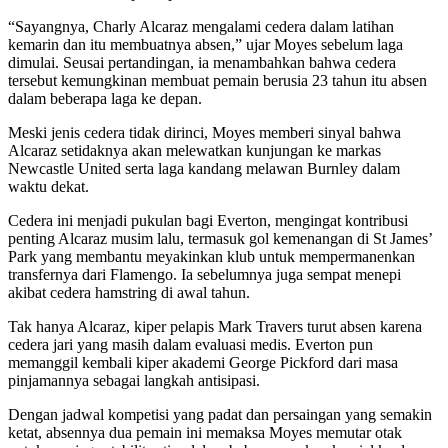
“Sayangnya, Charly Alcaraz mengalami cedera dalam latihan
kemarin dan itu membuatnya absen,” ujar Moyes sebelum laga
dimulai. Seusai pertandingan, ia menambahkan bahwa cedera
tersebut kemungkinan membuat pemain berusia 23 tahun itu absen
dalam beberapa laga ke depan.
Meski jenis cedera tidak dirinci, Moyes memberi sinyal bahwa
Alcaraz setidaknya akan melewatkan kunjungan ke markas
Newcastle United serta laga kandang melawan Burnley dalam
waktu dekat.
Cedera ini menjadi pukulan bagi Everton, mengingat kontribusi
penting Alcaraz musim lalu, termasuk gol kemenangan di St James’
Park yang membantu meyakinkan klub untuk mempermanenkan
transfernya dari Flamengo. Ia sebelumnya juga sempat menepi
akibat cedera hamstring di awal tahun.
Tak hanya Alcaraz, kiper pelapis Mark Travers turut absen karena
cedera jari yang masih dalam evaluasi medis. Everton pun
memanggil kembali kiper akademi George Pickford dari masa
pinjamannya sebagai langkah antisipasi.
Dengan jadwal kompetisi yang padat dan persaingan yang semakin
ketat, absennya dua pemain ini memaksa Moyes memutar otak