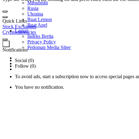
Mitsubishi
Rusia
Ukraina
Buat Lemon
Quick Links
Buat Apel
Stock Exchanges
Laman
Cryptocurrencies
Indeks Berita
Privacy Policy
0
Pedoman Media Siber
Notifications
Social (0)
Follow (0)
To avoid ads, start a subscription now to access special pages an
You have no notification.