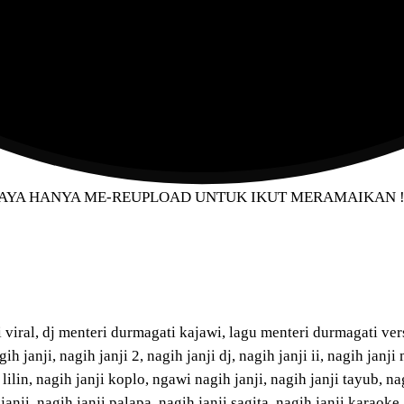
 terbaru dari channel ini.
 SAYA HANYA ME-REUPLOAD UNTUK IKUT MERAMAIKAN 
viral, dj menteri durmagati kajawi, lagu menteri durmagati vers
anji, nagih janji 2, nagih janji dj, nagih janji ii, nagih janji
ji lilin, nagih janji koplo, ngawi nagih janji, nagih janji tayub, n
 janji, nagih janji palapa, nagih janji sagita, nagih janji karaoke,