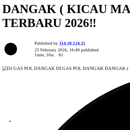
DANGAK ( KICAU MAN
TERBARU 2026‼️
Published by
114.10.124.11
25 February 2026, 16:49
published
1min, 10sc
81