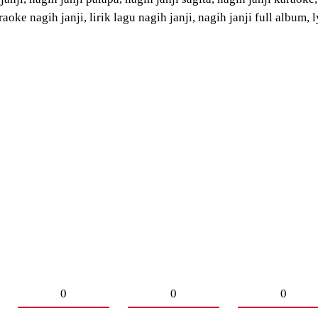
raoke nagih janji, lirik lagu nagih janji, nagih janji full album, 
0
0
0