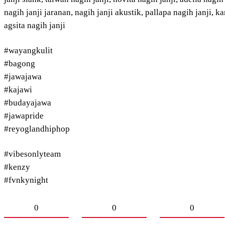
nagih janji jaranan, nagih janji akustik, pallapa nagih janji, ka
agsita nagih janji
#wayangkulit​
#bagong​
#jawajawa​
#kajawi​
#budayajawa​
#jawapride​
#reyoglandhiphop​
#vibesonlyteam
#kenzy
#fvnkynight
0
0
0