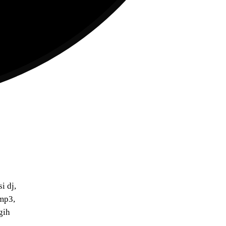
!
i dj,
 mp3,
agih