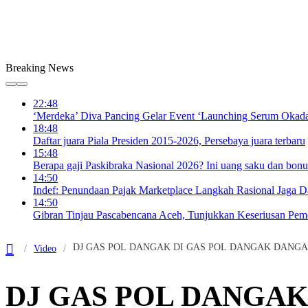
Breaking News
22:48
‘Merdeka’ Diva Pancing Gelar Event ‘Launching Serum Okad
18:48
Daftar juara Piala Presiden 2015-2026, Persebaya juara terbaru
15:48
Berapa gaji Paskibraka Nasional 2026? Ini uang saku dan bon
14:50
Indef: Penundaan Pajak Marketplace Langkah Rasional Jaga D
14:50
Gibran Tinjau Pascabencana Aceh, Tunjukkan Keseriusan Peme
DJ GAS POL DANGAK DI GAS POL DANGAK DANGAK
Video
DJ GAS POL DANGAK