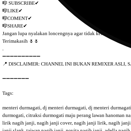
🎼 SUBSCRIBE✔
🎼LIKE✔
🎼COMENT✔
🎼SHARE✔
Jangan lupa nyalakan loncengnya agar tidak ketinggalan video
Terimakasih 🌷🌷
.
➖➖➖➖➖➖➖➖➖➖
📍 DISCLAIMER: CHANNEL INI BUKAN REMIXER ASLI,
➖➖➖➖➖➖➖
Tags:
menteri durmagati, dj menteri durmagati, dj menteri durmagati 
durmogati, citraksi durmogati maju perang lawan hanoman nagih j
lirik nagih janji, nagih janji cover, nagih janji lirik, nagih jan
janji slank, taiwan nagih janji, novita nagih janji, adella nagih