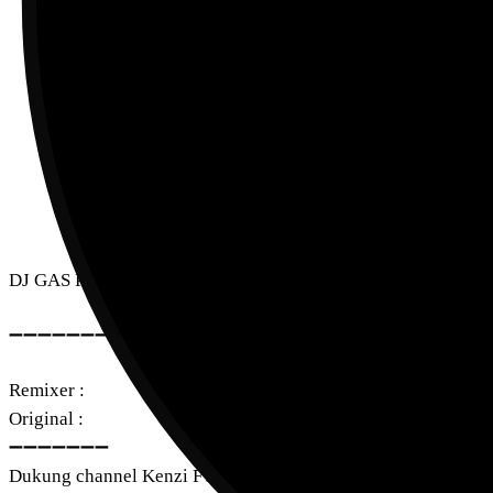
DJ GAS POL DANGAK DI GAS POL DANGAK DANGAK ( KI
‎‎➖➖➖➖➖➖➖➖
Remixer :
Original :
➖➖➖➖➖➖➖
Dukung channel Kenzi Fvnky agar berkembang dan rajin mengu