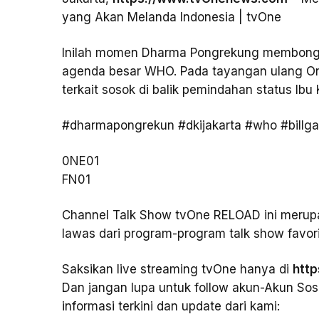
yang Akan Melanda Indonesia | tvOne
Inilah momen Dharma Pongrekung membongkar 
agenda besar WHO. Pada tayangan ulang O
terkait sosok di balik pemindahan status Ibu
#dharmapongrekun #dkijakarta #who #billga
0NE01
FN01
Channel Talk Show tvOne RELOAD ini meru
lawas dari program-program talk show favor
Saksikan live streaming tvOne hanya di
htt
Dan jangan lupa untuk follow akun-Akun S
informasi terkini dan update dari kami: