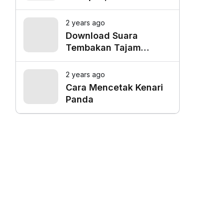
Favorit untuk Mangkal
Driver Online
2 years ago
Download Suara
Tembakan Tajam
Burung Siri Siri Gacor
Mp3
2 years ago
Cara Mencetak Kenari
Panda