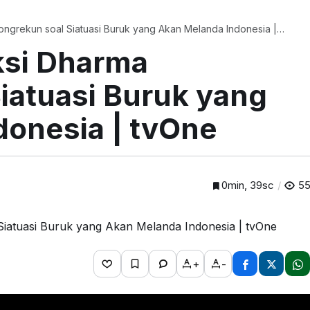
ngrekun soal Siatuasi Buruk yang Akan Melanda Indonesia |
ksi Dharma
iatuasi Buruk yang
onesia | tvOne
0min, 39sc
5
+
-