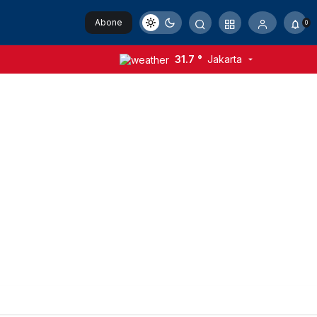
Abone
0
Ol
31.7 °
Jakarta