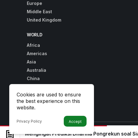
Europe
Middle East
United Kingdom
WORLD
Africa
Americas
Asia
Australia
China
Europe
Cookies are used to ensure
Middle East
the best experience on this
United Kingdom
website.
Privacy Policy
Accept
© 2026 All Rights Reserved.
Mengingat Prediksi Dharma Pongrekun soal Si