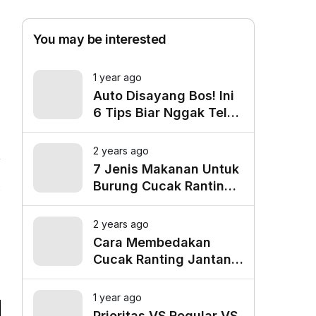
You may be interested
1 year ago
Auto Disayang Bos! Ini
6 Tips Biar Nggak Telat
Datang ke Kantor
2 years ago
7 Jenis Makanan Untuk
Burung Cucak Ranting
5
Agar Gacor
2 years ago
Cara Membedakan
Cucak Ranting Jantan
Dan Betina
1 year ago
Prioritas VS Regular VS