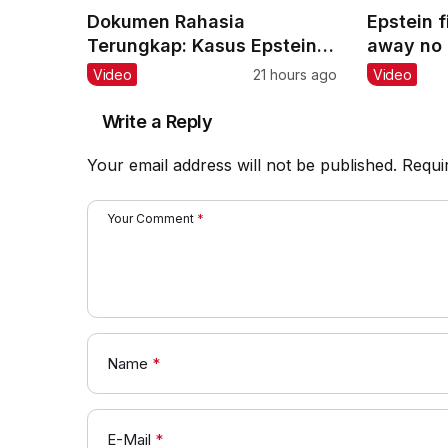
Dokumen Rahasia
Epstein f
Terungkap: Kasus Epstein &
away no
Kennedy Diselidiki!
Trump wa
Video
21 hours ago
Video
#podcast #closethedoor
#release
Write a Reply
Your email address will not be published.
Requi
Your Comment
*
Name
*
E-Mail
*