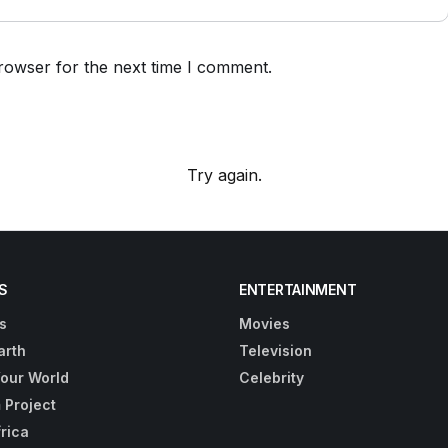
rowser for the next time I comment.
Try again.
S
ENTERTAINMENT
s
Movies
arth
Television
Your World
Celebrity
 Project
frica