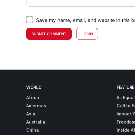
Save my name, email, and website in this b
SUBMIT COMMENT
LOGIN
WORLD
FEATURE
Africa
As Equal
Americas
Call to E
Asia
Impact 
Australia
Freedom
China
Inside A