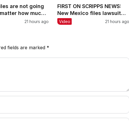
iles are not going
FIRST ON SCRIPPS NEWS:
 matter how much
New Mexico files lawsuit
nts them to
accusing DOJ of
21 hours ago
Video
21 hours ag
theepsteinfiles
withholding Epstein record
red fields are marked
*