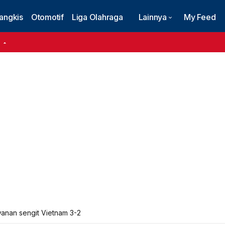
angkis
Otomotif
Liga Olahraga
Lainnya
My Feed
6
wanan sengit Vietnam 3-2