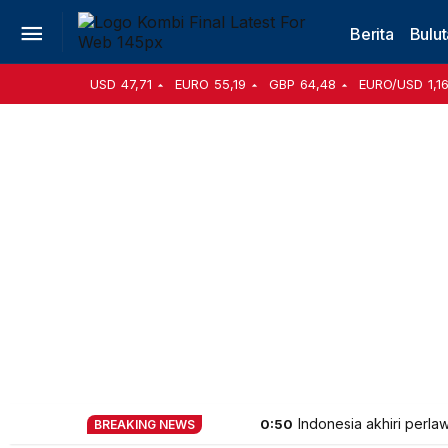
Berita
Bulut
USD
47,71
EURO
55,19
GBP
64,48
EURO/USD
1,1
Indonesia akhiri perla
0:50
BREAKING NEWS