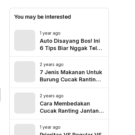
You may be interested
1 year ago
Auto Disayang Bos! Ini
6 Tips Biar Nggak Telat
Datang ke Kantor
2 years ago
7 Jenis Makanan Untuk
Burung Cucak Ranting
3
Agar Gacor
2 years ago
Cara Membedakan
Cucak Ranting Jantan
Dan Betina
1 year ago
Prioritas VS Regular VS