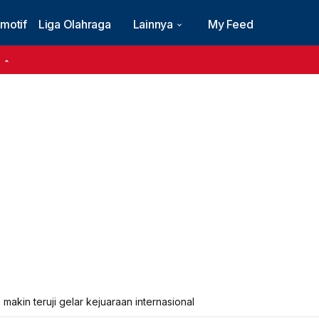
motif
Liga Olahraga
Lainnya
My Feed
6
akin teruji gelar kejuaraan internasional