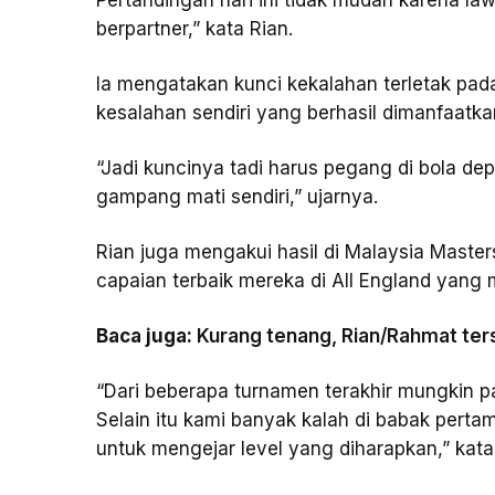
Pertandingan hari ini tidak mudah karena l
berpartner,” kata Rian.
Ia mengatakan kunci kekalahan terletak pad
kesalahan sendiri yang berhasil dimanfaatka
“Jadi kuncinya tadi harus pegang di bola de
gampang mati sendiri,” ujarnya.
Rian juga mengakui hasil di Malaysia Maste
capaian terbaik mereka di All England yang 
Baca juga:
Kurang tenang, Rian/Rahmat tersi
“Dari beberapa turnamen terakhir mungkin pa
Selain itu kami banyak kalah di babak perta
untuk mengejar level yang diharapkan,” kata