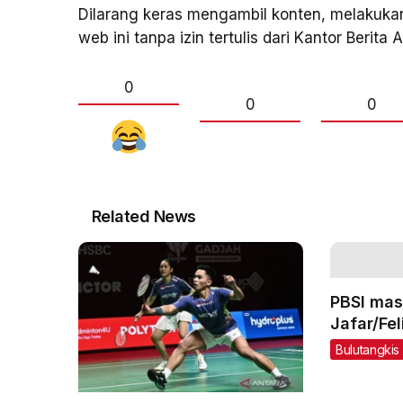
Dilarang keras mengambil konten, melakukan
web ini tanpa izin tertulis dari Kantor Berita
0
0
0
Related News
PBSI mas
Jafar/Fe
Games
Bulutangkis