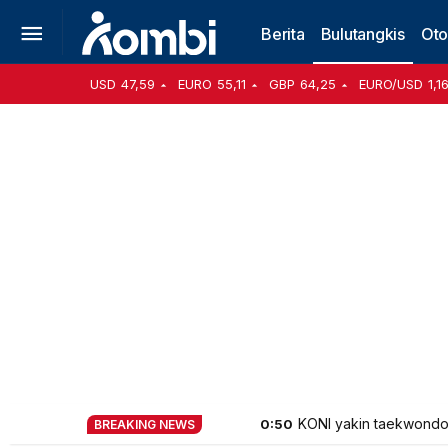
Berita
Bulutangkis
Oto
USD
47,59
EURO
55,11
GBP
64,25
EURO/USD
1,1
KONI yakin taekwondo m
0:50
BREAKING NEWS