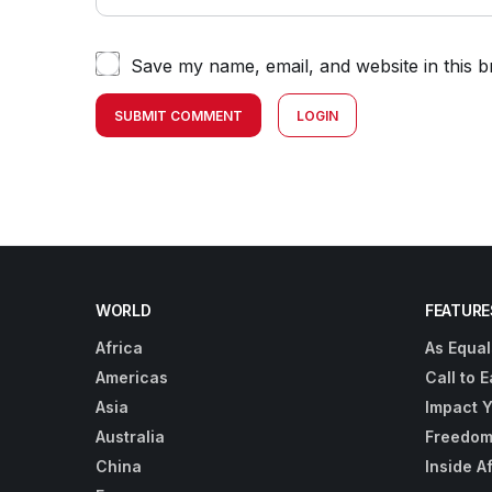
Save my name, email, and website in this b
SUBMIT COMMENT
LOGIN
WORLD
FEATURE
Africa
As Equal
Americas
Call to E
Asia
Impact 
Australia
Freedom
China
Inside A