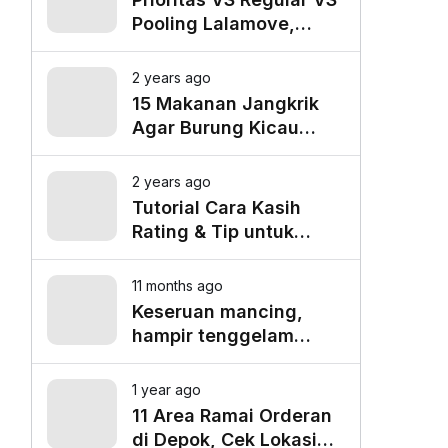
Pooling Lalamove,
Mana yang Paling
Cocok untuk Kebutuhan
2 years ago
Anda?
15 Makanan Jangkrik
Agar Burung Kicau
Tampil Maksimal
2 years ago
Tutorial Cara Kasih
Rating & Tip untuk
Driver Lalamove Ride
11 months ago
Keseruan mancing,
hampir tenggelam
gara-gara belut besar
1 year ago
11 Area Ramai Orderan
di Depok, Cek Lokasi