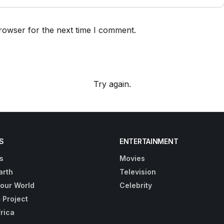
rowser for the next time I comment.
Try again.
S
ENTERTAINMENT
s
Movies
arth
Television
Your World
Celebrity
 Project
frica