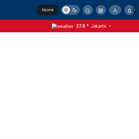
Abone
0
Ol
27.8 °
Jakarta