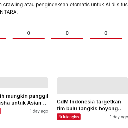
 crawling atau pengindeksan otomatis untuk AI di situs
 ANTARA.
0
0
0
ih mungkin panggil
CdM Indonesia targetkan
lisha untuk Asian
tim bulu tangkis boyong
1 day ago
emas di Asian Games
Bulutangkis
1 day ag