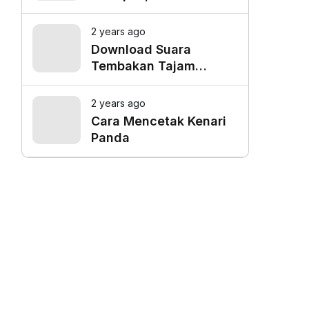
Favorit untuk Mangkal
Driver Online
2 years ago
Download Suara
Tembakan Tajam
Burung Siri Siri Gacor
Mp3
2 years ago
Cara Mencetak Kenari
Panda