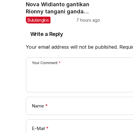
Nova Widianto gantikan
Rionny tangani ganda
campuran pelatnas
Bulutangkis
7 hours ago
Write a Reply
Your email address will not be published.
Requi
Your Comment
*
Name
*
E-Mail
*