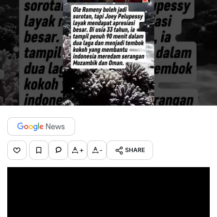
+
-
SHARE