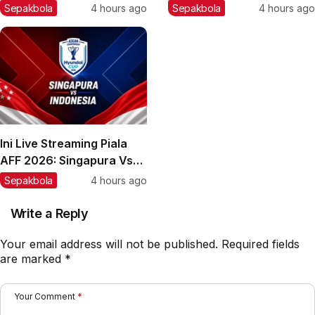
Spanyol, Sergio Castel
Kini Persebaya Lebih
Sepakbola
4 hours ago
Sepakbola
4 hours ago
Enjoy Latihan Bareng
Percaya Diri!
Persik
Ini Live Streaming Piala
AFF 2026: Singapura Vs
Timnas Indonesia
Sepakbola
4 hours ago
Write a Reply
Your email address will not be published.
Required fields
are marked
*
Your Comment
*