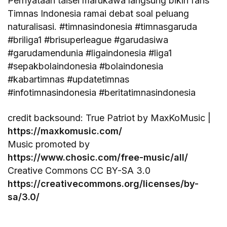
Pernyataan taisei marukawa langsung bikin fans
Timnas Indonesia ramai debat soal peluang
naturalisasi. #timnasindonesia #timnasgaruda
#briliga1 #brisuperleague #garudasiwa
#garudamendunia #ligaindonesia #liga1
#sepakbolaindonesia #bolaindonesia
#kabartimnas #updatetimnas
#infotimnasindonesia #beritatimnasindonesia
credit backsound: True Patriot by MaxKoMusic |
https://maxkomusic.com/
Music promoted by
https://www.chosic.com/free-music/all/
Creative Commons CC BY-SA 3.0
https://creativecommons.org/licenses/by-
sa/3.0/