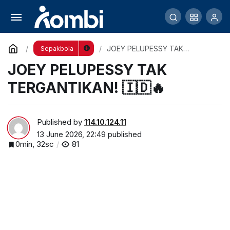
Respons Marukawa Soal Naturalisasi Bikin
Heboh
Comment
Share
JOEY PELUPESSY TAK
Sepakbola
TERGANTIKAN! 🇮🇩🔥
JOEY PELUPESSY TAK
TERGANTIKAN! 🇮🇩🔥
Published by
114.10.124.11
13 June 2026, 22:49
published
0min, 32sc
81