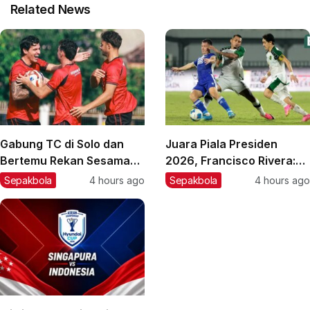
Related News
Gabung TC di Solo dan
Juara Piala Presiden
Bertemu Rekan Sesama
2026, Francisco Rivera:
Spanyol, Sergio Castel
Kini Persebaya Lebih
Sepakbola
4 hours ago
Sepakbola
4 hours ago
Enjoy Latihan Bareng
Percaya Diri!
Persik