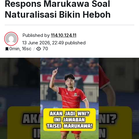
Respons Marukawa Soal
Naturalisasi Bikin Heboh
Published by
114.10.124.11
13 June 2026, 22:49
published
0min, 16sc
70