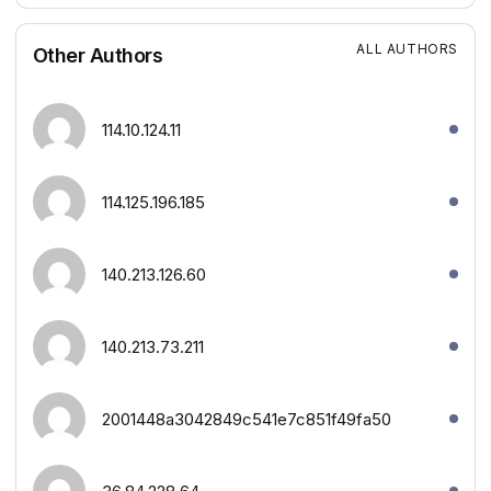
ALL AUTHORS
Other Authors
114.10.124.11
114.125.196.185
140.213.126.60
140.213.73.211
2001448a3042849c541e7c851f49fa50