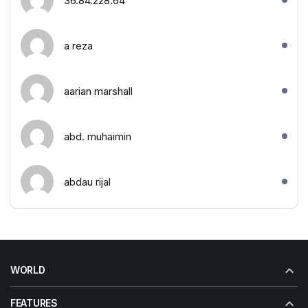
36.84.228.64
a reza
aarian marshall
abd. muhaimin
abdau rijal
WORLD
FEATURES