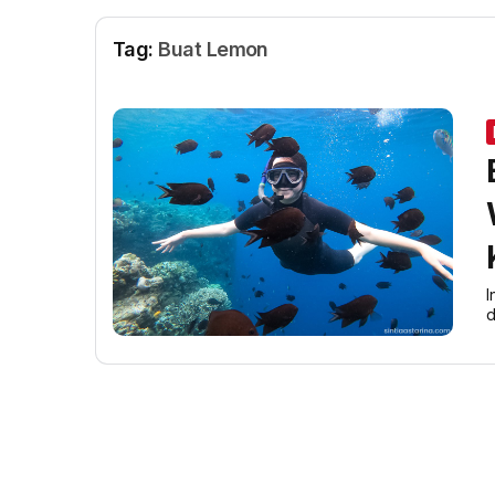
Tag:
Buat Lemon
I
d