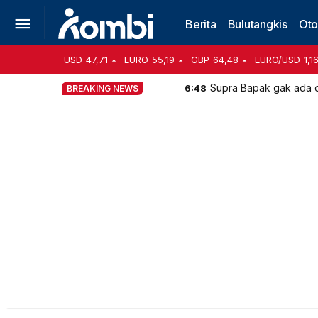
Berita
Bulutangkis
Oto
USD
47,71
EURO
55,19
GBP
64,48
EURO/USD
1,1
Supra Bapak gak ada ob
6:48
BREAKING NEWS