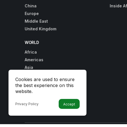
China
Inside A
Europe
Middle East
United Kingdom
WORLD
Africa
Americas
Asia
Australia
Cookies are used to ensure
China
the best experience on this
Europe
website.
Middle East
Privacy Policy
Accept
United Kingdom