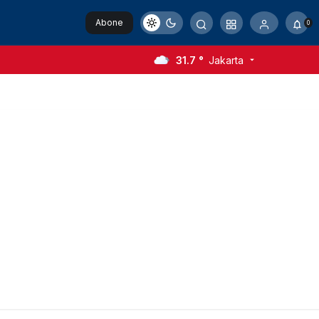
Abone
0
Ol
31.7 °
Jakarta