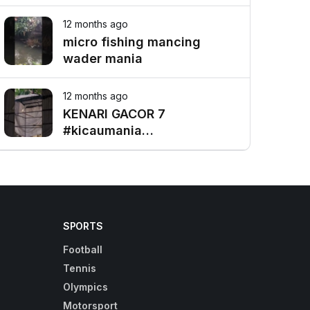
BINTARO TEAM MASUK
PODIUM # 2 EVEN 3M FEAT
12 months ago
MASTERPIECE
micro fishing mancing
wader mania
12 months ago
KENARI GACOR 7
#kicaumania
#galerikenariindonesia
#viral #kenari #kenari3in1
#viralvideo #birds
SPORTS
Football
Tennis
Olympics
Motorsport