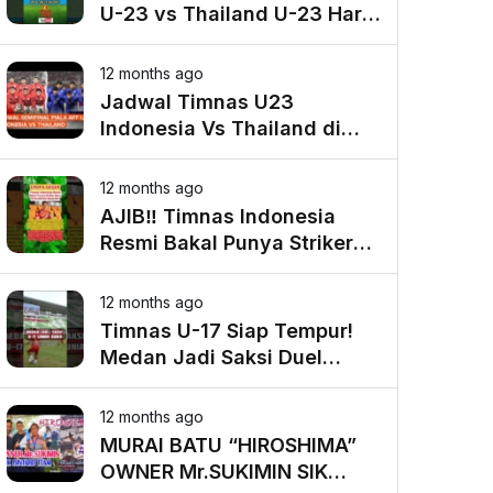
U-23 vs Thailand U-23 Hari
Ini – Hasil Semifinal Piala
AFF U-23 2025
12 months ago
Jadwal Timnas U23
Indonesia Vs Thailand di
Semifinal Piala AFF U23
2025
12 months ago
AJIB‼️ Timnas Indonesia
Resmi Bakal Punya Striker
Baru Di Eredivisie Belanda?
12 months ago
Timnas U-17 Siap Tempur!
Medan Jadi Saksi Duel
Lawan Wakil Piala Dunia!
12 months ago
MURAI BATU “HIROSHIMA”
OWNER Mr.SUKIMIN SIK