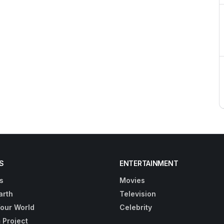
S
ENTERTAINMENT
s
Movies
arth
Television
Your World
Celebrity
 Project