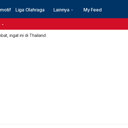
motif
Liga Olahraga
Lainnya
My Feed
6
at, ingat ini di Thailand