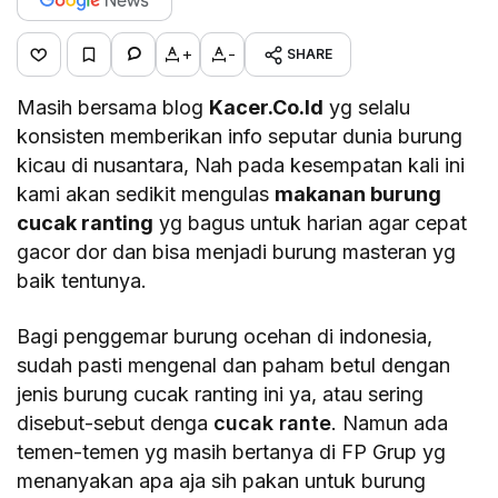
+
-
SHARE
Masih bersama blog
Kacer.Co.Id
yg selalu
konsisten memberikan info seputar dunia burung
kicau di nusantara, Nah pada kesempatan kali ini
kami akan sedikit mengulas
makanan burung
cucak ranting
yg bagus untuk harian agar cepat
gacor dor dan bisa menjadi burung masteran yg
baik tentunya.
Bagi penggemar burung ocehan di indonesia,
sudah pasti mengenal dan paham betul dengan
jenis burung cucak ranting ini ya, atau sering
disebut-sebut denga
cucak rante
. Namun ada
temen-temen yg masih bertanya di FP Grup yg
menanyakan apa aja sih pakan untuk burung