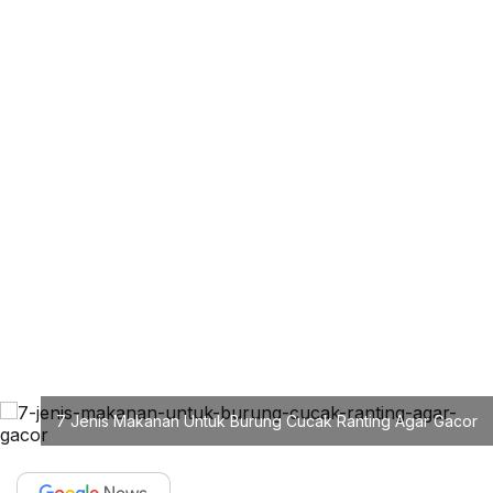
7 Jenis Makanan Untuk Burung Cucak Ranting Agar Gacor