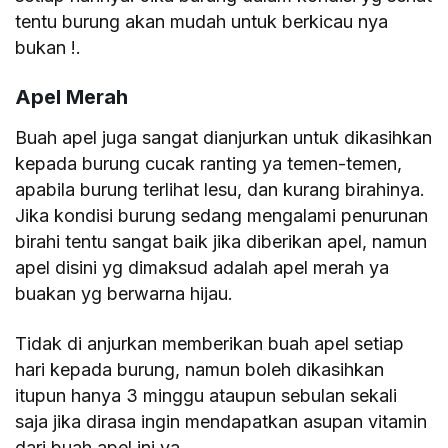
tentu burung akan mudah untuk berkicau nya
bukan !.
Apel Merah
Buah apel juga sangat dianjurkan untuk dikasihkan
kepada burung cucak ranting ya temen-temen,
apabila burung terlihat lesu, dan kurang birahinya.
Jika kondisi burung sedang mengalami penurunan
birahi tentu sangat baik jika diberikan apel, namun
apel disini yg dimaksud adalah apel merah ya
buakan yg berwarna hijau.
Tidak di anjurkan memberikan buah apel setiap
hari kepada burung, namun boleh dikasihkan
itupun hanya 3 minggu ataupun sebulan sekali
saja jika dirasa ingin mendapatkan asupan vitamin
dari buah apel ini ya.