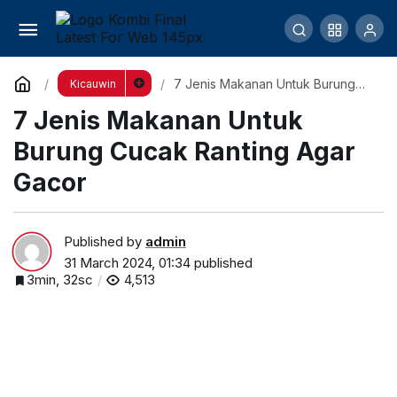
7 Jenis Makanan Untuk Burung Cucak
Ranting Agar Gacor
Comment
7 Jenis Makanan Untuk Burung
Kicauwin
Cucak Ranting Agar Gacor
7 Jenis Makanan Untuk
Burung Cucak Ranting Agar
Gacor
Published by
admin
31 March 2024, 01:34
published
3min, 32sc
4,513