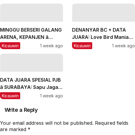
MINGGU BERSERI GALANG
DENANYAR BC + DATA
ARENA, KEPANJEN â
JUARA: Love Bird Mania
MALANG, #2: CH Lexus
Incar Piala Mandor
Kicauwin
1 week ago
Kicauwin
1 week ago
dan Labubu Double
Winner, Messi Naik
Peringkat
DATA JUARA SPESIAL PJB
â SURABAYA: Sapu Jagad
Nyaris Meraih Hatrik
Kicauwin
1 week ago
Write a Reply
Your email address will not be published.
Required fields
are marked
*