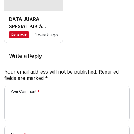
Double Winner,
Messi Naik
Peringkat
DATA JUARA
SPESIAL PJB â
SURABAYA: Sapu
Kicauwin
1 week ago
Jagad Nyaris Meraih
Hatrik
Write a Reply
Your email address will not be published.
Required
fields are marked
*
Your Comment
*