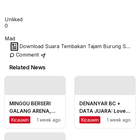
Unliked
0
Mad
Download Suara Tembakan Tajam Burung Siri
Siri Gacor Mp3
Comment
Related News
MINGGU BERSERI
DENANYAR BC +
GALANG ARENA,
DATA JUARA: Love
KEPANJEN â
Bird Mania Incar
Kicauwin
1 week ago
Kicauwin
1 week ago
MALANG, #2: CH
Piala Mandor
Lexus dan Labubu