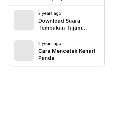
Favorit untuk Mangkal
Driver Online
2 years ago
Download Suara
Tembakan Tajam
Burung Siri Siri Gacor
Mp3
2 years ago
Cara Mencetak Kenari
Panda