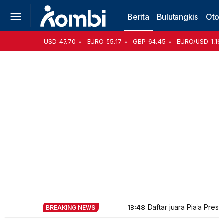
Berita
Bulutangkis
Oto
USD
47,70
EURO
55,17
GBP
64,45
EURO/USD
1,1
Daftar juara Piala Pr
18:48
BREAKING NEWS