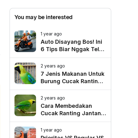
You may be interested
1 year ago
Auto Disayang Bos! Ini
6 Tips Biar Nggak Telat
Datang ke Kantor
2 years ago
8
7 Jenis Makanan Untuk
Burung Cucak Ranting
Agar Gacor
2 years ago
Cara Membedakan
Cucak Ranting Jantan
Dan Betina
1 year ago
Prioritas VS Regular VS