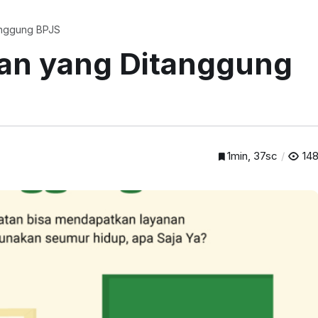
anggung BPJS
an yang Ditanggung
1min, 37sc
14