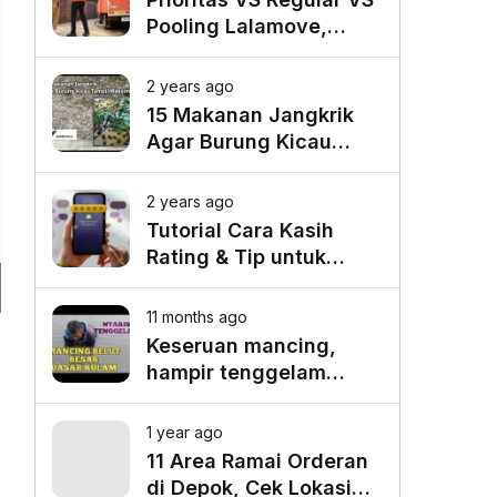
Pooling Lalamove,
Mana yang Paling
Cocok untuk Kebutuhan
2 years ago
Anda?
15 Makanan Jangkrik
Agar Burung Kicau
Tampil Maksimal
2 years ago
Tutorial Cara Kasih
Rating & Tip untuk
Driver Lalamove Ride
11 months ago
Keseruan mancing,
hampir tenggelam
gara-gara belut besar
1 year ago
11 Area Ramai Orderan
di Depok, Cek Lokasi