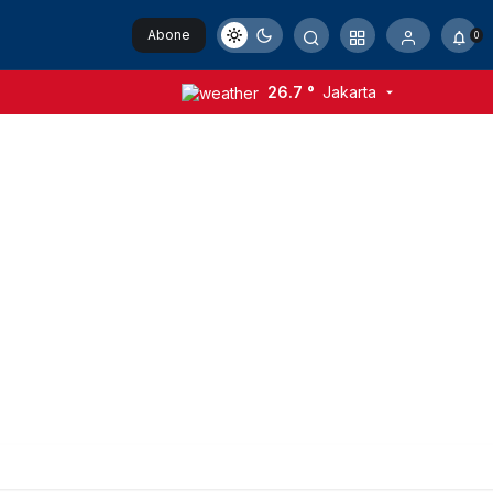
Abone
0
Ol
26.7 °
Jakarta