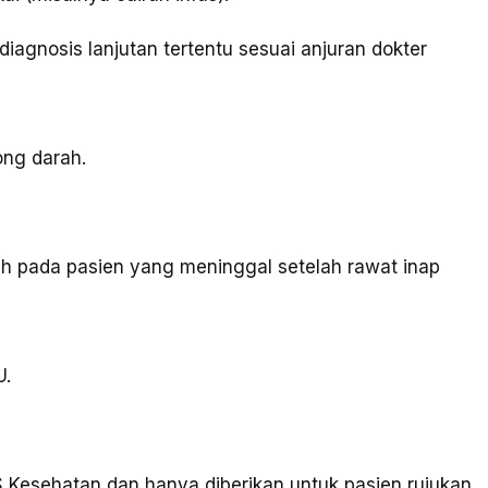
gnosis lanjutan tertentu sesuai anjuran dokter
ong darah.
 pada pasien yang meninggal setelah rawat inap
U.
 Kesehatan dan hanya diberikan untuk pasien rujukan