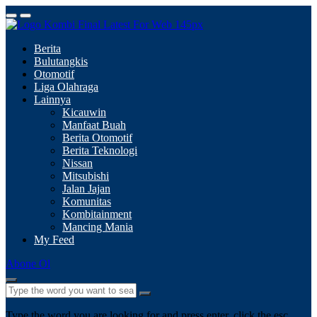
Berita
Bulutangkis
Otomotif
Liga Olahraga
Lainnya
Kicauwin
Manfaat Buah
Berita Otomotif
Berita Teknologi
Nissan
Mitsubishi
Jalan Jajan
Komunitas
Kombitainment
Mancing Mania
My Feed
Abone Ol
Type the word you are looking for and press enter, click the esc