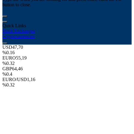
button to close.
Quick Links
Stock Exchanges
Cryptocurrencies
USD
47,70
%0.16
EURO
55,19
%0.32
GBP
64,46
%0.4
EURO/USD
1,16
%0.32