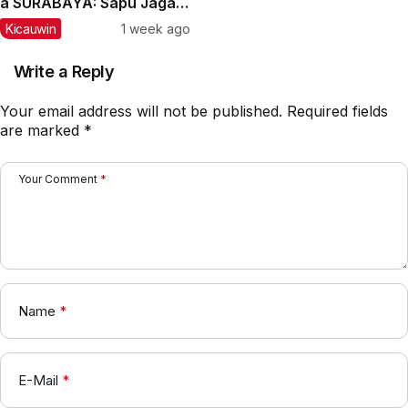
â SURABAYA: Sapu Jagad
Nyaris Meraih Hatrik
Kicauwin
1 week ago
Write a Reply
Your email address will not be published.
Required fields
are marked
*
Your Comment
*
Name
*
E-Mail
*