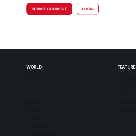
SUBMIT COMMENT
LOGIN
WORLD
FEATURE
Africa
As Equal
Americas
Call to E
Asia
Impact 
Australia
Freedom
China
Inside A
Europe
Middle East
United Kingdom