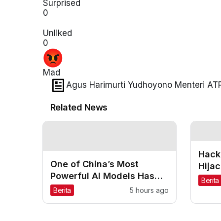
Surprised
0
Unliked
0
Mad
Agus Harimurti Yudhoyono Menteri AT
Related News
Hack
One of China’s Most
Hija
Powerful AI Models Has
for K
Berita
Also Escaped Containment
Berita
5 hours ago