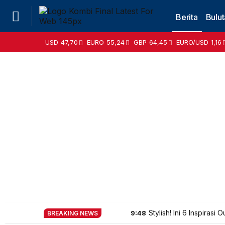
Berita
Bulut
USD
47,70
EURO
55,24
GBP
64,45
EURO/USD
1,16
Stylish! Ini 6 Inspirasi
9:48
BREAKING NEWS