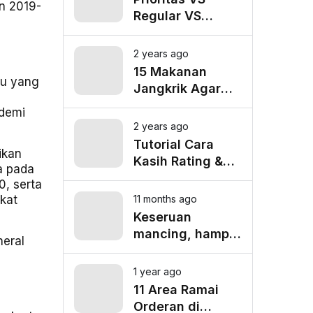
n 2019-
Regular VS
Pooling
Lalamove, Mana
2 years ago
yang Paling
15 Makanan
au yang
Cocok untuk
Jangkrik Agar
Kebutuhan
Burung Kicau
ademi
Anda?
Tampil Maksimal
2 years ago
Tutorial Cara
ikan
Kasih Rating &
a pada
Tip untuk Driver
0, serta
Lalamove Ride
kat
11 months ago
Keseruan
mancing, hampir
eral
tenggelam gara-
gara belut besar
1 year ago
11 Area Ramai
Orderan di