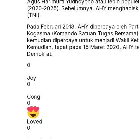
Agus Harimurti Yudhoyono atau lebih popul
(2020-2025). Sebelumnya, AHY menghabiskan
(TNI).
Pada Februari 2018, AHY dipercaya oleh Pa
Kogasma (Komando Satuan Tugas Bersama) u
kemudian dipercaya untuk menjadi Wakil Ke
Kemudian, tepat pada 15 Maret 2020, AHY te
Demokrat
.
0
Joy
0
Cong.
0
Loved
0