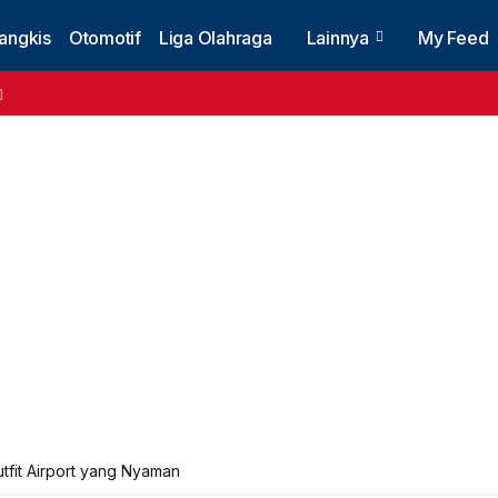
angkis
Otomotif
Liga Olahraga
Lainnya
My Feed
 Outfit Airport yang Nyaman