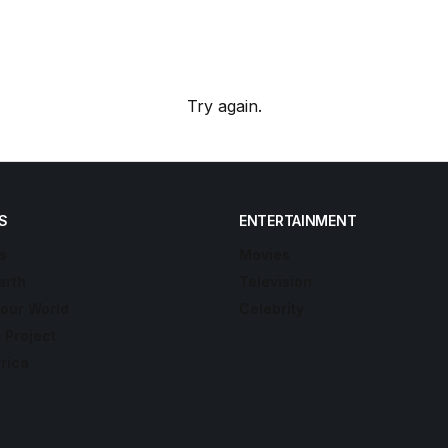
Try again.
S
ENTERTAINMENT
s
Movies
arth
Television
Your World
Celebrity
 Project
frica