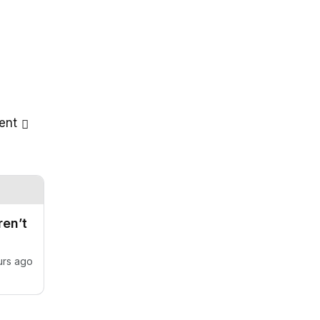
ent
en’t
urs ago