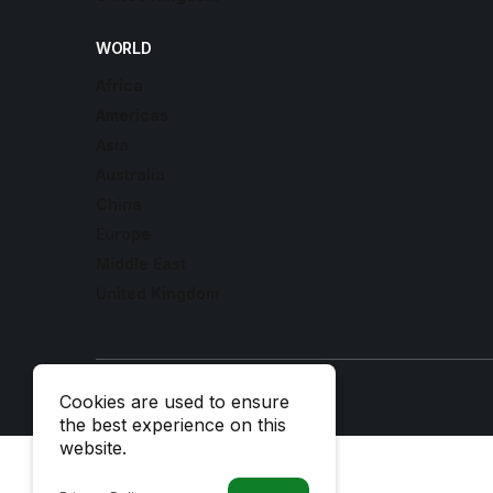
WORLD
Africa
Americas
Asia
Australia
China
Europe
Middle East
United Kingdom
© 2026 All Rights Reserved.
Cookies are used to ensure
the best experience on this
website.