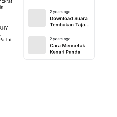
mokrat
Depok, Cek
ia
Lokasi Favorit
2 years ago
untuk Mangkal
Download Suara
n
Driver Online
Tembakan Tajam
 AHY
Burung Siri Siri
.
Gacor Mp3
2 years ago
Partai
Cara Mencetak
Kenari Panda