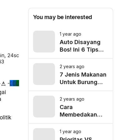
You may be interested
1 year ago
Auto Disayang
Bos! Ini 6 Tips
in, 24sc
Biar Nggak Telat
63
Datang ke Kantor
2 years ago
7 Jenis Makanan
Untuk Burung
+
-
Cucak Ranting
gai
Agar Gacor
a
2 years ago
Cara
Membedakan
litik
Cucak Ranting
Jantan Dan
1 year ago
Betina
Prioritas VS