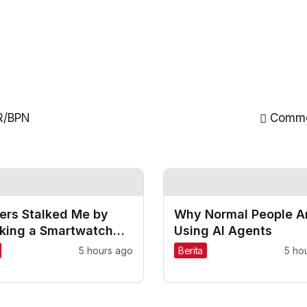
R/BPN
Comm
ers Stalked Me by
Why Normal People Ar
cking a Smartwatch
Using AI Agents
ids
5 hours ago
Berita
5 ho