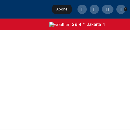
Abone
0
Ol
29.4 °
Jakarta