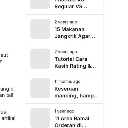
Regular VS
Pooling
Lalamove, Mana
2 years ago
yang Paling
15 Makanan
Cocok untuk
Jangkrik Agar
Kebutuhan
Burung Kicau
Anda?
Tampil Maksimal
2 years ago
laut
Tutorial Cara
an
Kasih Rating &
Tip untuk Driver
Lalamove Ride
11 months ago
Keseruan
yang di
n tali
mancing, hampir
tenggelam gara-
gara belut besar
1 year ago
rus
artikel
11 Area Ramai
Orderan di