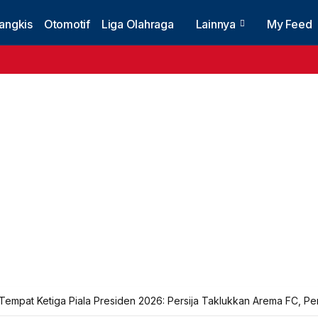
angkis
Otomotif
Liga Olahraga
Lainnya
My Feed
Tempat Ketiga Piala Presiden 2026: Persija Taklukkan Arema FC, P