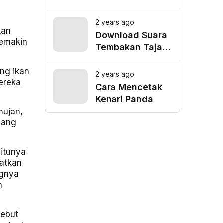
Depok, Cek
Lokasi Favorit
2 years ago
kan
untuk Mangkal
Download Suara
semakin
Driver Online
Tembakan Tajam
Burung Siri Siri
Gacor Mp3
ing ikan
2 years ago
mereka
Cara Mencetak
Kenari Panda
hujan,
yang
jitunya
atkan
ngnya
n
sebut