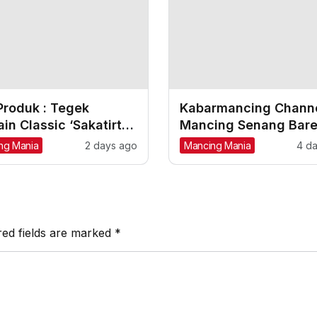
Produk : Tegek
Kabarmancing Channe
in Classic ‘Sakatirta’
Mancing Senang Bar
1,80 m s/d 4,50 m
Kim Joran, Joran Ber
ng Mania
2 days ago
Mancing Mania
4 d
Doorprize Melimpah
red fields are marked
*