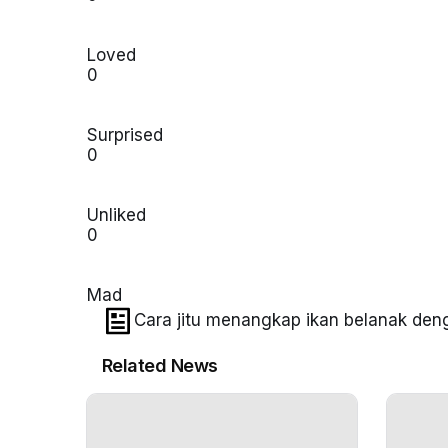
Loved
0
Surprised
0
Unliked
0
Mad
Cara jitu menangkap ikan belanak den
Related News