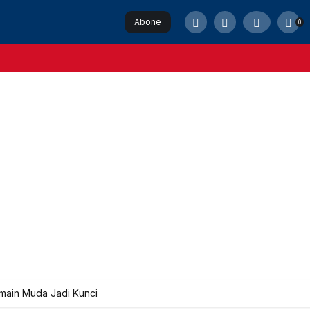
Abone
0
Ol
emain Muda Jadi Kunci