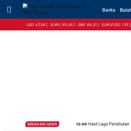
Berita
Bulut
USD
47,59
EURO
55,06
GBP
64,31
EURO/USD
1,15
Hasil Laga Perebutan 
13:49
BREAKING NEWS