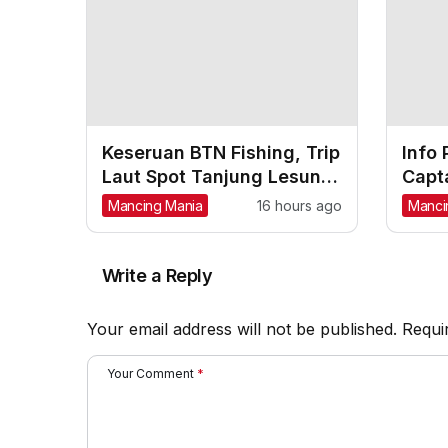
Keseruan BTN Fishing, Trip
Info 
Laut Spot Tanjung Lesung,
Capta
Strike Marlin, Tuna, GT,
Size 
Mancing Mania
16 hours ago
Manci
Kerapu, Kakap Merah
Write a Reply
Your email address will not be published.
Requi
Your Comment
*