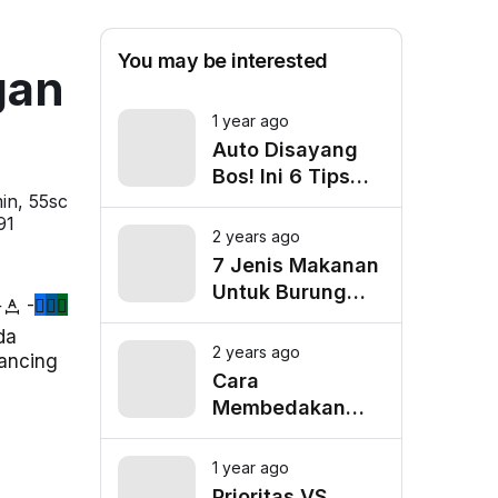
You may be interested
gan
1 year ago
Auto Disayang
Bos! Ini 6 Tips
in, 55sc
Biar Nggak Telat
91
Datang ke Kantor
2 years ago
7 Jenis Makanan
Untuk Burung
+
-
Cucak Ranting
da
Agar Gacor
2 years ago
pancing
Cara
Membedakan
Cucak Ranting
Jantan Dan
1 year ago
Betina
Prioritas VS