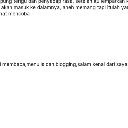
pung terigu dan penyedap rasa, setelah itu lemparkan k
nak akan masuk ke dalamnya, aneh memang tapi itulah y
lamat mencoba
i membaca,menulis dan blogging,salam kenal dari saya