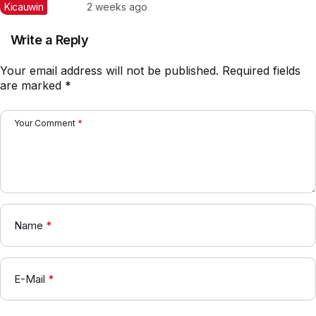
Nyaris Meraih Hatrik
Kicauwin
2 weeks ago
Write a Reply
Your email address will not be published.
Required fields
are marked
*
Your Comment
*
Name
*
E-Mail
*