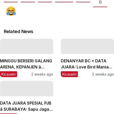
0
Related News
MINGGU BERSERI GALANG
DENANYAR BC + DATA
ARENA, KEPANJEN â
JUARA: Love Bird Mania
MALANG, #2: CH Lexus
Incar Piala Mandor
Kicauwin
2 weeks ago
Kicauwin
2 weeks ago
dan Labubu Double
Winner, Messi Naik
Peringkat
DATA JUARA SPESIAL PJB
â SURABAYA: Sapu Jagad