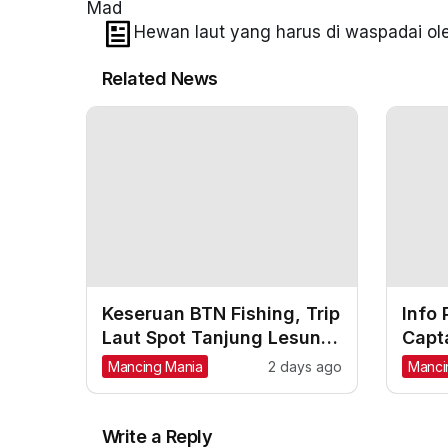
Mad
Hewan laut yang harus di waspadai o
Related News
Keseruan BTN Fishing, Trip
Info 
Laut Spot Tanjung Lesung,
Capta
Strike Marlin, Tuna, GT,
Size 
Mancing Mania
2 days ago
Manci
Kerapu, Kakap Merah
Write a Reply