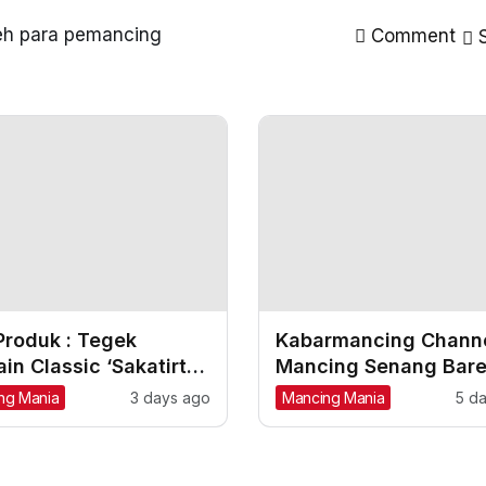
leh para pemancing
Comment
S
Produk : Tegek
Kabarmancing Channe
in Classic ‘Sakatirta’
Mancing Senang Bar
1,80 m s/d 4,50 m
Kim Joran, Joran Ber
ng Mania
3 days ago
Mancing Mania
5 d
Doorprize Melimpah