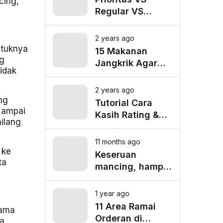
cing,
Regular VS
Pooling
Lalamove, Mana
2 years ago
yang Paling
ntuknya
15 Makanan
Cocok untuk
ng
Jangkrik Agar
tidak
Kebutuhan
Burung Kicau
Anda?
Tampil Maksimal
2 years ago
ng
Tutorial Cara
r ampai
Kasih Rating &
hilang
Tip untuk Driver
Lalamove Ride
11 months ago
 ke
Keseruan
ta
mancing, hampir
tenggelam gara-
gara belut besar
1 year ago
11 Area Ramai
sama
Orderan di
a,