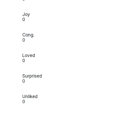
Joy
0
Cong.
0
Loved
0
Surprised
0
Unliked
0