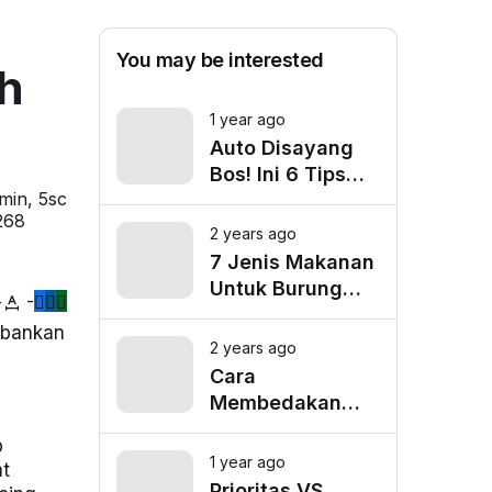
You may be interested
eh
1 year ago
Auto Disayang
Bos! Ini 6 Tips
min, 5sc
Biar Nggak Telat
268
Datang ke Kantor
2 years ago
7 Jenis Makanan
Untuk Burung
+
-
Cucak Ranting
rbankan
Agar Gacor
2 years ago
Cara
Membedakan
Cucak Ranting
p
Jantan Dan
1 year ago
at
Betina
Prioritas VS