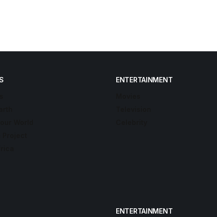
S
ENTERTAINMENT
s
Movies
arth
Television
Your World
Celebrity
 Project
frica
ENTERTAINMENT