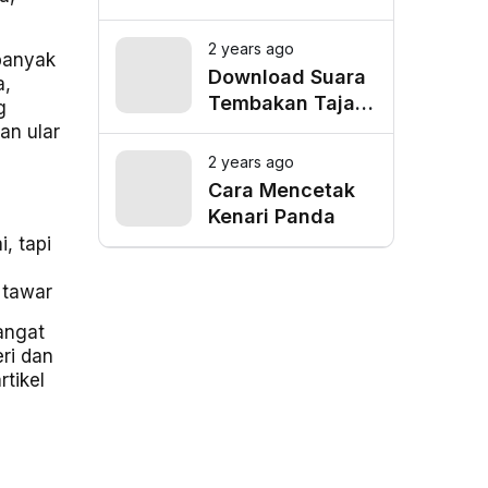
Depok, Cek
Lokasi Favorit
2 years ago
 banyak
untuk Mangkal
Download Suara
a,
Driver Online
Tembakan Tajam
g
Burung Siri Siri
an ular
Gacor Mp3
2 years ago
Cara Mencetak
Kenari Panda
, tapi
 tawar
angat
ri dan
rtikel