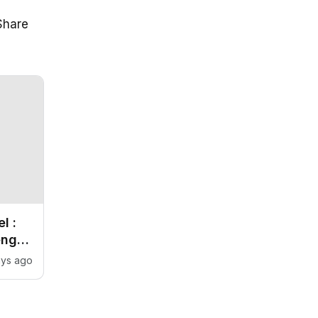
hare
l :
eng
aksi
ays ago