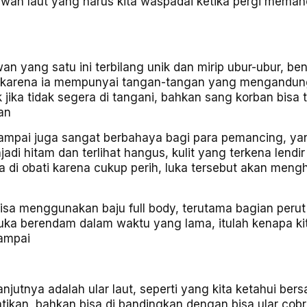
ewan laut yang harus kita waspadai ketika pergi meman
n yang satu ini terbilang unik dan mirip ubur-ubur, be
kan karena ia mempunyai tangan-tangan yang mengandu
jika tidak segera di tangani, bahkan sang korban bisa 
an
 ampai juga sangat berbahaya bagi para pemancing, ya
adi hitam dan terlihat hangus, kulit yang terkena lendi
 di obati karena cukup perih, luka tersebut akan meng
isa menggunakan baju full body, terutama bagian perut
ka berendam dalam waktu yang lama, itulah kenapa ki
 ampai
utnya adalah ular laut, seperti yang kita ketahui ber
ikan, bahkan bisa di bandingkan dengan bisa ular cobr