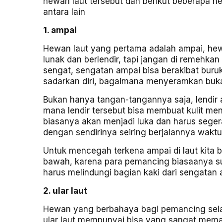
hewan laut tersebut dan berikut beberapa h
antara lain
1. ampai
Hewan laut yang pertama adalah ampai, hewa
lunak dan berlendir, tapi jangan di remeh
sengat, sengatan ampai bisa berakibat buruk 
sadarkan diri, bagaimana menyeramkan buk
Bukan hanya tangan-tangannya saja, lendir
mana lendir tersebut bisa membuat kulit menj
biasanya akan menjadi luka dan harus segera
dengan sendirinya seiring berjalannya waktu
Untuk mencegah terkena ampai di laut kita b
bawah, karena para pemancing biasaanya su
harus melindungi bagian kaki dari sengatan
2. ular laut
Hewan yang berbahaya bagi pemancing selanj
ular laut mempunyai bisa yang sangat memat