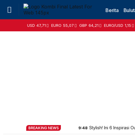
Berita
Bulut
USD
47,71
EURO
55,07
GBP
64,21
EURO/USD
1,15
Stylish! Ini 6 Inspirasi
9:48
BREAKING NEWS