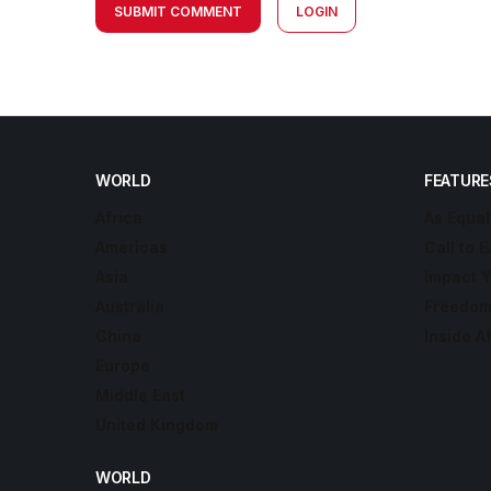
SUBMIT COMMENT
LOGIN
WORLD
FEATURE
Africa
As Equal
Americas
Call to E
Asia
Impact 
Australia
Freedom
China
Inside A
Europe
Middle East
United Kingdom
WORLD