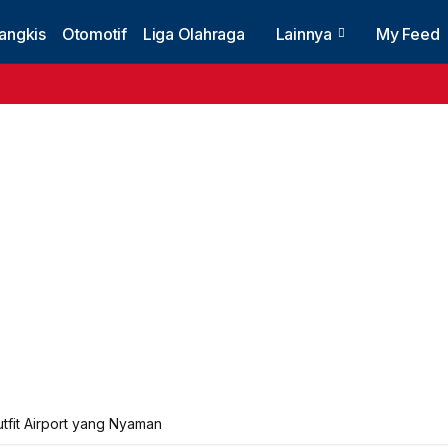
angkis
Otomotif
Liga Olahraga
Lainnya
My Feed
 Outfit Airport yang Nyaman