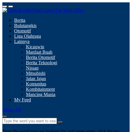
Berita
Bulutangkis
Otomotif
Liga Olahraga
Lainnya
Kicauwin
Manfaat Buah
Berita Otomotif
Berita Teknologi
Nissan
Mitsubishi
Jalan Jajan
Komunitas
Kombitainment
Mancing Mania
My Feed
Abone Ol
Type the word you are looking for and press enter, click the esc