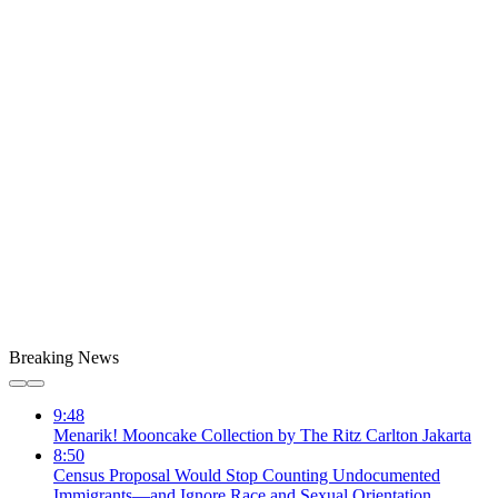
Breaking News
9:48
Menarik! Mooncake Collection by The Ritz Carlton Jakarta
8:50
Census Proposal Would Stop Counting Undocumented
Immigrants—and Ignore Race and Sexual Orientation