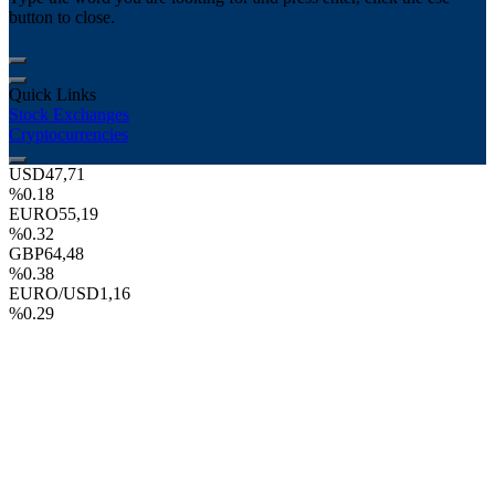
button to close.
Quick Links
Stock Exchanges
Cryptocurrencies
USD
47,71
%0.18
EURO
55,19
%0.32
GBP
64,48
%0.38
EURO/USD
1,16
%0.29