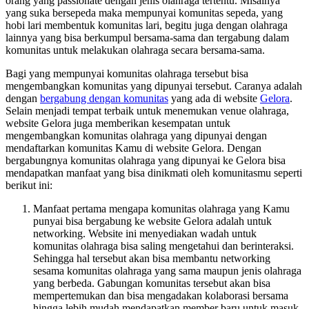
orang yang passionate dengan jenis olahraga tertentu. Misalnya
yang suka bersepeda maka mempunyai komunitas sepeda, yang
hobi lari membentuk komunitas lari, begitu juga dengan olahraga
lainnya yang bisa berkumpul bersama-sama dan tergabung dalam
komunitas untuk melakukan olahraga secara bersama-sama.
Bagi yang mempunyai komunitas olahraga tersebut bisa
mengembangkan komunitas yang dipunyai tersebut. Caranya adalah
dengan
bergabung dengan komunitas
yang ada di website
Gelora
.
Selain menjadi tempat terbaik untuk menemukan venue olahraga,
website Gelora juga memberikan kesempatan untuk
mengembangkan komunitas olahraga yang dipunyai dengan
mendaftarkan komunitas Kamu di website Gelora. Dengan
bergabungnya komunitas olahraga yang dipunyai ke Gelora bisa
mendapatkan manfaat yang bisa dinikmati oleh komunitasmu seperti
berikut ini:
Manfaat pertama mengapa komunitas olahraga yang Kamu
punyai bisa bergabung ke website Gelora adalah untuk
networking. Website ini menyediakan wadah untuk
komunitas olahraga bisa saling mengetahui dan berinteraksi.
Sehingga hal tersebut akan bisa membantu networking
sesama komunitas olahraga yang sama maupun jenis olahraga
yang berbeda. Gabungan komunitas tersebut akan bisa
mempertemukan dan bisa mengadakan kolaborasi bersama
hingga lebih mudah mendapatkan member baru untuk masuk