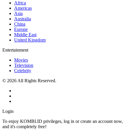
Africa
Americas
Asia
Australia
China
Europe
Middle East
United Kingdom
Entertainment
Movies
Television
Celebrity
© 2026 All Rights Reserved.
Login
To enjoy KOMBI.ID privileges, log in or create an account now,
and it's completely free!