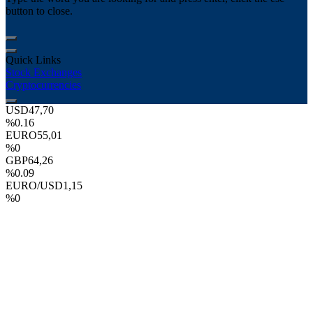
button to close.
Quick Links
Stock Exchanges
Cryptocurrencies
USD
47,70
%0.16
EURO
55,01
%0
GBP
64,26
%0.09
EURO/USD
1,15
%0