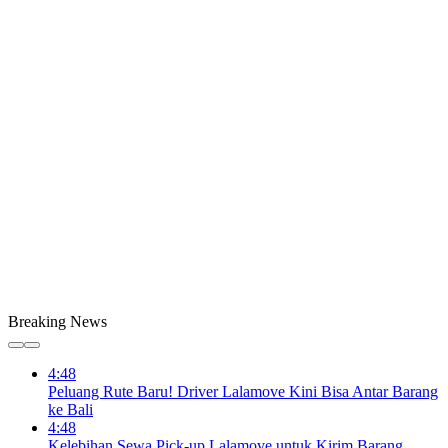
Breaking News
4:48
Peluang Rute Baru! Driver Lalamove Kini Bisa Antar Barang
ke Bali
4:48
Kelebihan Sewa Pick-up Lalamove untuk Kirim Barang