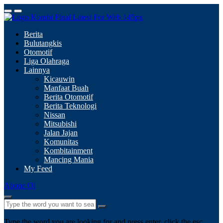
Berita
Bulutangkis
Otomotif
Liga Olahraga
Lainnya
Kicauwin
Manfaat Buah
Berita Otomotif
Berita Teknologi
Nissan
Mitsubishi
Jalan Jajan
Komunitas
Kombitainment
Mancing Mania
My Feed
Abone Ol
Type the word you are looking for and press enter, click the esc