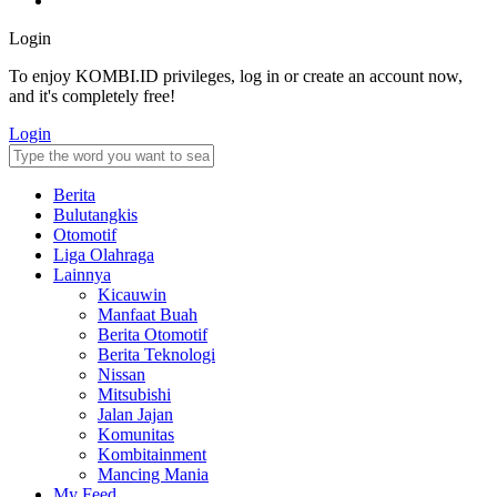
Login
To enjoy KOMBI.ID privileges, log in or create an account now,
and it's completely free!
Login
Berita
Bulutangkis
Otomotif
Liga Olahraga
Lainnya
Kicauwin
Manfaat Buah
Berita Otomotif
Berita Teknologi
Nissan
Mitsubishi
Jalan Jajan
Komunitas
Kombitainment
Mancing Mania
My Feed