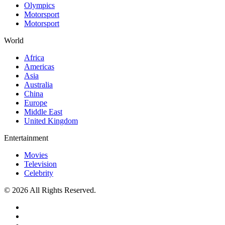
Olympics
Motorsport
Motorsport
World
Africa
Americas
Asia
Australia
China
Europe
Middle East
United Kingdom
Entertainment
Movies
Television
Celebrity
© 2026 All Rights Reserved.