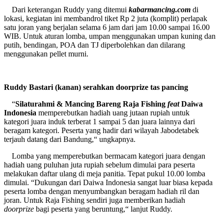
Dari keterangan Ruddy yang ditemui
kabarmancing.com
di
lokasi, kegiatan ini membandrol tiket Rp 2 juta (komplit) perlapak
satu joran yang berjalan selama 6 jam dari jam 10.00 sampai 16.00
WIB. Untuk aturan lomba, umpan menggunakan umpan kuning dan
putih, bendingan, POA dan TJ diperbolehkan dan dilarang
menggunakan pellet murni.
Ruddy Bastari (kanan) serahkan doorprize tas pancing
“
Silaturahmi & Mancing Bareng Raja Fishing
feat
Daiwa
Indonesia
memperebutkan hadiah uang jutaan rupiah untuk
kategori juara induk terberat 1 sampai 5 dan juara lainnya dari
beragam kategori. Peserta yang hadir dari wilayah Jabodetabek
terjauh datang dari Bandung,“ ungkapnya.
Lomba yang memperebutkan bermacam kategori juara dengan
hadiah uang puluhan juta rupiah sebelum dimulai para peserta
melakukan daftar ulang di meja panitia. Tepat pukul 10.00 lomba
dimulai. “Dukungan dari Daiwa Indonesia sangat luar biasa kepada
peserta lomba dengan menyumbangkan beragam hadiah ril dan
joran. Untuk Raja Fishing sendiri juga memberikan hadiah
doorprize
bagi peserta yang beruntung,“ lanjut Ruddy.