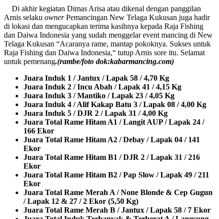
Di akhir kegiatan Dimas Arisa atau dikenal dengan panggilan
Arnis selaku
owner
Pemancingan New Telaga Kukusan juga hadir
di lokasi dan mengucapkan terima kasihnya kepada Raja Fishing
dan Daiwa Indonesia yang sudah menggelar event mancing di New
Telaga Kukusan “Acaranya rame, mantap pokoknya. Sukses untuk
Raja Fishing dan Daiwa Indonesia,“ tutup Arnis sore itu.
Selamat
untuk pemenang
.(rambe/foto dok:kabarmancing.com)
Juara Induk 1 / Jantux / Lapak 58 / 4,70 Kg
Juara Induk 2 / Incu Abah / Lapak 41 / 4,15 Kg
Juara Induk 3 / Mantiko / Lapak 23 / 4,05 Kg
Juara Induk 4 / Alif Kakap Batu 3 / Lapak 08 / 4,00 Kg
Juara Induk 5 / DJR 2 / Lapak 31 / 4,00 Kg
Juara Total Rame Hitam A1 / Langit AUP / Lapak 24 /
166 Ekor
Juara Total Rame Hitam A2 / Debay / Lapak 04 / 141
Ekor
Juara Total Rame Hitam B1 / DJR 2 / Lapak 31 / 216
Ekor
Juara Total Rame Hitam B2 / Pap Slow / Lapak 49 / 211
Ekor
Juara Total Rame Merah A / None Blonde & Cep Gugun
/ Lapak 12 & 27 / 2 Ekor (5,50 Kg)
Juara Total Rame Merah B / Jantux / Lapak 58 / 7 Ekor
Juara Total Induk Terbanyak & Terberat A / Langsung