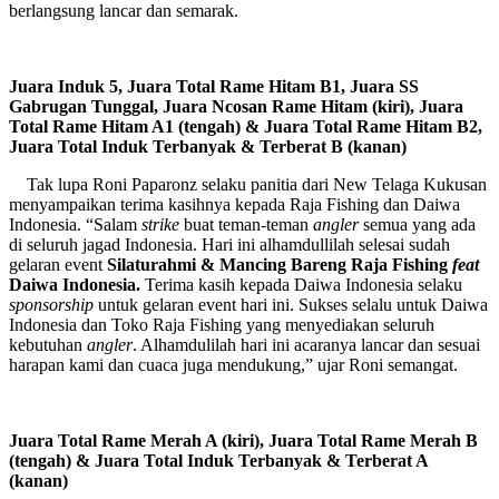
berlangsung lancar dan semarak.
Juara Induk 5,
Juara Total Rame Hitam B1, Juara SS
Gabrugan Tunggal, Juara Ncosan Rame Hitam (kiri), Juara
Total Rame Hitam A1 (tengah) & Juara Total Rame Hitam B2,
Juara Total Induk Terbanyak & Terberat B (kanan)
Tak lupa Roni Paparonz selaku panitia dari New Telaga Kukusan
menyampaikan terima kasihnya kepada Raja Fishing dan Daiwa
Indonesia. “Salam
strike
buat teman-teman
angler
semua yang ada
di seluruh jagad Indonesia. Hari ini alhamdullilah selesai sudah
gelaran event
Silaturahmi & Mancing Bareng Raja Fishing
feat
Daiwa Indonesia.
Terima kasih kepada Daiwa Indonesia selaku
sponsorship
untuk gelaran event hari ini. Sukses selalu untuk Daiwa
Indonesia dan Toko Raja Fishing yang menyediakan seluruh
kebutuhan
angler
. Alhamdulilah hari ini acaranya lancar dan sesuai
harapan kami dan cuaca juga mendukung,” ujar Roni semangat.
Juara Total Rame Merah A (kiri), Juara Total Rame Merah B
(tengah) & Juara Total Induk Terbanyak & Terberat A
(kanan)