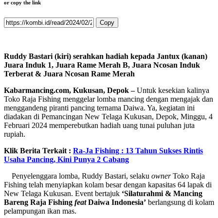
or copy the link
Copy
Ruddy Bastari (kiri) serahkan hadiah kepada Jantux (kanan)
Juara Induk 1, Juara Rame Merah B, Juara Ncosan Induk
Terberat & Juara Ncosan Rame Merah
Kabarmancing.com, Kukusan, Depok –
Untuk kesekian kalinya
Toko Raja Fishing menggelar lomba mancing dengan mengajak dan
menggandeng piranti pancing ternama Daiwa. Ya, kegiatan ini
diadakan di Pemancingan New Telaga Kukusan, Depok, Minggu, 4
Februari 2024 memperebutkan hadiah uang tunai puluhan juta
rupiah.
Klik Berita Terkait :
Ra-Ja Fishing : 13 Tahun Sukses Rintis
Usaha Pancing, Kini Punya 2 Cabang
Penyelenggara lomba, Ruddy Bastari, selaku
owner
Toko Raja
Fishing telah menyiapkan kolam besar dengan kapasitas 64 lapak di
New Telaga Kukusan. Event bertajuk
‘Silaturahmi & Mancing
Bareng Raja Fishing
feat
Daiwa Indonesia’
berlangsung di kolam
pelampungan ikan mas.