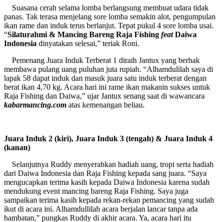
Suasana cerah selama lomba berlangsung membuat udara tidak
panas. Tak terasa menjelang sore lomba semakin alot, pengumpulan
ikan rame dan induk terus berlanjut. Tepat pukul 4 sore lomba usai.
“
Silaturahmi & Mancing Bareng Raja Fishing
feat
Daiwa
Indonesia
dinyatakan selesai,” teriak Roni.
Pemenang Juara Induk Terberat 1 diraih Jantux yang berhak
membawa pulang uang puluhan juta rupiah. “Alhamdulilah saya di
lapak 58 dapat induk dan masuk juara satu induk terberat dengan
berat ikan 4,70 kg. Acara hari ini rame ikan makanin sukses untuk
Raja Fishing dan Daiwa,” ujar Jantux senang saat di wawancara
kabarmancing.com
atas kemenangan beliau.
Juara Induk 2 (kiri), Juara Induk 3 (tengah) & Juara Induk 4
(kanan)
Selanjutnya Ruddy menyerahkan hadiah uang, tropi serta hadiah
dari Daiwa Indonesia dan Raja Fishing kepada sang juara. “Saya
mengucapkan terima kasih kepada Daiwa Indonesia karena sudah
mendukung event mancing bareng Raja Fishing. Saya juga
sampaikan terima kasih kepada rekan-rekan pemancing yang sudah
ikut di acara ini. Alhamdullilah acara berjalan lancar tanpa ada
hambatan,” pungkas Ruddy di akhir acara. Ya, acara hari itu