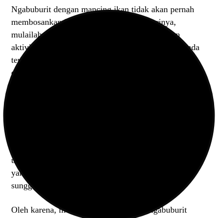
Ngabuburit dengan mancing ikan tidak akan pernah
membosankan jika kita nikmati setiap harinya,
mulailah untuk memanjakan diri sendiri dengan
aktivitas yang satu ini, jauhi hp dan smartphone anda
terlebih dahulu, cobalah untuk menikmati hidup
dengan joran pancing, pasti hidup akan lebih terasa
menyenangkan
Kalau sebagian anak muda ngabuburit dengan bermain
game tapi kita harusnya berbeda, main game untuk
ngabuburit memang asik tapi sayang tidak bisa
menikmati indahnya ciptaan tuhan, alam yang indah
untuk di lihat di gantikan dengan layar smartphone
yang tidak akan berhenti sebelum baterainya habis,
sungguh mengkhwatirkan bukan
Oleh karena, mulai dari sekarang, yuk ngabuburit