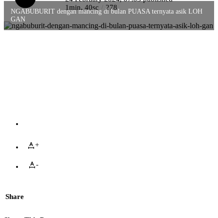
1min, 40sc
278
NGABUBURIT dengan mancing di bulan PUASA ternyata asik LOH
GAN
+
-
Share