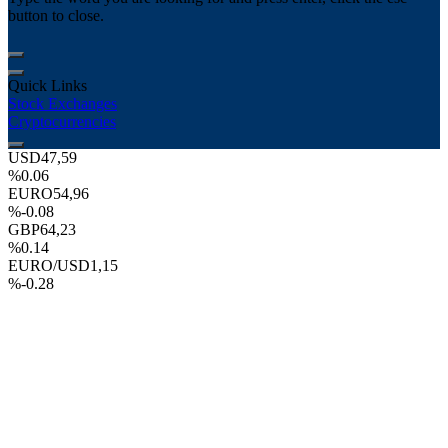
button to close.
Quick Links
Stock Exchanges
Cryptocurrencies
USD
47,59
%0.06
EURO
54,96
%-0.08
GBP
64,23
%0.14
EURO/USD
1,15
%-0.28