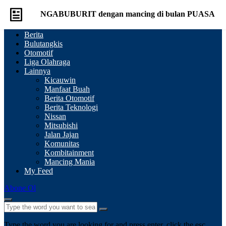
NGABUBURIT dengan mancing di bulan PUASA
Berita
ternyata asik LOH GAN
Bulutangkis
Otomotif
Liga Olahraga
Comment
Share
Lainnya
Kicauwin
Manfaat Buah
Berita Otomotif
Berita Teknologi
Nissan
Mitsubishi
Jalan Jajan
Komunitas
Kombitainment
Mancing Mania
My Feed
Abone Ol
Type the word you are looking for and press enter, click the esc