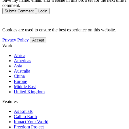
Save my name, email, and website in this browser for the next time I
comment.
Submit Comment
Login
Cookies are used to ensure the best experience on this website.
Privacy Policy
Accept
World
Africa
Americas
Asia
Australia
China
Europe
Middle East
United Kingdom
Features
As Equals
Call to Earth
Impact Your World
Freedom Project