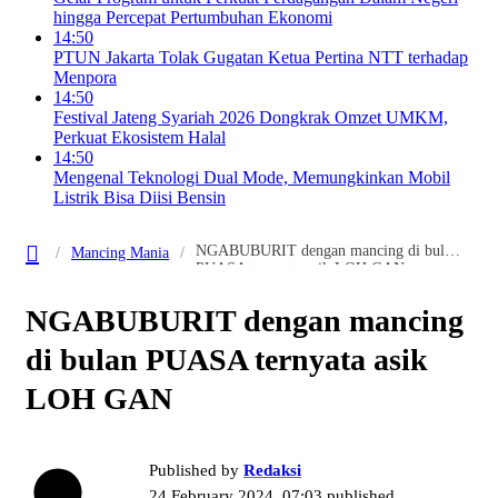
hingga Percepat Pertumbuhan Ekonomi
14:50
PTUN Jakarta Tolak Gugatan Ketua Pertina NTT terhadap
Menpora
14:50
Festival Jateng Syariah 2026 Dongkrak Omzet UMKM,
Perkuat Ekosistem Halal
14:50
Mengenal Teknologi Dual Mode, Memungkinkan Mobil
Listrik Bisa Diisi Bensin
NGABUBURIT dengan mancing di bulan
Mancing Mania
PUASA ternyata asik LOH GAN
NGABUBURIT dengan mancing
di bulan PUASA ternyata asik
LOH GAN
Published by
Redaksi
24 February 2024, 07:03
published