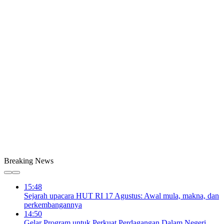
Breaking News
15:48
Sejarah upacara HUT RI 17 Agustus: Awal mula, makna, dan
perkembangannya
14:50
Gelar Program untuk Perkuat Perdagangan Dalam Negeri