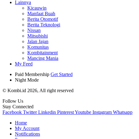
Lainnya
Kicauwin
Manfaat Buah
Berita Otomotif
Berita Teknologi
Nissan
Mitsubishi
Jalan Jajan
Komunitas
Kombitainment
Mancing Mania
My Feed
Paid Membership
Get Started
Night Mode
© Kombi.id 2026, All right reserved
Follow Us
Stay Connected
Facebook
Twitter
Linkedin
Pinterest
Youtube
Instagram
Whatsapp
Home
My Account
Notifications