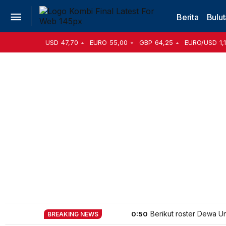
Berita
Bulut
USD
47,70
EURO
55,00
GBP
64,25
EURO/USD
1,
Berikut roster Dewa U
0:50
BREAKING NEWS