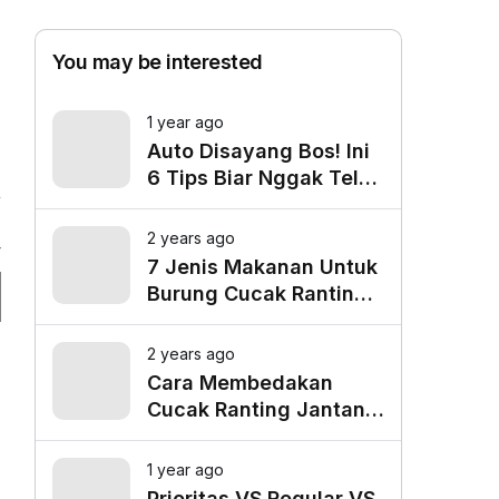
You may be interested
1 year ago
Auto Disayang Bos! Ini
6 Tips Biar Nggak Telat
Datang ke Kantor
2 years ago
4
7 Jenis Makanan Untuk
Burung Cucak Ranting
Agar Gacor
2 years ago
Cara Membedakan
Cucak Ranting Jantan
Dan Betina
1 year ago
Prioritas VS Regular VS