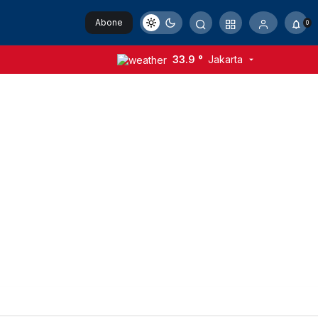
Abone
0
Ol
33.9 °
Jakarta