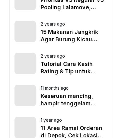
Pooling Lalamove,
Mana yang Paling
Cocok untuk Kebutuhan
2 years ago
Anda?
15 Makanan Jangkrik
Agar Burung Kicau
Tampil Maksimal
2 years ago
Tutorial Cara Kasih
Rating & Tip untuk
Driver Lalamove Ride
11 months ago
Keseruan mancing,
hampir tenggelam
gara-gara belut besar
1 year ago
11 Area Ramai Orderan
di Depok, Cek Lokasi