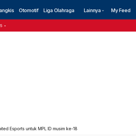
angkis
Otomotif
Liga Olahraga
Lainnya
My Feed
15
nited Esports untuk MPL ID musim ke-18