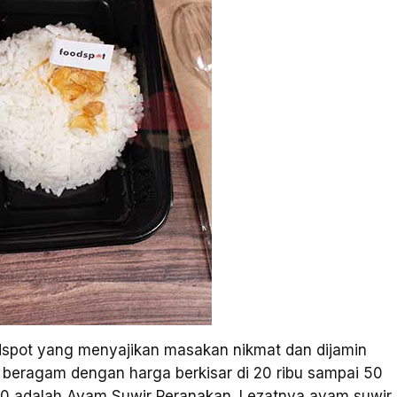
odspot yang menyajikan masakan nikmat dan dijamin
 beragam dengan harga berkisar di 20 ribu sampai 50
00 adalah Ayam Suwir Peranakan. Lezatnya ayam suwir,