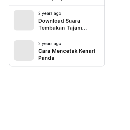
Favorit untuk Mangkal
Driver Online
2 years ago
Download Suara
Tembakan Tajam
Burung Siri Siri Gacor
Mp3
2 years ago
Cara Mencetak Kenari
Panda