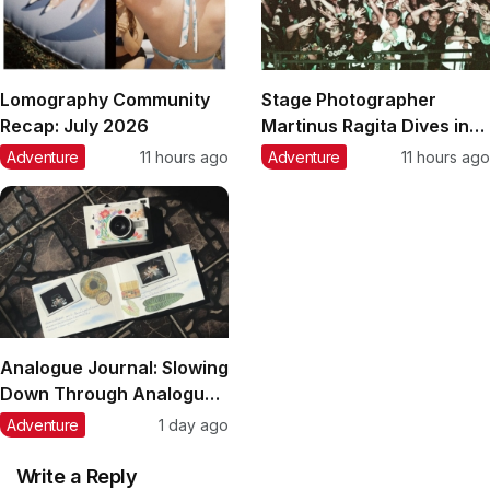
Lomography Community
Stage Photographer
Recap: July 2026
Martinus Ragita Dives into
the World of Lomography
Adventure
11 hours ago
Adventure
11 hours ago
Analogue Journal: Slowing
Down Through Analogue
Art with Lin (linnpingg__)
Adventure
1 day ago
Write a Reply