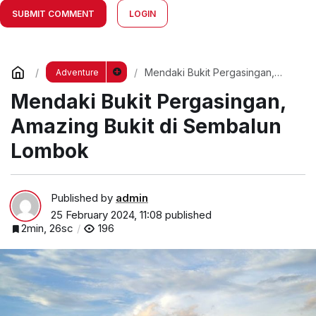
SUBMIT COMMENT
LOGIN
Mendaki Bukit Pergasingan,
Adventure
Amazing Bukit di Sembalun
Mendaki Bukit Pergasingan,
Lombok
Amazing Bukit di Sembalun
Lombok
Published by
admin
25 February 2024, 11:08
published
2min, 26sc
196