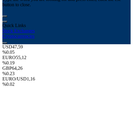
button to close.
Quick Links
Stock Exchanges
Cryptocurrencies
USD
47,59
%0.05
EURO
55,12
%0.19
GBP
64,26
%0.23
EURO/USD
1,16
%0.02