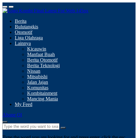
Berita
Bulutangkis
Otomotif
Liga Olahraga
Lainnya
Kicauwin
Manfaat Buah
Berita Otomotif
Berita Teknologi
Nissan
Mitsubishi
Jalan Jajan
Komunitas
Kombitainment
Mancing Mania
My Feed
Abone Ol
Type the word you are looking for and press enter, click the esc