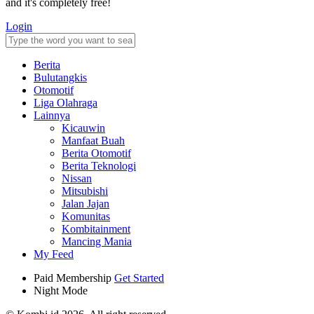
and it's completely free!
Login
Berita
Bulutangkis
Otomotif
Liga Olahraga
Lainnya
Kicauwin
Manfaat Buah
Berita Otomotif
Berita Teknologi
Nissan
Mitsubishi
Jalan Jajan
Komunitas
Kombitainment
Mancing Mania
My Feed
Paid Membership
Get Started
Night Mode