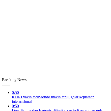
Breaking News
0:50
KONI yakin taekwondo makin teruji gelar kejuaraan
internasional
0:50
Duel Itauma dan Hrgovic ditingkatkan jadi perebutan gelar