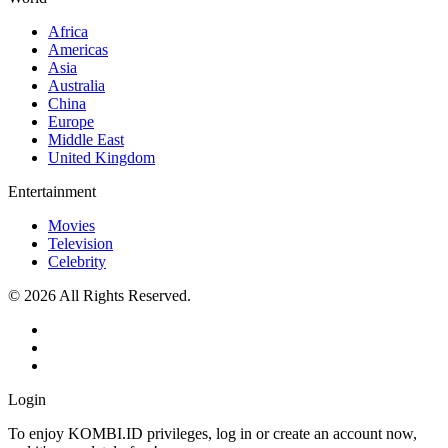
Africa
Americas
Asia
Australia
China
Europe
Middle East
United Kingdom
Entertainment
Movies
Television
Celebrity
© 2026 All Rights Reserved.
Login
To enjoy KOMBI.ID privileges, log in or create an account now,