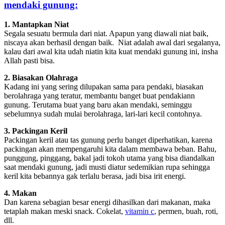
mendaki gunung:
1. Mantapkan Niat
Segala sesuatu bermula dari niat. Apapun yang diawali niat baik,
niscaya akan berhasil dengan baik. Niat adalah awal dari segalanya,
kalau dari awal kita udah niatin kita kuat mendaki gunung ini, insha
Allah pasti bisa.
2. Biasakan Olahraga
Kadang ini yang sering dilupakan sama para pendaki, biasakan
berolahraga yang teratur, membantu banget buat pendakiann
gunung. Terutama buat yang baru akan mendaki, seminggu
sebelumnya sudah mulai berolahraga, lari-lari kecil contohnya.
3. Packingan Keril
Packingan keril atau tas gunung perlu banget diperhatikan, karena
packingan akan mempengaruhi kita dalam membawa beban. Bahu,
punggung, pinggang, bakal jadi tokoh utama yang bisa diandalkan
saat mendaki gunung, jadi musti diatur sedemikian rupa sehingga
keril kita bebannya gak terlalu berasa, jadi bisa irit energi.
4. Makan
Dan karena sebagian besar energi dihasilkan dari makanan, maka
tetaplah makan meski snack. Cokelat,
vitamin c
, permen, buah, roti,
dll.