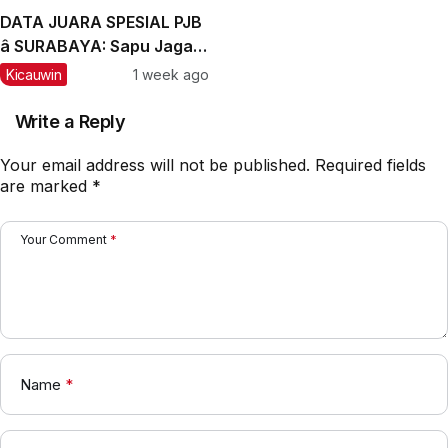
DATA JUARA SPESIAL PJB
â SURABAYA: Sapu Jagad
Nyaris Meraih Hatrik
Kicauwin
1 week ago
Write a Reply
Your email address will not be published.
Required fields
are marked
*
Your Comment
*
Name
*