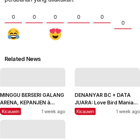
0
0
0
0
0
0
Related News
MINGGU BERSERI GALANG
DENANYAR BC + DATA
ARENA, KEPANJEN â
JUARA: Love Bird Mania
MALANG, #2: CH Lexus
Incar Piala Mandor
Kicauwin
1 week ago
Kicauwin
1 week ago
dan Labubu Double
Winner, Messi Naik
Peringkat