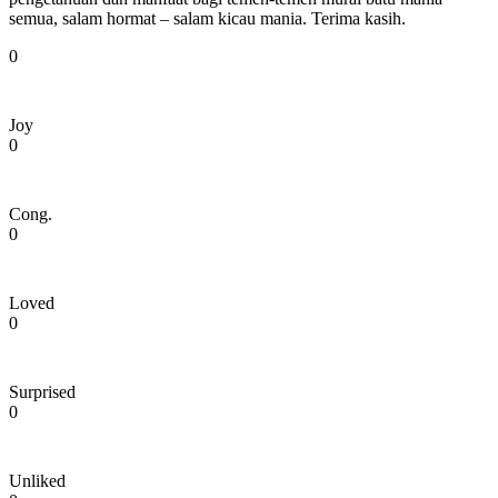
semua, salam hormat – salam kicau mania. Terima kasih.
0
Joy
0
Cong.
0
Loved
0
Surprised
0
Unliked