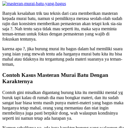
Banyak kesalahan trik tau teknis dari cara memberikan masteran
kepada murai batu, namun si pemiliknya merasa seolah-olah sudah
rajin dan konsisten memberikan pemasteran akan tetapi kok sia-sia
saja ?. Nah tentu saya tidak mau seperti itu, maka saya meminta
teman-teman untuk fokus dengan pemasteran yang wajib di
fokuskan tentunya.
karena apa ?, jika burung murai itu bagus dalam hal memiliki suara
yang isian yang mewah tentu ada harganya murai batu kita itu bisa
mahal atau tidaknya itu tergantung pada materi suaranya ya teman-
teman,
Contoh Kasus Masteran Murai Batu Dengan
Karakternya
Contoh gini misalkan digantang burung kita itu memiliki mental yg
buruk tapi kalau di rumah dia mau bongkar materi, dan itu sudah
sangat luar biasa tentu masih punya materi-materi yang bagus maka
harganya tetap mahal, orang yang memantau dan niat ingin
membelinya juga pasti berpikir dong, wah walaupun kondisinya
seperti ini namun tetap ada harapan ya.
Namun sebaliknya ya, ada juga karakter burung yang walaupun dia