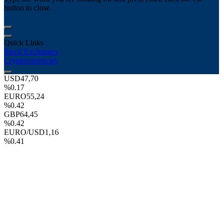
button to close.
Quick Links
Stock Exchanges
Cryptocurrencies
USD
47,70
%0.17
EURO
55,24
%0.42
GBP
64,45
%0.42
EURO/USD
1,16
%0.41