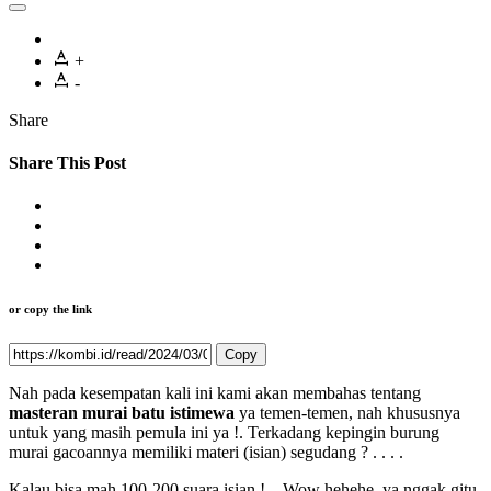
+
-
Share
Share This Post
or copy the link
Copy
Nah pada kesempatan kali ini kami akan membahas tentang
masteran murai batu istimewa
ya temen-temen, nah khususnya
untuk yang masih pemula ini ya !. Terkadang kepingin burung
murai gacoannya memiliki materi (isian) segudang ? . . . .
Kalau bisa mah 100-200 suara isian ! .. Wow hehehe, ya nggak gitu