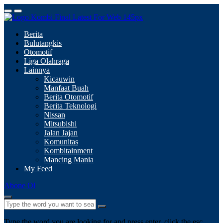
Berita
Bulutangkis
Otomotif
Liga Olahraga
Lainnya
Kicauwin
Manfaat Buah
Berita Otomotif
Berita Teknologi
Nissan
Mitsubishi
Jalan Jajan
Komunitas
Kombitainment
Mancing Mania
My Feed
Abone Ol
Type the word you are looking for and press enter, click the esc