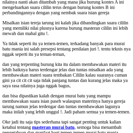
nilainya nanti akan ditambah yang mana jika burung kontes A ini
mengeluarkan suara cililin terus dengan burung kontes B ini
perbandingannya dengan yang nembak suara isian gereja
Misalkan isian tereja tarung ini kalah jika dibandingkan suara cililin
yang memiliki nilai plusnya karena burung masteran cililin ini lebih
mewah dan mahal gitu !.
Ya tidak seperti itu ya temen-temen, terkadang banyak para murai
batu mania ini salah presepsi tentang penilaian juri !. tentu teknis nya
nggak seperti itu ya teman-teman,
dan yang terpenting burung kita itu dalam membawakan materi itu
lebih baiknya harus terdengar jelas dan tuntas misalkan ada yang
membawakan materi suara tembakan Cililin kalau suaranya cuman
gini ya cit cit cit saja tidak panjang tuntas dan kurang jelas maka ya
saya rasa nilainya juga nggak bagus,
dan bisa dipastikan kalah dengan murai batu yang mampu
membawakan suara isian paseh walaupun materinya hanya gereja
tarung namun jelas terdengar dan tuntas membawakan lagunya
maka inilah yang lebih unggul !. Jadi paham semua ya temen-temen.
Oke jadi itu saja tips sederhana tapi sangat penting untuk kalian
ketahui tentang
masteran murai batu
, semoga bisa menambah
pengetahuan dan manfaat bagi temen-temen murai batu mania