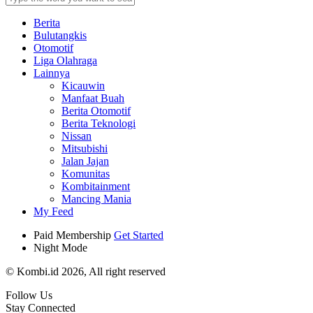
Berita
Bulutangkis
Otomotif
Liga Olahraga
Lainnya
Kicauwin
Manfaat Buah
Berita Otomotif
Berita Teknologi
Nissan
Mitsubishi
Jalan Jajan
Komunitas
Kombitainment
Mancing Mania
My Feed
Paid Membership
Get Started
Night Mode
© Kombi.id 2026, All right reserved
Follow Us
Stay Connected