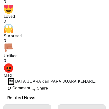
0
Loved
0
Surprised
0
Unliked
0
Mad
DATA JUARA dan PARA JUARA KENARI
KOTA UDANG
Comment
Share
Related News