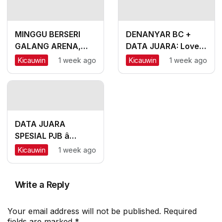
MINGGU BERSERI
DENANYAR BC +
GALANG ARENA,
DATA JUARA: Love
KEPANJEN â
Bird Mania Incar
Kicauwin
1 week ago
Kicauwin
1 week ago
MALANG, #2: CH
Piala Mandor
Lexus dan Labubu
Double Winner,
Messi Naik
Peringkat
DATA JUARA
SPESIAL PJB â
SURABAYA: Sapu
Kicauwin
1 week ago
Jagad Nyaris Meraih
Hatrik
Write a Reply
Your email address will not be published.
Required
fields are marked
*