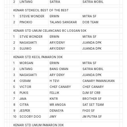
2
LINTANG
SATRIA
SATRIA MOBIL
KENARI STDKECIL BEST OF THE BEST
1
STEVIE WONDER
ERWIN
MITRA SF
2
PINOKIO
TALANG SANGKAR
DOB TEAM
KENARI STD UMUM CELANCANG BC LOSGAN 50K
1
STVIE WONDER
ERWIN
MITRA SF
2
NAGASAKTI
ARY/DENY
JUANDA DPK
3
SUJIWO
ARY/DENY
JUANDA DPK
KENARI STD KECIL PAMARON 30K
1
MORGAN
ERWIN
MITRA SF
2
LINTANG
BANG OMAN
SATRIA MOBIL
3
NAGASAKTI
ARY DENY
JUANDA DPK
4
OSRAM
H TEVI
CANARY PAMANUKAN
5
VICTOR
CHEF CANARY
CHEF CANARY
6
PUKIS
FELLIK
DJM SF CRB
7
JAVA
KNTR
BROTHER SF
8
CITRA
MR ANGGA
SAT SET TEAM
9
JESPER
DENASYA
FH20 SF
10
SCOOBY DOO
JIMY
JM PUTRA SF
KENARI STD UMUM PAMARON 30K