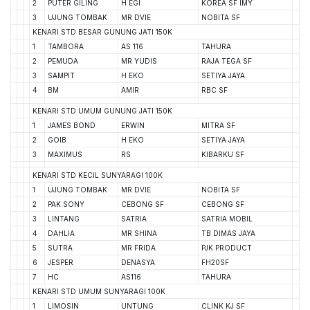
2
PUTER GILING
H EGI
KOREA SF IMY
3
UJUNG TOMBAK
MR DVIE
NOBITA SF
KENARI STD BESAR GUNUNG JATI 150K
1
TAMBORA
AS 116
TAHURA
2
PEMUDA
MR YUDIS
RAJA TEGA SF
3
SAMPIT
H EKO
SETIYA JAYA
4
BM
AMIR
RBC SF
KENARI STD UMUM GUNUNG JATI 150K
1
JAMES BOND
ERWIN
MITRA SF
2
GOIB
H EKO
SETIYA JAYA
3
MAXIMUS
RS
KIBARKU SF
KENARI STD KECIL SUNYARAGI 100K
1
UJUNG TOMBAK
MR DVIE
NOBITA SF
2
PAK SONY
CEBONG SF
CEBONG SF
3
LINTANG
SATRIA
SATRIA MOBIL
4
DAHLIA
MR SHINA
TB DIMAS JAYA
5
SUTRA
MR FRIDA
PJK PRODUCT
6
JESPER
DENASYA
FH20SF
7
HC
AS116
TAHURA
KENARI STD UMUM SUNYARAGI 100K
1
LIMOSIN
UNTUNG
CLINK KJ SF