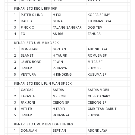
KENARI STD KECIL RKK 50K
1
PUTER GILING
H EGI
KOREA SF IMY
2
DAHLIA
SHINA
TB DIMAS JAYA
3
PINOKIO
TALANG SANGKAR
DOB TEM
4
FC
AS 166
TAHURA
KENARI STD UMUM KKC 50K
1
DON JUAN
SEPTIAN
ABONK JAYA
2
SLAMET
H TAUFIK
ROMUSA SF
3
JAMES BOND
ERWIN
MITRA SF
4
JESPER
PENASYA
FH2O SF
5
VENTURA
H KINGKING
KUSUMA SF
KENARI STD KECIL PLIN PLAN SF 50K
1
CAESAR
SATRIA
SATRIA MOBIL
2
LAKASTE
MR SON
CHEF CANARY
3
PAK JONI
CEBON SF
CEBONG SF
4
HITLER
H FARID
GMR TEAM GARUT
5
JESPER
PANASNYA
FH20SF
KENARI STD UMUM BEST OF THE BEST
1
DONJUAN
SEPTIAN
ABONK JAYA