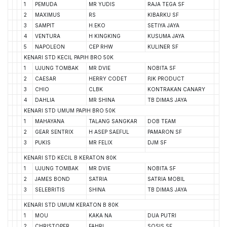
1
PEMUDA
MR YUDIS
RAJA TEGA SF
2
MAXIMUS
RS
KIBARKU SF
3
SAMPIT
H.EKO
SETIYA JAYA
4
VENTURA
H KINGKING
KUSUMA JAYA
5
NAPOLEON
CEP RHW
KULINER SF
KENARI STD KECIL PAPIH BRO 50K
1
UJUNG TOMBAK
MR DVIE
NOBITA SF
2
CAESAR
HERRY CODET
PJK PRODUCT
3
CHIO
CLBK
KONTRAKAN CANARY
4
DAHLIA
MR SHINA
TB DIMAS JAYA
KENARI STD UMUM PAPIH BRO 50K
1
MAHAYANA
TALANG SANGKAR
DOB TEAM
2
GEAR SENTRIX
H ASEP SAEFUL
PAMARON SF
3
PUKIS
MR FELIX
DJM SF
KENARI STD KECIL B KERATON 80K
1
UJUNG TOMBAK
MR DVIE
NOBITA SF
2
JAMES BOND
SATRIA
SATRIA MOBIL
3
SELEBRITIS
SHINA
TB DIMAS JAYA
KENARI STD UMUM KERATON B 80K
1
MOU
KAKA NA
DUA PUTRI
2
CHRISTOPER
FAHRI
SOSIS SF