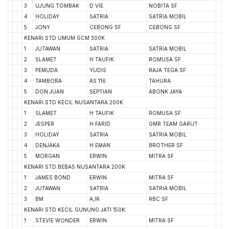
3
UJUNG TOMBAK
D VIE
NOBITA SF
4
HOLIDAY
SATRIA
SATRIA MOBIL
5
JONY
CEBONG SF
CEBONG SF
KENARI STD UMUM GCM 300K
1
JUTAWAN
SATRIA
SATRIA MOBIL
2
SLAMET
H TAUFIK
ROMUSA SF
3
PEMUDA
YUDIS
RAJA TEGA SF
4
TAMBORA
AS 116
TAHURA
5
DON JUAN
SEPTIAN
ABONK JAYA
KENARI STD KECIL NUSANTARA 200K
1
SLAMET
H TAUFIK
ROMUSA SF
2
JESPER
H FARID
GMR TEAM GARUT
3
HOLIDAY
SATRIA
SATRIA MOBIL
4
DENJAKA
H EMAN
BROTHER SF
5
MORGAN
ERWIN
MITRA SF
KENARI STD BEBAS NUSANTARA 200K
1
JAMES BOND
ERWIN
MITRA SF
2
JUTAWAN
SATRIA
SATRIA MOBIL
3
BM
A,IR
RBC SF
KENARI STD KECIL GUNUNG JATI 150K
1
STEVIE WONDER
ERWIN
MITRA SF