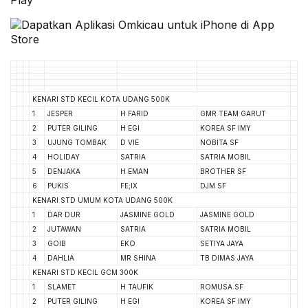
KENARI STD KECIL KOTA UDANG 500K
1
JESPER
H FARID
GMR TEAM GARUT
2
PUTER GILING
H EGI
KOREA SF IMY
3
UJUNG TOMBAK
D VIE
NOBITA SF
4
HOLIDAY
SATRIA
SATRIA MOBIL
5
DENJAKA
H EMAN
BROTHER SF
6
PUKIS
FE;IX
DJM SF
KENARI STD UMUM KOTA UDANG 500K
1
DAR DUR
JASMINE GOLD
JASMINE GOLD
2
JUTAWAN
SATRIA
SATRIA MOBIL
3
GOIB
EKO
SETIYA JAYA
4
DAHLIA
MR SHINA
TB DIMAS JAYA
KENARI STD KECIL GCM 300K
1
SLAMET
H TAUFIK
ROMUSA SF
2
PUTER GILING
H EGI
KOREA SF IMY