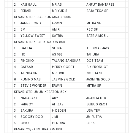
2
KAJI GAUL
MR AB
ANFUT BANTARES
3
FERARI
MR YUDIS
RAJA TEGA SF
KENARI STD BESAR SUNYARAGI 100K
1
JAMES BOND
ERWIN
MITRA SF
2
BM
AMIR
RBC SF
3
YELLOW SWEET
SATRIA
SATRIA MOBIL
KENARI STD KECIL KERATON 80K
1
DAHLIA
SHINA
TB DIMAS JAYA
2
HC
AS 166
TAHURA
3
PINOKIO
TALANG SANGKAR
DOB TEAM
4
CAESAR
HERRY CODET
PJK PRODUCT
5
TJENDANA
MR DVIE
NOBITA SF
6
KUNING MAS
JASMINE GOLD
JASMINE GOLD
7
STEVIE WONDER
ERWIN
MITRA SF
KENARI STD UMUM KERATON 80K
1
NAGASAKTI
ARY
JUANDA DPK
2
PARGOY
AH ZAE
GUBUG REOT
3
SAKURA
H DEDEN
USA TEM
4
SCOOBY DOO
JIMI
JM PUTRA
5
CHIO
HENDRA
CLBK
KENARI YS/RASMI KRATON 80K