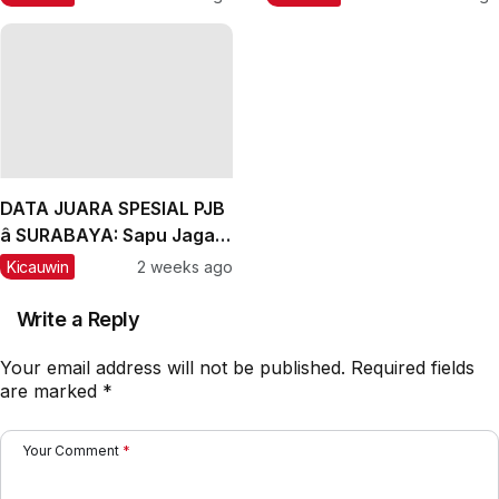
dan Labubu Double
Winner, Messi Naik
Peringkat
DATA JUARA SPESIAL PJB
â SURABAYA: Sapu Jagad
Nyaris Meraih Hatrik
Kicauwin
2 weeks ago
Write a Reply
Your email address will not be published.
Required fields
are marked
*
Your Comment
*