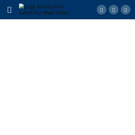
Cara Merawat Burung Paok Pancawarna
Comment
Share