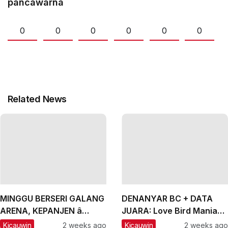
pancawarna
0
0
0
0
0
0
Related News
MINGGU BERSERI GALANG
DENANYAR BC + DATA
ARENA, KEPANJEN â
JUARA: Love Bird Mania
MALANG, #2: CH Lexus
Incar Piala Mandor
Kicauwin
2 weeks ago
Kicauwin
2 weeks ago