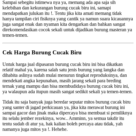
Sampai sebegitu istimewa nya ya, memang ada apa saja sih
kelebihan dan kekurangan burung cucak biru ini, samapi
mendapatkan julukan itu !. Tentu jika kita amati memang tidak
hanya tampilan ciri fisiknya yang cantik ya namun suara kicauannya
juga sangat enak dan nyaman kita dengarkan dan bahkan sangat
direkomendasikan cocok sekali untuk dijadikan burung masteran ya
temen-temen.
Cek Harga Burung Cucak Biru
Untuk harga jual dipasaran burung cucak biru ini bisa dikatkan
relatif mahal ya, karena salah satu jenis burung yang langka dan
dihabita aslinya sudah mulai menurun tingkat reproduksinya, dan
mendekati angka kepunahan, masih jarang sekali para breding
ternak yang mampu dan bisa membudidaya burung cucak biru ini,
ya walaupun ada itupun masih sangat sedikit sekali ya temen-temen.
Tidak itu saja banyak juga beredar seputar mitos burung cucak biru
yang santer di jagad perkicauan ya, jika kita merawat burung ini
sampai gacor dan jinak maka dipercaya bisa membuat si pemiliknya
itu selalu jember rezekinya, wow.. Amminn, ya semua takdir itu
tentu sudah di atur ya, hak kalian boleh percaya atau tidak, yah
namanya juga mitos ya !. Hehehe.