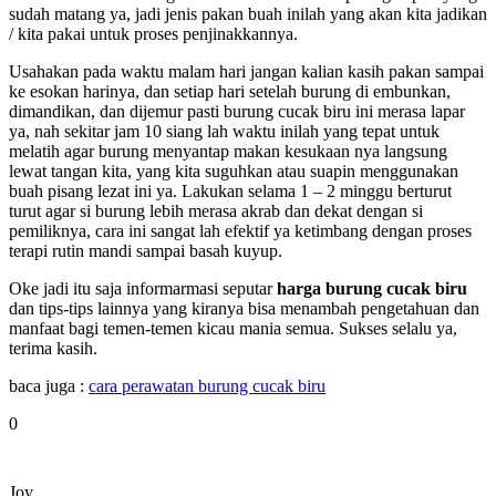
sudah matang ya, jadi jenis pakan buah inilah yang akan kita jadikan
/ kita pakai untuk proses penjinakkannya.
Usahakan pada waktu malam hari jangan kalian kasih pakan sampai
ke esokan harinya, dan setiap hari setelah burung di embunkan,
dimandikan, dan dijemur pasti burung cucak biru ini merasa lapar
ya, nah sekitar jam 10 siang lah waktu inilah yang tepat untuk
melatih agar burung menyantap makan kesukaan nya langsung
lewat tangan kita, yang kita suguhkan atau suapin menggunakan
buah pisang lezat ini ya. Lakukan selama 1 – 2 minggu berturut
turut agar si burung lebih merasa akrab dan dekat dengan si
pemiliknya, cara ini sangat lah efektif ya ketimbang dengan proses
terapi rutin mandi sampai basah kuyup.
Oke jadi itu saja informarmasi seputar
harga burung cucak biru
dan tips-tips lainnya yang kiranya bisa menambah pengetahuan dan
manfaat bagi temen-temen kicau mania semua. Sukses selalu ya,
terima kasih.
baca juga :
cara perawatan burung cucak biru
0
Joy