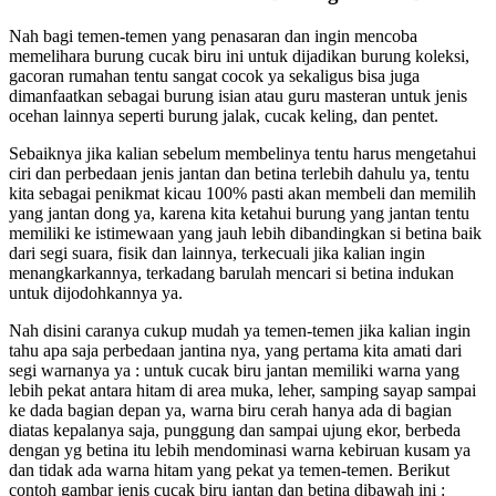
Nah bagi temen-temen yang penasaran dan ingin mencoba
memelihara burung cucak biru ini untuk dijadikan burung koleksi,
gacoran rumahan tentu sangat cocok ya sekaligus bisa juga
dimanfaatkan sebagai burung isian atau guru masteran untuk jenis
ocehan lainnya seperti burung jalak, cucak keling, dan pentet.
Sebaiknya jika kalian sebelum membelinya tentu harus mengetahui
ciri dan perbedaan jenis jantan dan betina terlebih dahulu ya, tentu
kita sebagai penikmat kicau 100% pasti akan membeli dan memilih
yang jantan dong ya, karena kita ketahui burung yang jantan tentu
memiliki ke istimewaan yang jauh lebih dibandingkan si betina baik
dari segi suara, fisik dan lainnya, terkecuali jika kalian ingin
menangkarkannya, terkadang barulah mencari si betina indukan
untuk dijodohkannya ya.
Nah disini caranya cukup mudah ya temen-temen jika kalian ingin
tahu apa saja perbedaan jantina nya, yang pertama kita amati dari
segi warnanya ya : untuk cucak biru jantan memiliki warna yang
lebih pekat antara hitam di area muka, leher, samping sayap sampai
ke dada bagian depan ya, warna biru cerah hanya ada di bagian
diatas kepalanya saja, punggung dan sampai ujung ekor, berbeda
dengan yg betina itu lebih mendominasi warna kebiruan kusam ya
dan tidak ada warna hitam yang pekat ya temen-temen. Berikut
contoh gambar jenis cucak biru jantan dan betina dibawah ini :