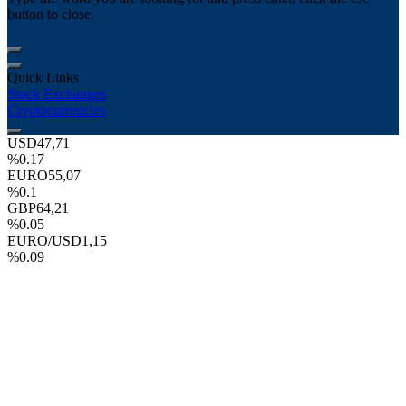
button to close.
Quick Links
Stock Exchanges
Cryptocurrencies
USD
47,71
%0.17
EURO
55,07
%0.1
GBP
64,21
%0.05
EURO/USD
1,15
%0.09