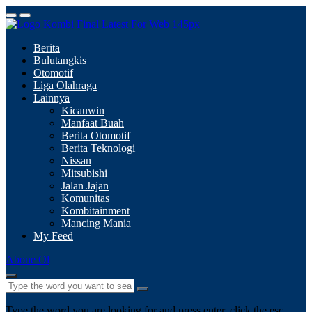
Berita
Bulutangkis
Otomotif
Liga Olahraga
Lainnya
Kicauwin
Manfaat Buah
Berita Otomotif
Berita Teknologi
Nissan
Mitsubishi
Jalan Jajan
Komunitas
Kombitainment
Mancing Mania
My Feed
Abone Ol
Type the word you are looking for and press enter, click the esc