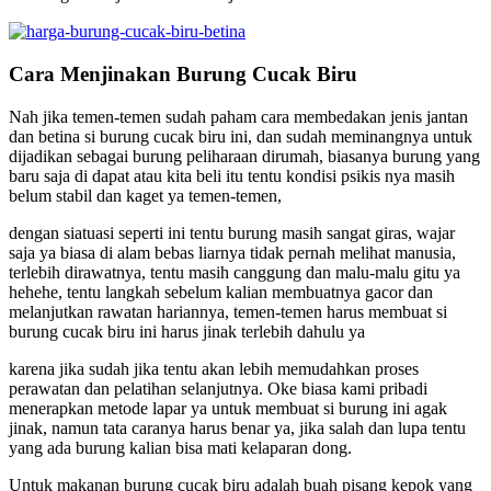
Cara Menjinakan Burung Cucak Biru
Nah jika temen-temen sudah paham cara membedakan jenis jantan
dan betina si burung cucak biru ini, dan sudah meminangnya untuk
dijadikan sebagai burung peliharaan dirumah, biasanya burung yang
baru saja di dapat atau kita beli itu tentu kondisi psikis nya masih
belum stabil dan kaget ya temen-temen,
dengan siatuasi seperti ini tentu burung masih sangat giras, wajar
saja ya biasa di alam bebas liarnya tidak pernah melihat manusia,
terlebih dirawatnya, tentu masih canggung dan malu-malu gitu ya
hehehe, tentu langkah sebelum kalian membuatnya gacor dan
melanjutkan rawatan hariannya, temen-temen harus membuat si
burung cucak biru ini harus jinak terlebih dahulu ya
karena jika sudah jika tentu akan lebih memudahkan proses
perawatan dan pelatihan selanjutnya. Oke biasa kami pribadi
menerapkan metode lapar ya untuk membuat si burung ini agak
jinak, namun tata caranya harus benar ya, jika salah dan lupa tentu
yang ada burung kalian bisa mati kelaparan dong.
Untuk makanan burung cucak biru adalah buah pisang kepok yang