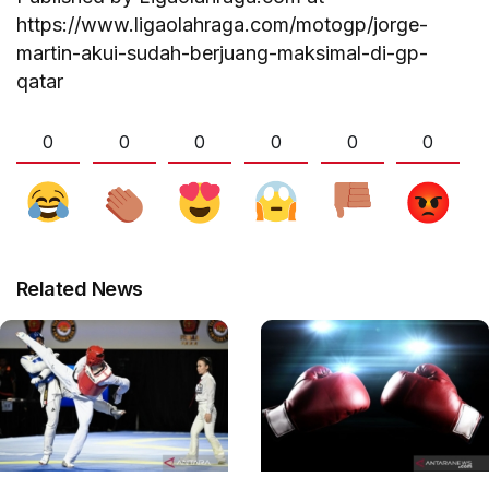
https://www.ligaolahraga.com/motogp/jorge-
martin-akui-sudah-berjuang-maksimal-di-gp-
qatar
0
0
0
0
0
0
Related News