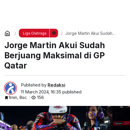
Jorge Martin Akui Sudah
Liga Olahraga
Berjuang Maksimal di GP
Jorge Martin Akui Sudah
Qatar
Berjuang Maksimal di GP
Qatar
Published by
Redaksi
11 March 2024, 16:35
published
1min, 8sc
156