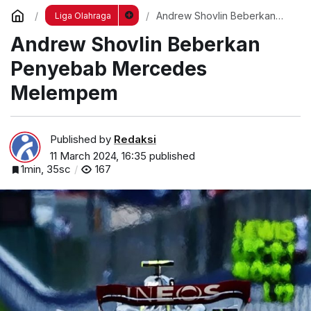
Andrew Shovlin Beberkan
Liga Olahraga
Penyebab Mercedes
Andrew Shovlin Beberkan
Melempem
Penyebab Mercedes
Melempem
Published by
Redaksi
11 March 2024, 16:35
published
1min, 35sc
167