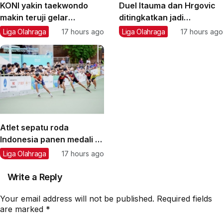
KONI yakin taekwondo
Duel Itauma dan Hrgovic
makin teruji gelar
ditingkatkan jadi
kejuaraan internasional
perebutan gelar IBF
Liga Olahraga
17 hours ago
Liga Olahraga
17 hours ago
Atlet sepatu roda
Indonesia panen medali di
turnamen Asia
Liga Olahraga
17 hours ago
Write a Reply
Your email address will not be published.
Required fields
are marked
*