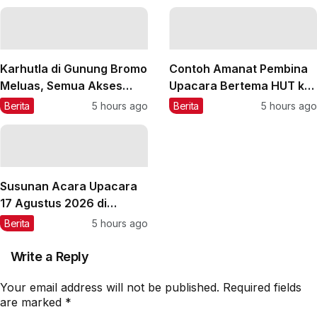
Karhutla di Gunung Bromo
Contoh Amanat Pembina
Meluas, Semua Akses
Upacara Bertema HUT ke-
Masuk Ditutup Total
81 RI 2026
Berita
5 hours ago
Berita
5 hours ago
Susunan Acara Upacara
17 Agustus 2026 di
Sekolah
Berita
5 hours ago
Write a Reply
Your email address will not be published.
Required fields
are marked
*