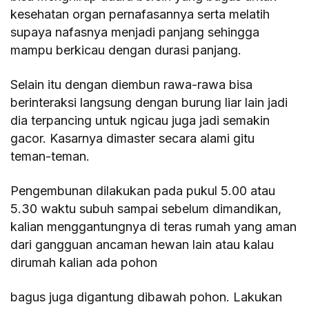
kesehatan organ pernafasannya serta melatih
supaya nafasnya menjadi panjang sehingga
mampu berkicau dengan durasi panjang.
Selain itu dengan diembun rawa-rawa bisa
berinteraksi langsung dengan burung liar lain jadi
dia terpancing untuk ngicau juga jadi semakin
gacor. Kasarnya dimaster secara alami gitu
teman-teman.
Pengembunan dilakukan pada pukul 5.00 atau
5.30 waktu subuh sampai sebelum dimandikan,
kalian menggantungnya di teras rumah yang aman
dari gangguan ancaman hewan lain atau kalau
dirumah kalian ada pohon
bagus juga digantung dibawah pohon. Lakukan