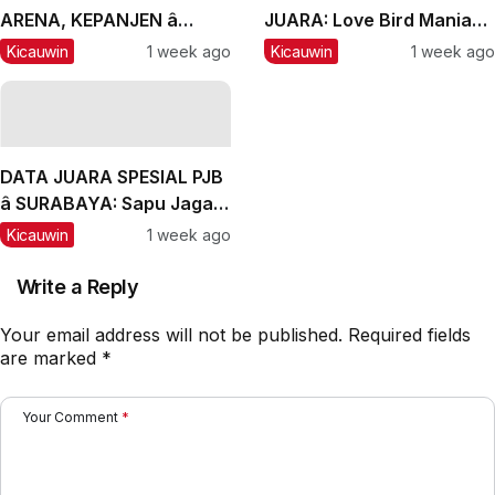
ARENA, KEPANJEN â
JUARA: Love Bird Mania
MALANG, #2: CH Lexus
Incar Piala Mandor
Kicauwin
1 week ago
Kicauwin
1 week ago
dan Labubu Double
Winner, Messi Naik
Peringkat
DATA JUARA SPESIAL PJB
â SURABAYA: Sapu Jagad
Nyaris Meraih Hatrik
Kicauwin
1 week ago
Write a Reply
Your email address will not be published.
Required fields
are marked
*
Your Comment
*