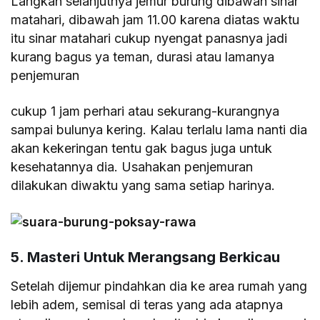
Langkah selanjutnya jemur burung dibawah sinar
matahari, dibawah jam 11.00 karena diatas waktu
itu sinar matahari cukup nyengat panasnya jadi
kurang bagus ya teman, durasi atau lamanya
penjemuran
cukup 1 jam perhari atau sekurang-kurangnya
sampai bulunya kering. Kalau terlalu lama nanti dia
akan kekeringan tentu gak bagus juga untuk
kesehatannya dia. Usahakan penjemuran
dilakukan diwaktu yang sama setiap harinya.
5. Masteri Untuk Merangsang Berkicau
Setelah dijemur pindahkan dia ke area rumah yang
lebih adem, semisal di teras yang ada atapnya