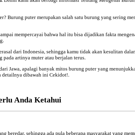
d
. Disini kami akan berbagi informasi Tentang Mengenal Burun
 Burung puter merupakan salah satu burung yang sering memil
ampai mempercayai bahwa hal itu bisa dijadikan fakta mengena
g.
asal dari Indonesia, sehingga kamu tidak akan kesulitan dala
 pada artinya muter atau berjalan terus.
l dari Jawa, apalagi banyak mitos burung puter yang menunjukk
 detailnya dibawah ini Cekidot!.
erlu Anda Ketahui
ng beredar, sehingga ada pula beberapa masyarakat yang mempe