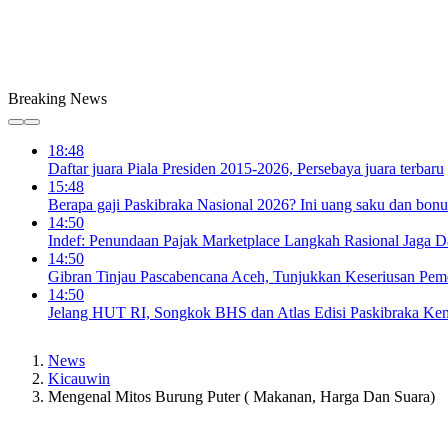
Breaking News
18:48
Daftar juara Piala Presiden 2015-2026, Persebaya juara terbaru
15:48
Berapa gaji Paskibraka Nasional 2026? Ini uang saku dan bon
14:50
Indef: Penundaan Pajak Marketplace Langkah Rasional Jaga D
14:50
Gibran Tinjau Pascabencana Aceh, Tunjukkan Keseriusan Peme
14:50
Jelang HUT RI, Songkok BHS dan Atlas Edisi Paskibraka Kem
News
Kicauwin
Mengenal Mitos Burung Puter ( Makanan, Harga Dan Suara)