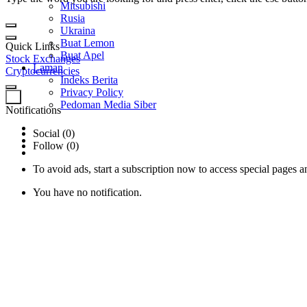
Mitsubishi
Rusia
Ukraina
Buat Lemon
Quick Links
Buat Apel
Stock Exchanges
Laman
Cryptocurrencies
Indeks Berita
Privacy Policy
0
Pedoman Media Siber
Notifications
Social (0)
Follow (0)
To avoid ads, start a subscription now to access special pages an
You have no notification.