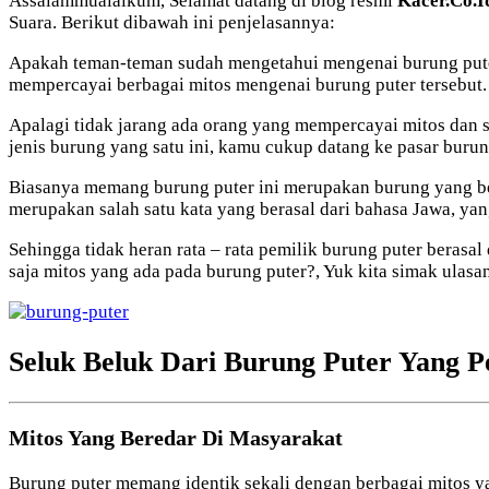
Assalammualaikum, Selamat datang di blog resmi
Kacer.Co.I
Suara. Berikut dibawah ini penjelasannya:
Apakah teman-teman sudah mengetahui mengenai burung puter?
mempercayai berbagai mitos mengenai burung puter tersebut.
Apalagi tidak jarang ada orang yang mempercayai mitos dan s
jenis burung yang satu ini, kamu cukup datang ke pasar burun
Biasanya memang burung puter ini merupakan burung yang ber
merupakan salah satu kata yang berasal dari bahasa Jawa, yang
Sehingga tidak heran rata – rata pemilik burung puter berasa
saja mitos yang ada pada burung puter?, Yuk kita simak ulasan
Seluk Beluk Dari Burung Puter Yang P
Mitos Yang Beredar Di Masyarakat
Burung puter memang identik sekali dengan berbagai mitos ya