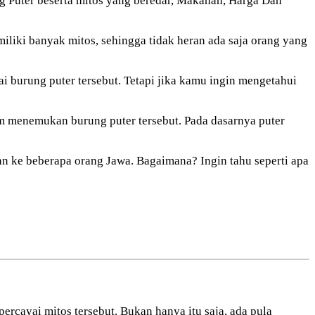
g Puter beserta mitos yang beredar, Makanan, Harga Dan
iki banyak mitos, sehingga tidak heran ada saja orang yang
i burung puter tersebut. Tetapi jika kamu ingin mengetahui
m menemukan burung puter tersebut. Pada dasarnya puter
an ke beberapa orang Jawa. Bagaimana? Ingin tahu seperti apa
rcayai mitos tersebut. Bukan hanya itu saja, ada pula