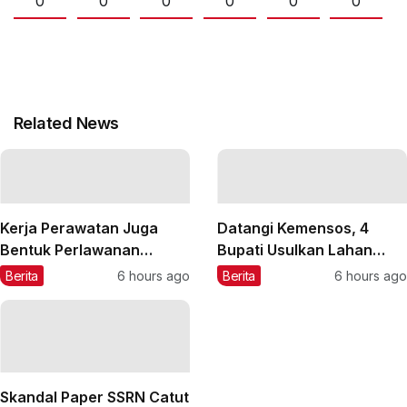
0
0
0
0
0
0
Related News
Kerja Perawatan Juga
Datangi Kemensos, 4
Bentuk Perlawanan
Bupati Usulkan Lahan
terhadap Opresi
Sekolah Rakyat Permanen
Berita
6 hours ago
Berita
6 hours ago
Skandal Paper SSRN Catut