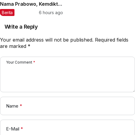
Nama Prabowo, Kemdikti
Buka Temuan Awal
Berita
6 hours ago
Write a Reply
Your email address will not be published.
Required fields
are marked
*
Your Comment
*
Name
*
E-Mail
*