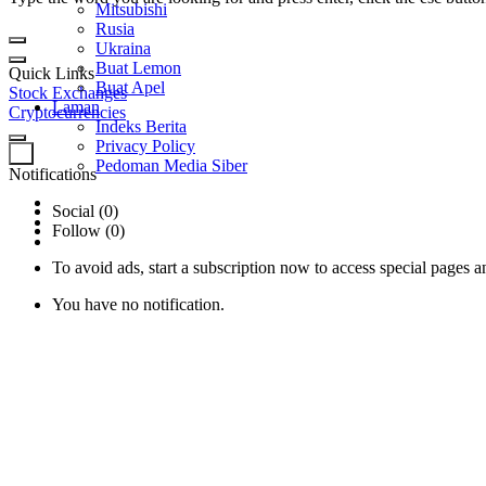
Mitsubishi
Rusia
Ukraina
Buat Lemon
Quick Links
Buat Apel
Stock Exchanges
Laman
Cryptocurrencies
Indeks Berita
Privacy Policy
0
Pedoman Media Siber
Notifications
Social (0)
Follow (0)
To avoid ads, start a subscription now to access special pages an
You have no notification.