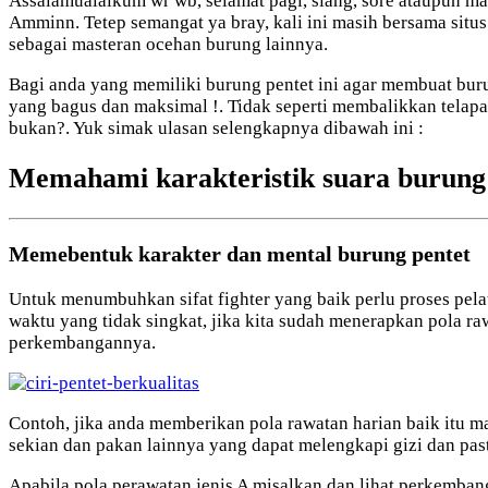
Assalamualaikum wr wb, selamat pagi, siang, sore ataupun m
Amminn. Tetep semangat ya bray, kali ini masih bersama situ
sebagai masteran ocehan burung lainnya.
Bagi anda yang memiliki burung pentet ini agar membuat bur
yang bagus dan maksimal !. Tidak seperti membalikkan telapa
bukan?. Yuk simak ulasan selengkapnya dibawah ini :
Memahami karakteristik suara burung 
Memebentuk karakter dan mental burung pentet
Untuk menumbuhkan sifat fighter yang baik perlu proses pelat
waktu yang tidak singkat, jika kita sudah menerapkan pola ra
perkembangannya.
Contoh, jika anda memberikan pola rawatan harian baik itu ma
sekian dan pakan lainnya yang dapat melengkapi gizi dan past
Apabila pola perawatan jenis A misalkan dan lihat perkemban