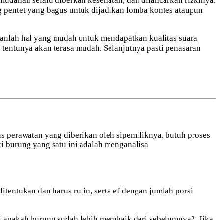
udahan selalu diberkan kesehatan, dan dilancarkan rizkinya.
 pentet yang bagus untuk dijadikan lomba kontes ataupun
kanlah hal yang mudah untuk mendapatkan kualitas suara
tentunya akan terasa mudah. Selanjutnya pasti penasaran
lus perawatan yang diberikan oleh sipemiliknya, butuh proses
ki burung yang satu ini adalah menganalisa
tentukan dan harus rutin, serta ef dengan jumlah porsi
ni apakah burung sudah lebih membaik dari sebelumnya?. Jika