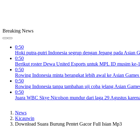
Breaking News
0:50
Hoki putra-putri Indonesia segrup dengan Jepang pada Asian
0:50
Berikut roster Dewa United Esports untuk MPL ID musim ke-
0:50
Rowing Indonesia minta berangkat lebih awal ke Asian Games
0:50
Rowing Indonesia tanpa tambahan uji coba jelang Asian Game
0:50
Juara WBC Skye Nicolson mundur dari laga 29 Agustus karena
News
Kicauwin
Download Suara Burung Pentet Gacor Full Isian Mp3