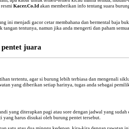
alam, apa kabar untuk temen-temen kicau mania semua, mudah-m
s resmi
Kacer.Co.Id
akan memberikan info tentang suara burung
ung ini menjadi gacor cetar membahana dan bermental baja bu
k tangan tentunya, namun jika anda mengerti dan paham semua 
pentet juara
ihan tertentu, agar si burung lebih terbiasa dan mengenali sik
watan yang diberikan setiap harinya, tugas anda sebagai pemili
ndi yang diterapkan pagi atau sore dengan jadwal yang sudah di
i yang harus disukai oleh burung pentet tersebut.
gan satu atau dua minggu kedepan, kira-kira dengan rawatan i